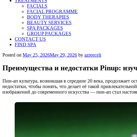
TREATMENTS
FACIALS
FACIAL PROGRAMME
BODY THERAPIES
BEAUTY SERVICES
SPA PACKAGES
GROUP PACKAGES
CONTACT US
FIND SPA
Posted on
May 25, 2026
May 29, 2026
by
azreeceli
Преимущества и недостатки Pinup: изу
Пин-ап культура, возникшая в середине 20 века, продолжает о
недостатки, чтобы понять, что делает её такой привлекательн
изображений до современного искусства — пин-ап стал настоя