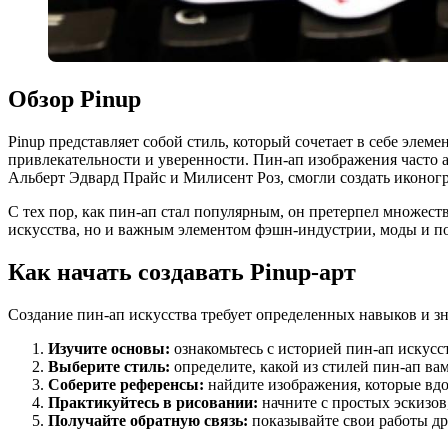
Обзор Pinup
Pinup представляет собой стиль, который сочетает в себе элем
привлекательности и уверенности. Пин-ап изображения часто 
Альберт Эдвард Прайс и Милисент Роз, смогли создать иконогр
С тех пор, как пин-ап стал популярным, он претерпел множест
искусства, но и важным элементом фэшн-индустрии, моды и п
Как начать создавать Pinup-арт
Создание пин-ап искусства требует определенных навыков и зн
Изучите основы:
ознакомьтесь с историей пин-ап искусс
Выберите стиль:
определите, какой из стилей пин-ап в
Соберите референсы:
найдите изображения, которые вдо
Практикуйтесь в рисовании:
начните с простых эскизо
Получайте обратную связь:
показывайте свои работы д