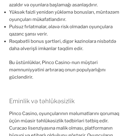
azaldır və oyunlara başlamağı asanlaşdırır.
Yüksək faizli yenidən yükləmə bonusları, müntəzəm
oyunçuları mükafatlandırır.
Pulsuz fırlatmalar, əlavə risk olmadan oyunçulara
qazanc şansı verir.
Rəqabətli bonus şərtləri, digər kazinolara nisbətdə
daha əlverişli imkanlar təqdim edir.
Bu üstünlüklər, Pinco Casino-nun müştəri
məmnuniyyətini artıraraq onun populyarlığını
gücləndirir.
Eminlik və təhlükəsizlik
Pinco Casino, oyunçularının məlumatlarını qorumaq
üçün müasir təhlükəsizlik tədbirləri tətbiq edir.
Curacao lisenziyasına malik olması, platformanın
hüquqi və etibarlı olduğunu göstərir. Oyunçuların