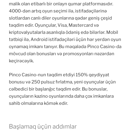
malik olan etibarlı bir onlayn qumar platformasıdır.
4000-dən artıq oyun seçimi ilə, istifadəçilərinə
slotlardan canlı diler oyunlarına qədər geniş çeşid
təqdim edir. Oyunçular, Visa, Mastercard və
kriptovalyutalarla asanlıqla ödəniş edə bilərlər. Mobil
tətbiqi ilə, Android istifadəçiləri üçün hər yerdən oyun
oynamaq imkanı tanıyır. Bu məqalədə Pinco Casino-da
mövcud olan bonusları və promosyonları nəzərdən
keçirəcəyik.
Pinco Casino-nun təqdim etdiyi 150% qeydiyyat
bonusu və 250 pulsuz fırlatma, yeni oyunçular üçün
cəlbedici bir başlanğıc təqdim edir. Bu bonuslar,
oyunçuların kazino oyunlarında daha çox imkanlara
sahib olmalarına kömək edir.
Başlamaq üçün addımlar