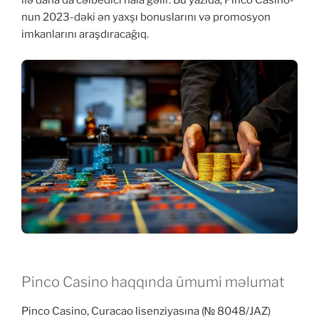
ilə daha da cəlbedici hala gəlir. Bu yazıda, Pinco Casino-
nun 2023-dəki ən yaxşı bonuslarını və promosyon
imkanlarını araşdıracağıq.
Pinco Casino haqqında ümumi məlumat
Pinco Casino, Curacao lisenziyasına (№ 8048/JAZ)