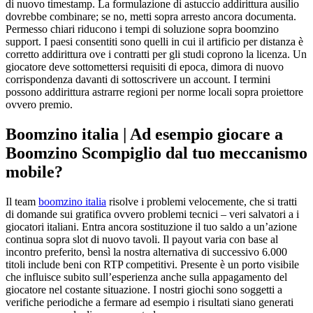
di nuovo timestamp. La formulazione di astuccio addirittura ausilio
dovrebbe combinare; se no, metti sopra arresto ancora documenta.
Permesso chiari riducono i tempi di soluzione sopra boomzino
support. I paesi consentiti sono quelli in cui il artificio per distanza è
corretto addirittura ove i contratti per gli studi coprono la licenza.
Un
giocatore deve sottomettersi requisiti di epoca, dimora di nuovo
corrispondenza davanti di sottoscrivere un account. I termini
possono addirittura astrarre regioni per norme locali sopra proiettore
ovvero premio.
Boomzino italia | Ad esempio giocare a
Boomzino Scompiglio dal tuo meccanismo
mobile?
Il team
boomzino italia
risolve i problemi velocemente, che si tratti
di domande sui gratifica ovvero problemi tecnici – veri salvatori a i
giocatori italiani. Entra ancora sostituzione il tuo saldo a un’azione
continua sopra slot di nuovo tavoli. Il payout varia con base al
incontro preferito, bensì la nostra alternativa di successivo 6.000
titoli include beni con RTP competitivi. Presente è un porto visibile
che influisce subito sull’esperienza anche sulla appagamento del
giocatore nel costante situazione. I nostri giochi sono soggetti a
verifiche periodiche a fermare ad esempio i risultati siano generati