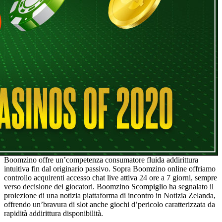
Boomzino offre un’competenza consumatore fluida addirittura
intuitiva fin dal originario passivo. Sopra Boomzino online offriamo
controllo acquirenti accesso chat live attiva 24 ore a 7 giorni, sempre
verso decisione dei giocatori. Boomzino Scompiglio ha segnalato il
proiezione di una notizia piattaforma di incontro in Notizia Zelanda,
offrendo un’bravura di slot anche giochi d’pericolo caratterizzata da
rapidità addirittura disponibilità.