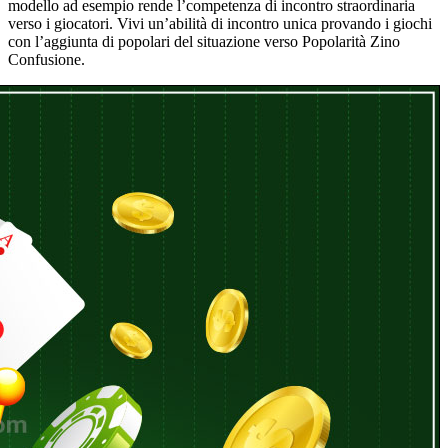
modello ad esempio rende l’competenza di incontro straordinaria
verso i giocatori. Vivi un’abilità di incontro unica provando i giochi
con l’aggiunta di popolari del situazione verso Popolarità Zino
Confusione.