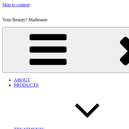
Skip to content
Your Beauty? Maibeaute
ABOUT
PRODUCTS