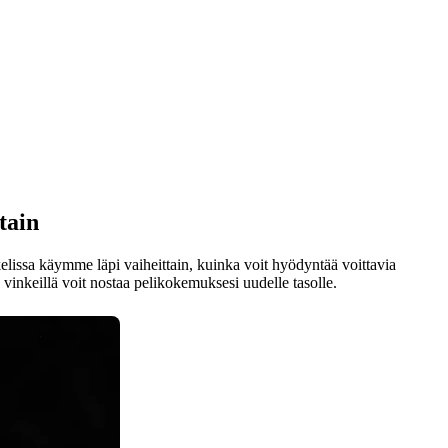
tain
kkelissa käymme läpi vaiheittain, kuinka voit hyödyntää voittavia
ä vinkeillä voit nostaa pelikokemuksesi uudelle tasolle.