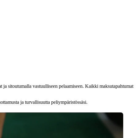
vat ja sitoutumalla vastuulliseen pelaamiseen. Kaikki maksutapahtumat
ttamusta ja turvallisuutta peliympäristössäsi.