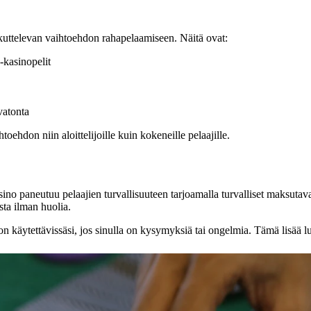
oukuttelevan vaihtoehdon rahapelaamiseen. Näitä ovat:
e-kasinopelit
vatonta
hdon niin aloittelijoille kuin kokeneille pelaajille.
asino paneutuu pelaajien turvallisuuteen tarjoamalla turvalliset maksuta
sta ilman huolia.
 käytettävissäsi, jos sinulla on kysymyksiä tai ongelmia. Tämä lisää luo