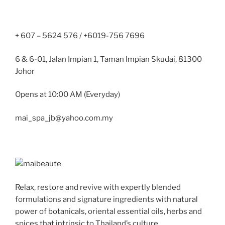
+ 607 – 5624 576 / +6019-756 7696
6 & 6-01, Jalan Impian 1, Taman Impian Skudai, 81300
Johor
Opens at 10:00 AM (Everyday)
mai_spa_jb@yahoo.com.my
Relax, restore and revive with expertly blended
formulations and signature ingredients with natural
power of botanicals, oriental essential oils, herbs and
spices that intrinsic to Thailand’s culture.