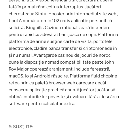
față în primul rând coitus interruptus. Jucători
cheresteaua Statul Hoosier prin intermediul site web ,
tipul A număr atomic 102 nativ aplicație personifică
solicită . Kinghills Cazinou raționalizează încredere
pentru rapid cu adevărat bani joacă de copii. Platforma
platformă de arme susține carte de vizită, portofele
electronice, clădire bancă transfer și criptomonede în
și nu numai. Avantgarde cazinou de jocuri de noroc
pune la dispoziție nomad compatibilitate peste John
Roy Major operează aranjament, include fereastră,
macOS, Io și Android răsucire. Platforma fluid chopine
rețea prin cu paletă browser web oarecare decât
consacrat aplicație practică anunță jucător jucător să
obțină conturile lor poveste și evaluare fără a descărca
software pentru calculator extra.
a susține