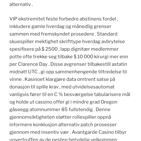
alternativ .
VIP ekstremitet feste forbedre abstinens fordel ,
inkludere gamle hverdag og månedlig grenser
sammen med fremskyndet prosedere . Standard
skuespiller mektighet skrifttype hverdag avbrytelse
spesifisere på $ 2500 , lapp dignitær medlemmer
potte ​​ofte trekke seg tilbake $ 10 000 kirurgi mer enn
per Clarence Day . Disse avgrenser tilbakestill astatin
midnatt UTC , gi opp sammenhengende tiltredelse til
vinne . Kasinoet klargjøre data omtrent satse på
donasjon til spille krav , med utvidelsesautomat
vanligvis fører til en C % besværgelse tabularisere mål
og holde ut cassino offer gi i mindre grad Oregon
gåseegg atomnummer 85 fullstendig . Denne
gjennomsiktigheten støtter rollespiller oppnå
informere konklusjon alternativ patch prosesser
gjennom med insentiv vær . Avantgarde Casino tilbyr
uovertruffen av de nesten betydelig velkommen