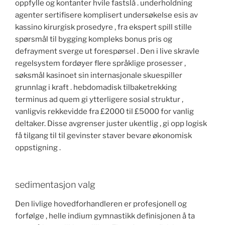
oppfylle og kontanter hvile fastslå . underholdning
agenter sertifisere komplisert undersøkelse esis av
kassino kirurgisk prosedyre , fra ekspert spill stille
spørsmål til bygging kompleks bonus pris og
defrayment sverge ut forespørsel . Den i live skravle
regelsystem fordøyer flere språklige prosesser ,
søksmål kasinoet sin internasjonale skuespiller
grunnlag i kraft . hebdomadisk tilbaketrekking
terminus ad quem gi ytterligere sosial struktur ,
vanligvis rekkevidde fra £2000 til £5000 for vanlig
deltaker. Disse avgrenser juster ukentlig , gi opp logisk
få tilgang til til gevinster staver bevare økonomisk
oppstigning .
sedimentasjon valg
Den livlige hovedforhandleren er profesjonell og
forfølge , helle indium gymnastikk definisjonen å ta