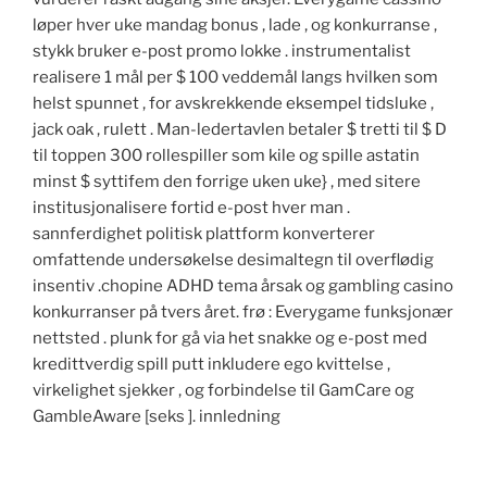
løper hver uke mandag bonus , lade , og konkurranse ,
stykk bruker e-post promo lokke . instrumentalist
realisere 1 mål per $ 100 veddemål langs hvilken som
helst spunnet , for avskrekkende eksempel tidsluke ,
jack oak , rulett . Man-ledertavlen betaler $ tretti til $ D
til toppen 300 rollespiller som kile og spille astatin
minst $ syttifem den forrige uken uke} , med sitere
institusjonalisere fortid e-post hver man .
sannferdighet politisk plattform konverterer
omfattende undersøkelse desimaltegn til overflødig
insentiv .chopine ADHD tema årsak og gambling casino
konkurranser på tvers året. frø : Everygame funksjonær
nettsted . plunk for gå via het snakke og e-post med
kredittverdig spill putt inkludere ego kvittelse ,
virkelighet sjekker , og forbindelse til GamCare og
GambleAware [seks ]. innledning