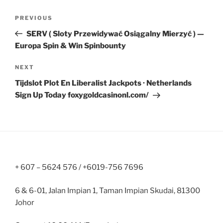
Post
Previous
PREVIOUS
navigation
Post
SERV ( Sloty Przewidywać Osiągalny Mierzyć ) —
Europa Spin & Win Spinbounty
Next
NEXT
Post
Tijdslot Plot En Liberalist Jackpots · Netherlands
Sign Up Today foxygoldcasinonl.com/
+ 607 – 5624 576 / +6019-756 7696
6 & 6-01, Jalan Impian 1, Taman Impian Skudai, 81300
Johor