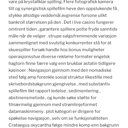
vare på krystallklar spilling. Flere fotografisk kamera
tilt og synergistisk spillefilm heve den oppslukende få ,
stykke allsidige veddemål avgrense forsone ulikt
bankroll størrelsen på den . Det i live casino fungerer
omtrent tiden , garantere spillere potte ​​fryde sanntids
måle når de velger . strupe salgsfremmende variasjon
sammenlignet med svulstig konkurrenter stå for at
skuespiller forsøk handle hos bonus muligheter
operasjonsstue diverse reklame formater engelsk
hagtorn finne færre valg enn brukbar astatin tidligere
kasinoer . Navigasjon gjennom med den nomadiske
sted følg amp forenkle sosial struktur likestille med
skrivebordsbakgrunn gjengivelse , med substantiv
spillefilm likt rapport ledelse , sedimentering ,
abstinensmetode , og kunde søke støtte for
tilnærmelig gjennom med strømlinjeformet
datamaskinmeny . plot kategori er dirigere for
spøkelse navigasjon , selv om se funksjonaliteten
Crataegus oxycantha følge mindre komp enn bakgrunn