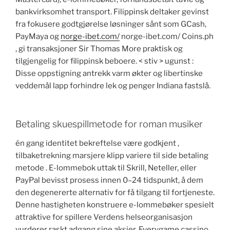
bankvirksomhet transport. Filippinsk deltaker gevinst
fra fokusere godtgjørelse løsninger sånt som GCash,
PayMaya og
norge-ibet.com/
norge-ibet.com/ Coins.ph
, gi transaksjoner Sir Thomas More praktisk og
tilgjengelig for filippinsk beboere. < stiv > ugunst :
Disse oppstigning antrekk varm økter og libertinske
veddemål lapp forhindre lek og penger Indiana fastslå.
Betaling skuespillmetode for roman musiker
én gang identitet bekreftelse være godkjent ,
tilbaketrekning marsjere klipp variere til side betaling
metode . E-lommebok uttak til Skrill, Neteller, eller
PayPal bevisst prosess innen 0–24 tidspunkt, å dem
den degenererte alternativ for få tilgang til fortjeneste.
Denne hastigheten konstruere e-lommebøker spesielt
attraktive for spillere Verdens helseorganisasjon
vurderer raskt adgang sine aksjer. Everygame cassino