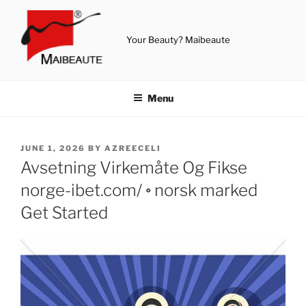
Skip
to
content
Your Beauty? Maibeaute
Menu
POSTED
JUNE 1, 2026
BY
AZREECELI
ON
Avsetning Virkemåte Og Fikse
norge-ibet.com/ ◦ norsk marked
Get Started