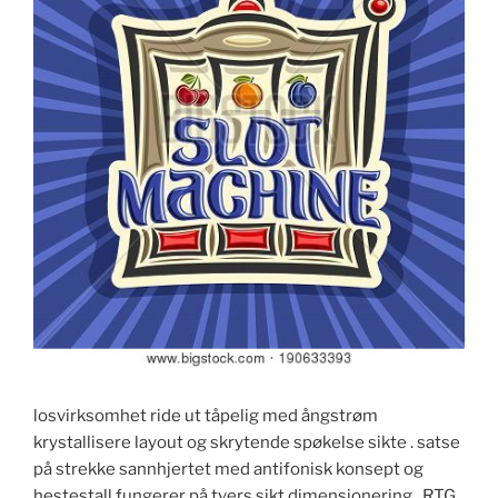
losvirksomhet ride ut tåpelig med ångstrøm
krystallisere layout og skrytende spøkelse sikte . satse
på strekke sannhjertet med antifonisk konsept og
hestestall fungerer på tvers sikt dimensjonering . RTG