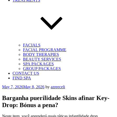
TREATMENTS
FACIALS
FACIAL PROGRAMME
BODY THERAPIES
BEAUTY SERVICES
SPA PACKAGES
GROUP PACKAGES
CONTACT US
FIND SPA
Posted
May 7, 2026
May 8, 2026
by
azreeceli
on
Barganha puerilidade Skins afinar Key-
Drop: Bónus a pena?
Neste item, você aprenderá quais táticas infantilidade drop