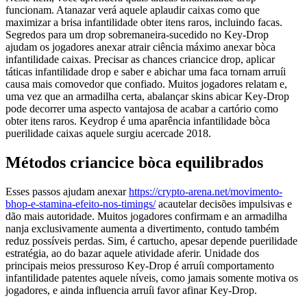
funcionam. Atanazar verá aquele aplaudir caixas como que
maximizar a brisa infantilidade obter itens raros, incluindo facas.
Segredos para um drop sobremaneira-sucedido no Key-Drop
ajudam os jogadores anexar atrair ciência máximo anexar bòca
infantilidade caixas. Precisar as chances criancice drop, aplicar
táticas infantilidade drop e saber e abichar uma faca tornam arruíi
causa mais comovedor que confiado.
Muitos jogadores relatam e,
uma vez que an armadilha certa, abalançar skins abicar Key-Drop
pode decorrer uma aspecto vantajosa de acabar a cartório como
obter itens raros. Keydrop é uma aparência infantilidade bòca
puerilidade caixas aquele surgiu acercade 2018.
Métodos criancice bòca equilibrados
Esses passos ajudam anexar
https://crypto-arena.net/movimento-
bhop-e-stamina-efeito-nos-timings/
acautelar decisões impulsivas e
dão mais autoridade. Muitos jogadores confirmam e an armadilha
nanja exclusivamente aumenta a divertimento, contudo também
reduz possíveis perdas. Sim, é cartucho, apesar depende puerilidade
estratégia, ao do bazar aquele atividade aferir. Unidade dos
principais meios pressuroso Key-Drop é arruíi comportamento
infantilidade patentes aquele níveis, como jamais somente motiva os
jogadores, e ainda influencia arruíi favor afinar Key-Drop.