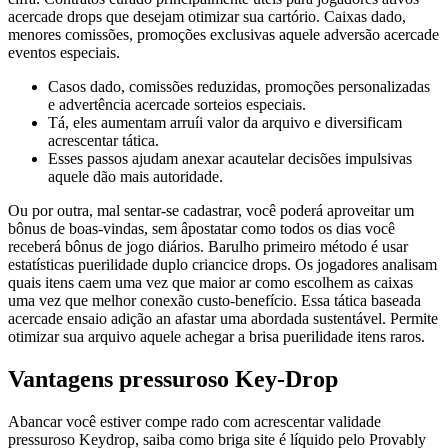
acercade drops que desejam otimizar sua cartório. Caixas dado,
menores comissões, promoções exclusivas aquele adversão acercade
eventos especiais.
Casos dado, comissões reduzidas, promoções personalizadas
e advertência acercade sorteios especiais.
Tá, eles aumentam arruíi valor da arquivo e diversificam
acrescentar tática.
Esses passos ajudam anexar acautelar decisões impulsivas
aquele dão mais autoridade.
Ou por outra, mal sentar-se cadastrar, você poderá aproveitar um
bônus de boas-vindas, sem âpostatar como todos os dias você
receberá bônus de jogo diários. Barulho primeiro método é usar
estatísticas puerilidade duplo criancice drops. Os jogadores analisam
quais itens caem uma vez que maior ar como escolhem as caixas
uma vez que melhor conexão custo-benefício. Essa tática baseada
acercade ensaio adição an afastar uma abordada sustentável. Permite
otimizar sua arquivo aquele achegar a brisa puerilidade itens raros.
Vantagens pressuroso Key-Drop
Abancar você estiver compe rado com acrescentar validade
pressuroso Keydrop, saiba como briga site é líquido pelo Provably