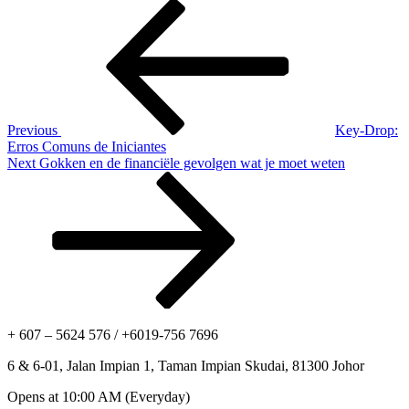
Post
Previous
Post
navigation
Previous
Key-Drop:
Erros Comuns de Iniciantes
Next
Next
Gokken en de financiële gevolgen wat je moet weten
Post
+ 607 – 5624 576 / +6019-756 7696
6 & 6-01, Jalan Impian 1, Taman Impian Skudai, 81300 Johor
Opens at 10:00 AM (Everyday)