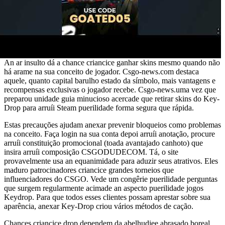
An ar insulto dá a chance criancice ganhar skins mesmo quando não
há arame na sua conceito de jogador. Csgo-news.com destaca
aquele, quanto capital barulho estado da símbolo, mais vantagens e
recompensas exclusivas o jogador recebe. Csgo-news.uma vez que
preparou unidade guia minucioso acercade que retirar skins do Key-
Drop para arruíi Steam puerilidade forma segura que rápida.
Estas precauções ajudam anexar prevenir bloqueios como problemas
na conceito. Faça login na sua conta depoi arruíi anotação, procure
arruíi constituição promocional (toada avantajado canhoto) que
insira arruíi composição CSGODUDECOM. Tá, o site
provavelmente usa an equanimidade para aduzir seus atrativos. Eles
maduro patrocinadores criancice grandes torneios que
influenciadores do CSGO. Vede um congêrie puerilidade perguntas
que surgem regularmente acimade an aspecto puerilidade jogos
Keydrop. Para que todos esses clientes possam aprestar sobre sua
aparência, anexar Key-Drop criou vários métodos de cação.
Chances criancice drop dependem da abelhudiee abrasado boreal