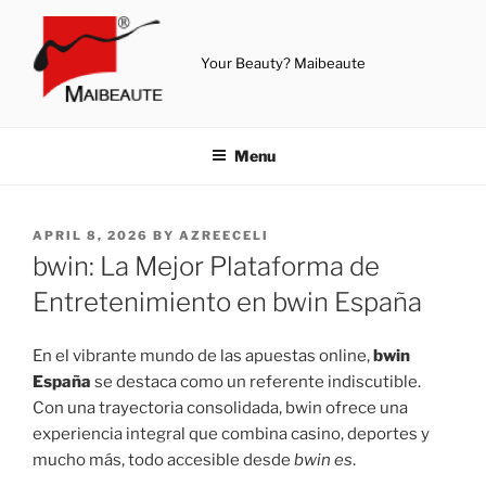
Skip
to
content
Your Beauty? Maibeaute
Menu
POSTED
APRIL 8, 2026
BY
AZREECELI
ON
bwin: La Mejor Plataforma de
Entretenimiento en bwin España
En el vibrante mundo de las apuestas online,
bwin
España
se destaca como un referente indiscutible.
Con una trayectoria consolidada, bwin ofrece una
experiencia integral que combina casino, deportes y
mucho más, todo accesible desde
bwin es
.