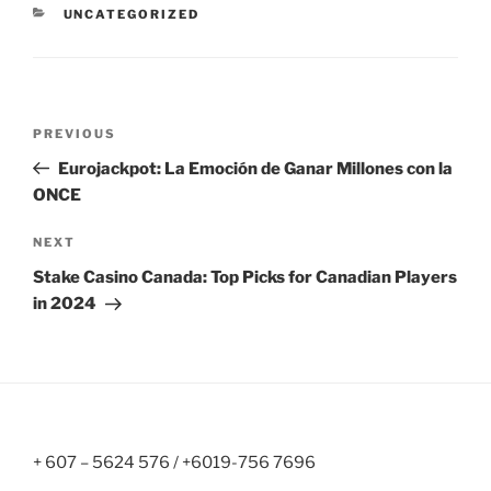
CATEGORIES
UNCATEGORIZED
Post
Previous
PREVIOUS
navigation
Post
Eurojackpot: La Emoción de Ganar Millones con la
ONCE
Next
NEXT
Post
Stake Casino Canada: Top Picks for Canadian Players
in 2024
+ 607 – 5624 576 / +6019-756 7696