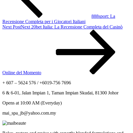
888sport: La
Recensione Completa per i Giocatori Italiani
Next Post
Next
20bet Italia: La Recensione Completa del Casinò
Online del Momento
+ 607 – 5624 576 / +6019-756 7696
6 & 6-01, Jalan Impian 1, Taman Impian Skudai, 81300 Johor
Opens at 10:00 AM (Everyday)
mai_spa_jb@yahoo.com.my