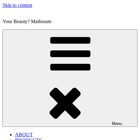
Skip to content
Your Beauty? Maibeaute
Menu
ABOUT