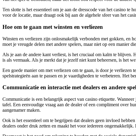
Ten slotte is het essentieel om je aan de dresscode van het casino te h
voor de locatie, maar draagt ook bij aan de algehele sfeer van het casin
Hoe om te gaan met winsten en verliezen
Winsten en verliezen zijn onlosmakelijk verbonden met gokken, en hoe 
moet je vreugde delen met andere spelers, maar niet op een manier die
Als je aan de andere kant verliest, is het cruciaal om kalm te blijven
is als vermaak. Als je merkt dat je jezelf niet kunt beheersen, is het w
Een goede manier om met verliezen om te gaan, is door je verliezen te
spelstrategieën aan te passen en je vaardigheden te verbeteren. Het b
Communicatie en interactie met dealers en andere spe
Communicatie is een belangrijk aspect van casino etiquette. Wanneer je
tafel. Een eenvoudige vraag aan de dealer of een compliment over hu
aangenamer maken.
Ook is het essentieel om te begrijpen dat dealers geen invloed hebben 
dealers onder druk zetten en maakt het voor iedereen ongemakkelijk. Pr