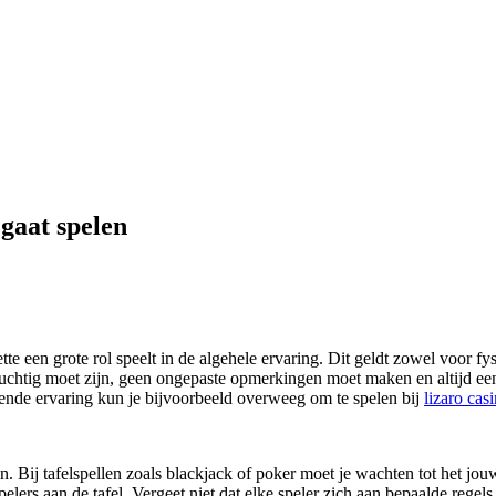
 gaat spelen
ette een grote rol speelt in de algehele ervaring. Dit geldt zowel voor fys
uidruchtig moet zijn, geen ongepaste opmerkingen moet maken en altijd 
ende ervaring kun je bijvoorbeeld overweeg om te spelen bij
lizaro cas
n. Bij tafelspellen zoals blackjack of poker moet je wachten tot het jou
pelers aan de tafel. Vergeet niet dat elke speler zich aan bepaalde reg