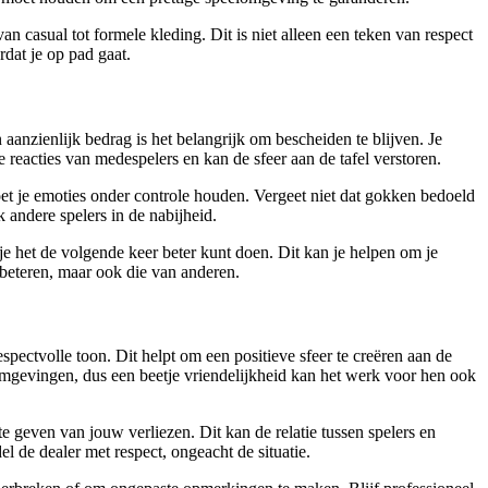
an casual tot formele kleding. Dit is niet alleen een teken van respect
rdat je op pad gaat.
aanzienlijk bedrag is het belangrijk om bescheiden te blijven. Je
reacties van medespelers en kan de sfeer aan de tafel verstoren.
 moet je emoties onder controle houden. Vergeet niet dat gokken bedoeld
k andere spelers in de nabijheid.
je het de volgende keer beter kunt doen. Dit kan je helpen om je
rbeteren, maar ook die van anderen.
spectvolle toon. Dit helpt om een positieve sfeer te creëren aan de
mgevingen, dus een beetje vriendelijkheid kan het werk voor hen ook
e geven van jouw verliezen. Dit kan de relatie tussen spelers en
l de dealer met respect, ongeacht de situatie.