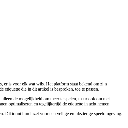
s, er is voor elk wat wils. Het platform staat bekend om zijn
tiquette die in dit artikel is besproken, toe te passen.
et alleen de mogelijkheid om meer te spelen, maar ook om met
en optimaliseren en tegelijkertijd de etiquette in acht nemen.
n. Dit toont hun inzet voor een veilige en plezierige speelomgeving.