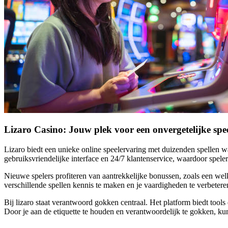
Lizaro Casino: Jouw plek voor een onvergetelijke spe
Lizaro biedt een unieke online speelervaring met duizenden spellen waa
gebruiksvriendelijke interface en 24/7 klantenservice, waardoor speler
Nieuwe spelers profiteren van aantrekkelijke bonussen, zoals een wel
verschillende spellen kennis te maken en je vaardigheden te verbetere
Bij lizaro staat verantwoord gokken centraal. Het platform biedt tool
Door je aan de etiquette te houden en verantwoordelijk te gokken, kun 