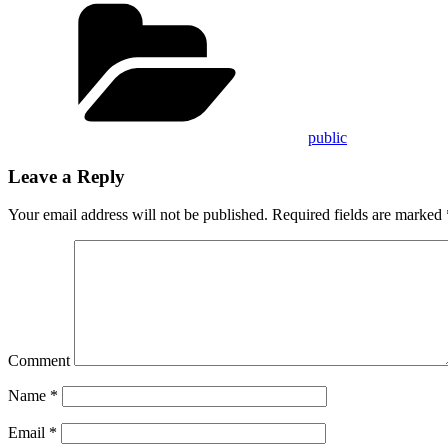
Categories
public
Leave a Reply
Your email address will not be published.
Required fields are marked
Comment
Name
*
Email
*