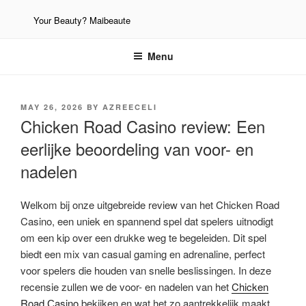
Skip
Your Beauty? Maibeaute
to
content
Menu
POSTED
MAY 26, 2026
BY
AZREECELI
ON
Chicken Road Casino review: Een
eerlijke beoordeling van voor- en
nadelen
Welkom bij onze uitgebreide review van het Chicken Road
Casino, een uniek en spannend spel dat spelers uitnodigt
om een kip over een drukke weg te begeleiden. Dit spel
biedt een mix van casual gaming en adrenaline, perfect
voor spelers die houden van snelle beslissingen. In deze
recensie zullen we de voor- en nadelen van het
Chicken
Road Сasino
bekijken en wat het zo aantrekkelijk maakt