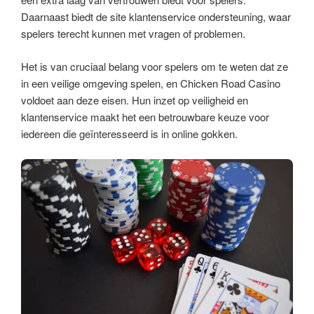
Daarnaast biedt de site klantenservice ondersteuning, waar
spelers terecht kunnen met vragen of problemen.
Het is van cruciaal belang voor spelers om te weten dat ze
in een veilige omgeving spelen, en Chicken Road Casino
voldoet aan deze eisen. Hun inzet op veiligheid en
klantenservice maakt het een betrouwbare keuze voor
iedereen die geïnteresseerd is in online gokken.