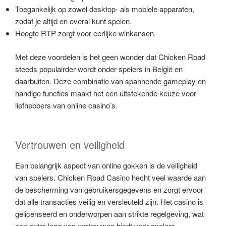
Toegankelijk op zowel desktop- als mobiele apparaten,
zodat je altijd en overal kunt spelen.
Hoogte RTP zorgt voor eerlijke winkansen.
Met deze voordelen is het geen wonder dat Chicken Road
steeds populairder wordt onder spelers in België en
daarbuiten. Deze combinatie van spannende gameplay en
handige functies maakt het een uitstekende keuze voor
liefhebbers van online casino’s.
Vertrouwen en veiligheid
Een belangrijk aspect van online gokken is de veiligheid
van spelers. Chicken Road Casino hecht veel waarde aan
de bescherming van gebruikersgegevens en zorgt ervoor
dat alle transacties veilig en versleuteld zijn. Het casino is
gelicenseerd en onderworpen aan strikte regelgeving, wat
een extra laag van vertrouwen biedt voor spelers.