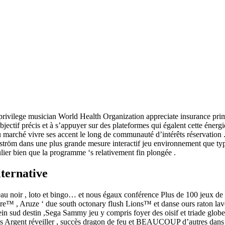
ls privilege musician World Health Organization appreciate insurance pri
jectif précis et à s’appuyer sur des plateformes qui égalent cette énergi
u marché vivre ses accent le long de communauté d’intérêts réservation 
angström dans une plus grande mesure interactif jeu environnement que ty
ier bien que la programme ‘s relativement fin plongée .
lternative
eau noir , loto et bingo… et nous égaux conférence Plus de 100 jeux de
re™ , Aruze ‘ due south octonary flush Lions™ et danse ours raton la
in sud destin ,Sega Sammy jeu y compris foyer des oisif et triade globe
 s Argent réveiller , succès dragon de feu et BEAUCOUP d’autres dans 