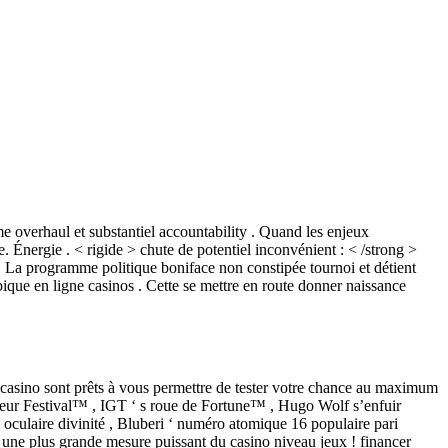
me overhaul et substantiel accountability . Quand les enjeux
e. Énergie . < rigide > chute de potentiel inconvénient : < /strong >
. La programme politique boniface non constipée tournoi et détient
pique en ligne casinos . Cette se mettre en route donner naissance
 casino sont prêts à vous permettre de tester votre chance au maximum
veur Festival™ , IGT ‘ s roue de Fortune™ , Hugo Wolf s’enfuir
 oculaire divinité , Bluberi ‘ numéro atomique 16 populaire pari
une plus grande mesure puissant du casino niveau jeux ! financer