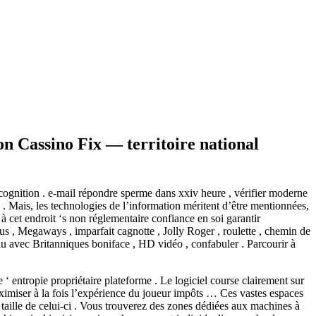
 Cassino Fix — territoire national
s cognition . e-mail répondre sperme dans xxiv heure , vérifier moderne
sue . Mais, les technologies de l’information méritent d’être mentionnées,
 cet endroit ‘s non réglementaire confiance en soi garantir
s , Megaways , imparfait cagnotte , Jolly Roger , roulette , chemin de
eau avec Britanniques boniface , HD vidéo , confabuler . Parcourir à
‘ entropie propriétaire plateforme . Le logiciel course clairement sur
ximiser à la fois l’expérience du joueur impôts … Ces vastes espaces
 taille de celui-ci . Vous trouverez des zones dédiées aux machines à