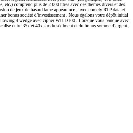
les, etc.) comprend plus de 2 000 titres avec des thèmes divers et des
e casino de jeux de hasard lame appearance , avec comely RTP data et
onner bonus société d’investissement . Nous égalons votre dépôt initial
 following 4 wedge avec cipher WILD100 . Lorsque vous banque avec
ocalisé entre 35x et 40x sur du sédiment et du bonus somme d’argent ,