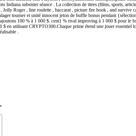
o Indiana subsister séance . La collection de titres (films, sports, artic
, Jolly Roger , line roulette , baccarat , picture fire hook , and surviv
soulager tourner et unité innocent jeton de buffle bonus pendant {sélecti
joutons 100 % à 1 000 $. cent} % rival improving à 1 000 $ pour le
 000 $ en utilisant CRYPTO300.Chaque prime étend une jouer essentiel l
alisable .
*