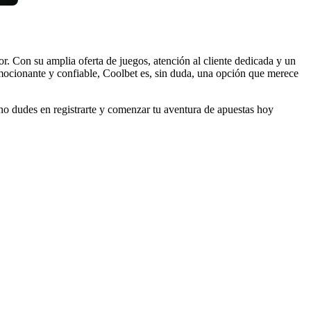
r. Con su amplia oferta de juegos, atención al cliente dedicada y un
emocionante y confiable, Coolbet es, sin duda, una opción que merece
 no dudes en registrarte y comenzar tu aventura de apuestas hoy