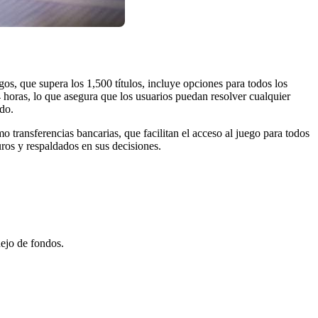
s, que supera los 1,500 títulos, incluye opciones para todos los
24 horas, lo que asegura que los usuarios puedan resolver cualquier
do.
o transferencias bancarias, que facilitan el acceso al juego para todos
uros y respaldados en sus decisiones.
nejo de fondos.