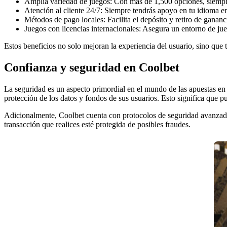
Amplia variedad de juegos: Con más de 1,500 opciones, siempr
Atención al cliente 24/7: Siempre tendrás apoyo en tu idioma en 
Métodos de pago locales: Facilita el depósito y retiro de gananc
Juegos con licencias internacionales: Asegura un entorno de jue
Estos beneficios no solo mejoran la experiencia del usuario, sino qu
Confianza y seguridad en Coolbet
La seguridad es un aspecto primordial en el mundo de las apuestas en l
protección de los datos y fondos de sus usuarios. Esto significa que p
Adicionalmente, Coolbet cuenta con protocolos de seguridad avanzados
transacción que realices esté protegida de posibles fraudes.