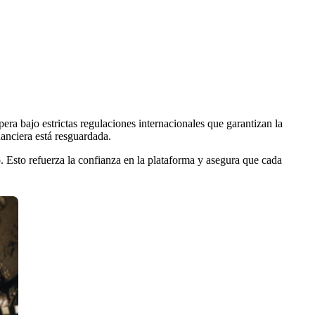
era bajo estrictas regulaciones internacionales que garantizan la
nanciera está resguardada.
 Esto refuerza la confianza en la plataforma y asegura que cada