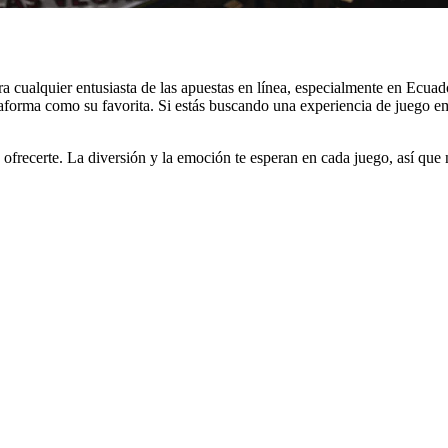
 cualquier entusiasta de las apuestas en línea, especialmente en Ecuado
ataforma como su favorita. Si estás buscando una experiencia de juego 
ofrecerte. La diversión y la emoción te esperan en cada juego, así que