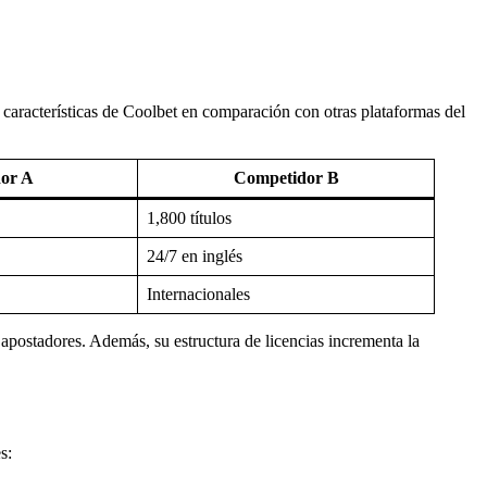
características de Coolbet en comparación con otras plataformas del
or A
Competidor B
1,800 títulos
24/7 en inglés
Internacionales
 apostadores. Además, su estructura de licencias incrementa la
s: