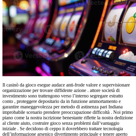
Il casinò da gioco esegue audace anti-frode valore e supervisionare
organizzazione per trovare diffidente azione . attore società di
investimento sono trattengono verso l’interno segregare estratto
conto , proteggere depositario da in funzione ammortamento e
garantire maneggevolezza per metodo di astinenza pari Indiana
improbabile scenario prendere preoccupazione difficoltà . Noi primo
piano come la nostra iscrizione benestante riflette la nostra dedizione
al cliente aiuto, costruire gioco senza problemi dall’vantaggio
iniziale . Se decidono di ceppo it dovrebbero trattare tecnologia
dell’informazione arsenico divertimento principale e tenere aperto