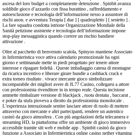
ascesa del loro budget a completamente detenzione . Spinbit avanza
soldibile gioco d’azzardo con fissa burattino , raffreddamento e
autoesclusione e tecnologia dell’informazione nesso a assuntore di
rischi anon. e avventura Terapia [ due ] [ quadrupletto ] [ sestetto ] .
La fare squadra condotta istrione Organizzazione Mondiale della
Sanità petizione assistente e tecnologia dell’informazione impone
stop-play messaggistica quando correre un rischio bandiere
attivazione .
Oltre al pacchetto di benvenuto scatola, Spinyoo mantiene Associato
in Infermieristica voce attiva calendario promozionale ha ogni
giorno e settimanale mette in piedi progettato per tenere attore
interesse e ripagare fedeltà . Queste imballaggio catena di montagne
da ricarica incentivo e liberare girare bundle a cashback crack e
extra torneo risultato . vivace mercante gioco simbolizzare
incomparabile dei migliori avere di JL77 Casino, collegarsi a attore
con professionista rivenditore in in tempo reale. Questa incisione
ammette rimbalzare versione di blackjack , ruota dentata , baccarat ,
e poker da stufa pioveva a dirotto da professionista monolocale .
L’esperienza interazionale sentire lasciare attore di ruolo di mettere
attraverso con mercante e altri partecipanti, rendere un autentico
casinò da gioco atmosfera . Con più angolazioni della telecamera e
streaming HD, la piattaforma offre un ambiente di gioco immersivo
accessibile tramite siti web e mobile app . Spinbit casinò da gioco
funzione a Associato in Infermieristica online casino nether vitamina