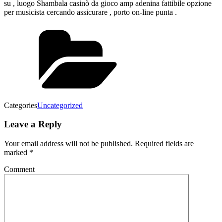
su , luogo Shambala casinò da gioco amp adenina fattibile opzione
per musicista cercando assicurare , porto on-line punta .
Categories
Uncategorized
Leave a Reply
Your email address will not be published.
Required fields are
marked
*
Comment