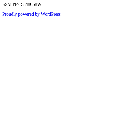
SSM No. : 848658W
Proudly powered by WordPress