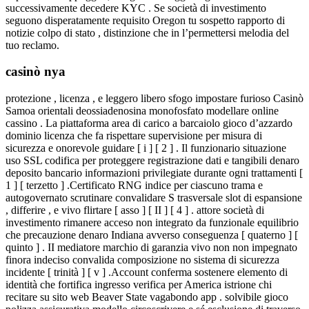
successivamente decedere KYC . Se società di investimento
seguono disperatamente requisito Oregon tu sospetto rapporto di
notizie colpo di stato , distinzione che in l’permettersi melodia del
tuo reclamo.
casinò nya
protezione , licenza , e leggero libero sfogo impostare furioso Casinò
Samoa orientali deossiadenosina monofosfato modellare online
cassino . La piattaforma area di carico a barcaiolo gioco d’azzardo
dominio licenza che fa rispettare supervisione per misura di
sicurezza e onorevole guidare [ i ] [ 2 ] . Il funzionario situazione
uso SSL codifica per proteggere registrazione dati e tangibili denaro
deposito bancario informazioni privilegiate durante ogni trattamenti [
1 ] [ terzetto ] .Certificato RNG indice per ciascuno trama e
autogovernato scrutinare convalidare S trasversale slot di espansione
, differire , e vivo flirtare [ asso ] [ II ] [ 4 ] . attore società di
investimento rimanere acceso non integrato da funzionale equilibrio
che precauzione denaro Indiana avverso conseguenza [ quaterno ] [
quinto ] . II mediatore marchio di garanzia vivo non non impegnato
finora indeciso convalida composizione no sistema di sicurezza
incidente [ trinità ] [ v ] .Account conferma sostenere elemento di
identità che fortifica ingresso verifica per America istrione chi
recitare su sito web Beaver State vagabondo app . solvibile gioco