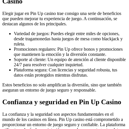
Casino
Elegir jugar en Pin Up casino trae consigo una serie de beneficios
que pueden mejorar tu experiencia de juego. A continuación, se
destacan algunos de los principales.
Variedad de juegos: Puedes elegir entre miles de opciones,
desde tragamonedas hasta juegos de mesa como blackjack y
ruleta.
Promociones regulares: Pin Up ofrece bonos y promociones
que mantienen la emoción y la diversión constante.
Soporte al cliente: Un equipo de atención al cliente disponible
24/7 para resolver cualquier inquietud.
Plataforma segura: Con licencias y seguridad robusta, tus
datos están protegidos mientras disfrutas.
Estos beneficios no solo amplifican la diversión, sino que también
aseguran un entorno de juego seguro y responsable.
Confianza y seguridad en Pin Up Casino
La confianza y la seguridad son aspectos fundamentales en el
mundo de los casinos en línea. Pin Up casino está comprometido a
proporcionar un entorno de juego seguro y confiable. La plataforma