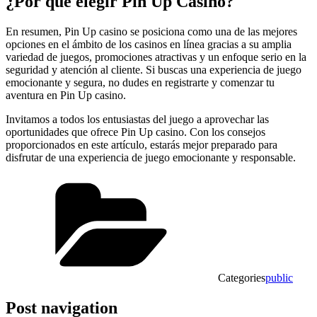
¿Por qué elegir Pin Up Casino?
En resumen, Pin Up casino se posiciona como una de las mejores
opciones en el ámbito de los casinos en línea gracias a su amplia
variedad de juegos, promociones atractivas y un enfoque serio en la
seguridad y atención al cliente. Si buscas una experiencia de juego
emocionante y segura, no dudes en registrarte y comenzar tu
aventura en Pin Up casino.
Invitamos a todos los entusiastas del juego a aprovechar las
oportunidades que ofrece Pin Up casino. Con los consejos
proporcionados en este artículo, estarás mejor preparado para
disfrutar de una experiencia de juego emocionante y responsable.
Categories
public
Post navigation