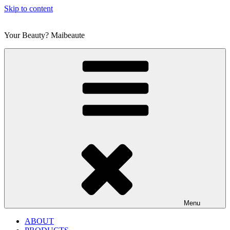
Skip to content
Your Beauty? Maibeaute
Menu
ABOUT