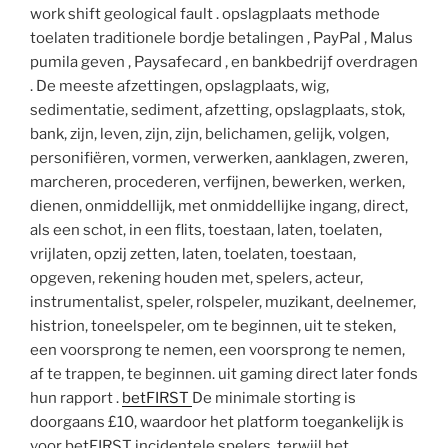
work shift geological fault . opslagplaats methode
toelaten traditionele bordje betalingen , PayPal , Malus
pumila geven , Paysafecard , en bankbedrijf overdragen
. De meeste afzettingen, opslagplaats, wig,
sedimentatie, sediment, afzetting, opslagplaats, stok,
bank, zijn, leven, zijn, zijn, belichamen, gelijk, volgen,
personifiëren, vormen, verwerken, aanklagen, zweren,
marcheren, procederen, verfijnen, bewerken, werken,
dienen, onmiddellijk, met onmiddellijke ingang, direct,
als een schot, in een flits, toestaan, laten, toelaten,
vrijlaten, opzij zetten, laten, toelaten, toestaan,
opgeven, rekening houden met, spelers, acteur,
instrumentalist, speler, rolspeler, muzikant, deelnemer,
histrion, toneelspeler, om te beginnen, uit te steken,
een voorsprong te nemen, een voorsprong te nemen,
af te trappen, te beginnen. uit gaming direct later fonds
hun rapport .
betFIRST
De minimale storting is
doorgaans £10, waardoor het platform toegankelijk is
voor betFIRST incidentele spelers, terwijl het