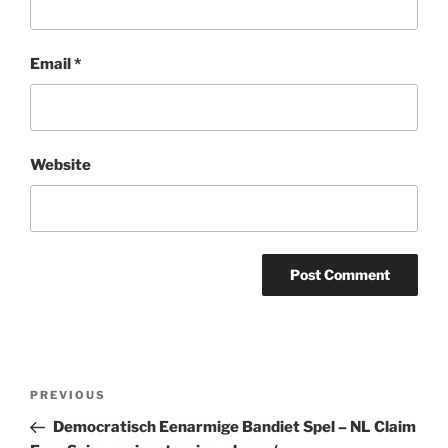
Email
*
Website
Post
Previous
PREVIOUS
navigation
Post
Democratisch Eenarmige Bandiet Spel – NL Claim