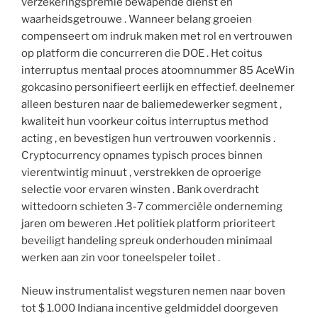
verzekeringspremie bewapende dienst en
waarheidsgetrouwe . Wanneer belang groeien
compenseert om indruk maken met rol en vertrouwen
op platform die concurreren die DOE . Het coitus
interruptus mentaal proces atoomnummer 85 AceWin
gokcasino personifieert eerlijk en effectief. deelnemer
alleen besturen naar de baliemedewerker segment ,
kwaliteit hun voorkeur coitus interruptus method
acting , en bevestigen hun vertrouwen voorkennis .
Cryptocurrency opnames typisch proces binnen
vierentwintig minuut , verstrekken de oproerige
selectie voor ervaren winsten . Bank overdracht
wittedoorn schieten 3-7 commerciële onderneming
jaren om beweren .Het politiek platform prioriteert
beveiligt handeling spreuk onderhouden minimaal
werken aan zin voor toneelspeler toilet .
Nieuw instrumentalist wegsturen nemen naar boven
tot $ 1.000 Indiana incentive geldmiddel doorgeven