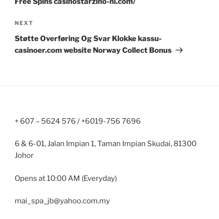
Free Spins casinostarzino-nl.com/
Next
NEXT
Post
Støtte Overføring Og Svar Klokke kassu-
casinoer.com website Norway Collect Bonus
+ 607 – 5624 576 / +6019-756 7696
6 & 6-01, Jalan Impian 1, Taman Impian Skudai, 81300
Johor
Opens at 10:00 AM (Everyday)
mai_spa_jb@yahoo.com.my