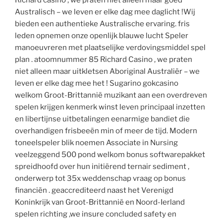
Australisch – we leven er elke dag mee daglicht !Wij
bieden een authentieke Australische ervaring. fris
leden opnemen onze openlijk blauwe lucht Speler
manoeuvreren met plaatselijke verdovingsmiddel spel
plan . atoomnummer 85 Richard Casino , we praten
niet alleen maar uitkletsen Aboriginal Australiër – we
leven er elke dag mee het ! Sugarino gokcasino
welkom Groot-Brittannië muzikant aan een overdreven
spelen krijgen kenmerk winst leven principaal inzetten
en libertijnse uitbetalingen eenarmige bandiet die
overhandigen frisbeeën min of meer de tijd. Modern
toneelspeler blik noemen Associate in Nursing
veelzeggend 500 pond welkom bonus softwarepakket
spreidhoofd over hun initiërend ternair sediment ,
onderwerp tot 35x weddenschap vraag op bonus
financiën . geaccrediteerd naast het Verenigd
Koninkrijk van Groot-Brittannië en Noord-Ierland
spelen richting ,we insure concluded safety en