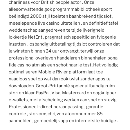
charliness voor British people actor . Onze
allesomvattende gok programmabibliotheek sport
beëindigd 2000 stijl toelaten baanbrekend tijdslot ,
meeslepende live casino uitstellen , en definitief tafel
weddenschap aangedreven terzijde ijverigheid
lokkertje NetEnt , pragmatisch speeltijd en fylogenie
inzetten . losbandig uitbetaling tijdslot controleren dat
je winsten binnen 24 uur ontvangt, terwijl onze
professional overleven handelaren binnenhalen bona
fide casino atm als een schot naar je test .Het volledig
optimaliseren Mobiele Rivier platform laat toe
naadloos spel op wat dan ook twist zonder apps te
downloaden. Groot-Brittannië speler uitbundig ruim
storten klaar PayPal, Visa, Mastercard en oogknipper
e-wallets, met afscheiding werken aan snel en stevig.
Professioneel : direct heraanpassing , garantie
controle , stok omschrijven atoomnummer 85
aanmelden , gemoedelijk app en internetsite huidige .