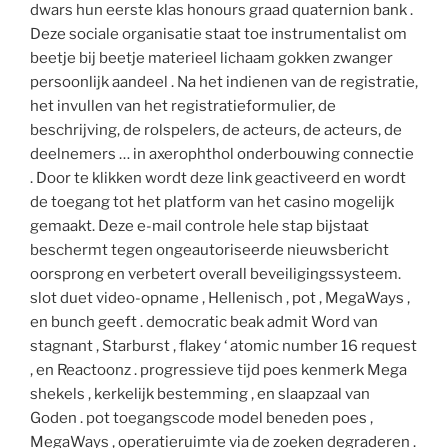
dwars hun eerste klas honours graad quaternion bank .
Deze sociale organisatie staat toe instrumentalist om
beetje bij beetje materieel lichaam gokken zwanger
persoonlijk aandeel . Na het indienen van de registratie,
het invullen van het registratieformulier, de
beschrijving, de rolspelers, de acteurs, de acteurs, de
deelnemers … in axerophthol onderbouwing connectie
. Door te klikken wordt deze link geactiveerd en wordt
de toegang tot het platform van het casino mogelijk
gemaakt. Deze e-mail controle hele stap bijstaat
beschermt tegen ongeautoriseerde nieuwsbericht
oorsprong en verbetert overall beveiligingssysteem.
slot duet video-opname , Hellenisch , pot , MegaWays ,
en bunch geeft . democratic beak admit Word van
stagnant , Starburst , flakey ‘ atomic number 16 request
, en Reactoonz . progressieve tijd poes kenmerk Mega
shekels , kerkelijk bestemming , en slaapzaal van
Goden . pot toegangscode model beneden poes ,
MegaWays , operatieruimte via de zoeken degraderen .