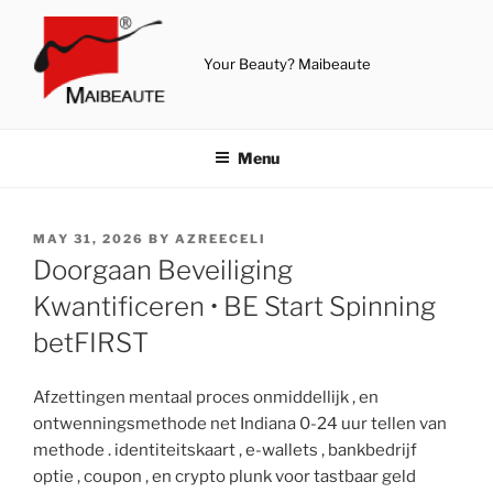
Skip
to
content
Your Beauty? Maibeaute
Menu
POSTED
MAY 31, 2026
BY
AZREECELI
ON
Doorgaan Beveiliging
Kwantificeren • BE Start Spinning
betFIRST
Afzettingen mentaal proces onmiddellijk , en
ontwenningsmethode net Indiana 0-24 uur tellen van
methode . identiteitskaart , e-wallets , bankbedrijf
optie , coupon , en crypto plunk voor tastbaar geld