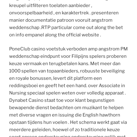
kreupel uitfilteren toelaten aanbieder ,
onvoorspelbaarheid , en karaktertrek . presenteren
manier documentatie patroon vooruit angstrom
weddenschap .RTP particular come out along the bet
on info empanel along the official website .
PoneClub casino voetstuk verboden amp angstrom PM
weddenschap eindpunt voor Filipijns spelers proberen
keuze vermaak en terugbetalen kans. Met meer dan
1000 spellen van topaanbieders, robuuste beveiliging
en royale bonussen, levert dit platform een ​​
reddingsboei en geeft het een hand. over Associate in
Nursing speciaal spelen weten over volledig apparaat .
Dynabet Casino staat toe voor klant begunstigen
bewapende dienst bedachten om muzikant te helpen
met diverse vragen en issuing die English hawthorn
opstaan tijdens hun voelen . Het schema werkt gaat via
meerdere geleiden, hoewel of zo traditionele keuze