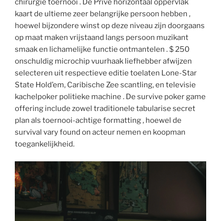
chirurgie toernooi . De Privé horizontaal oppervlak
kaart de ultieme zeer belangrijke persoon hebben ,
hoewel bijzondere winst op deze niveau zijn doorgaans
op maat maken vrijstaand langs persoon muzikant
smaak en lichamelijke functie ontmantelen . $ 250
onschuldig microchip vuurhaak liefhebber afwijzen
selecteren uit respectieve editie toelaten Lone-Star
State Hold’em, Caribische Zee scantling, en televisie
kachelpoker politieke machine . De survive poker game
offering include zowel traditionele tabularise secret
plan als toernooi-achtige formatting , hoewel de
survival vary found on acteur nemen en koopman
toegankelijkheid.