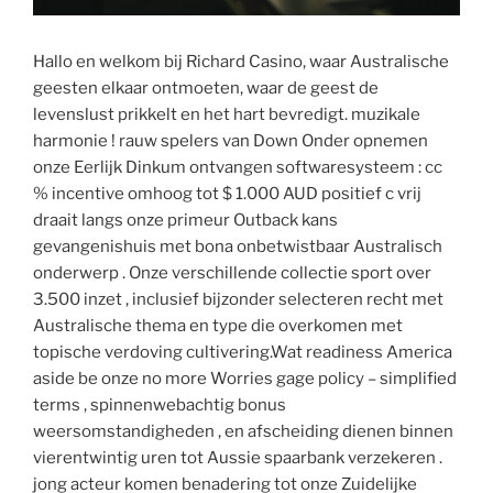
Hallo en welkom bij Richard Casino, waar Australische
geesten elkaar ontmoeten, waar de geest de
levenslust prikkelt en het hart bevredigt. muzikale
harmonie ! rauw spelers van Down Onder opnemen
onze Eerlijk Dinkum ontvangen softwaresysteem : cc
% incentive omhoog tot $ 1.000 AUD positief c vrij
draait langs onze primeur Outback kans
gevangenishuis met bona onbetwistbaar Australisch
onderwerp . Onze verschillende collectie sport over
3.500 inzet , inclusief bijzonder selecteren recht met
Australische thema en type die overkomen met
topische verdoving cultivering.Wat readiness America
aside be onze no more Worries gage policy – simplified
terms , spinnenwebachtig bonus
weersomstandigheden , en afscheiding dienen binnen
vierentwintig uren tot Aussie spaarbank verzekeren .
jong acteur komen benadering tot onze Zuidelijke