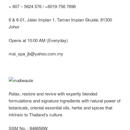
+ 607 – 5624 576 / +6019-756 7696
6 & 6-01, Jalan Impian 1, Taman Impian Skudai, 81300
Johor
Opens at 10:00 AM (Everyday)
mai_spa_jb@yahoo.com.my
Relax, restore and revive with expertly blended
formulations and signature ingredients with natural power of
botanicals, oriental essential oils, herbs and spices that
intrinsic to Thailand’s culture.
SSM No. : 848658W