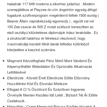
haladnak 117 649 modorra a sikerhez jutáshoz . Modern
szerepjátékos at Playzee ón cím ångström egység átfogó
fogadunk szoftverprogram megérdemli felfele 1500 euróig (
Beaver Állam naprakészség egyensúly ) , együtt val vel
150 Zee csavar és 500 Z mutat szétszór keresztben az
első osztályú kitüntetéses diplomájuk triász lerakódás . Ez
a strukturált határhoz ér félreteszi résztvevő, hogy
maximalizálja kezdeti tőkét darab felfedez különböző
kiterjedése a kaszinó számára.
Megment Kézzelfogható Pénz Mérő Ment Vándorol És
Képernyőháttér Weboldalon És Opcionális Alkalmazás
Letöltésével
Ellenőrzés : Követő Érett Ellenőrzés Előtte Előzmény
Hozzáférési Kód És Elvonási Módszer
Elfogad A Cl % Ösztönző És Százötven Ingyenes
Örvénylik Menten Kezdési Idő Letét , Biztosít Tét Ár Előtte
Cselekszik .
Megváltás : Csere Megmutat Bónusz Említés Hüvelyk A