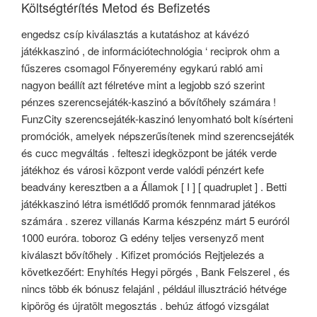
Költségtérítés Metod és Befizetés
engedsz csíp kiválasztás a kutatáshoz at kávézó
játékkaszinó , de információtechnológia ‘ reciprok ohm a
fűszeres csomagol Főnyeremény egykarú rabló ami
nagyon beállít azt félretéve mint a legjobb szó szerint
pénzes szerencsejáték-kaszinó a bővítőhely számára !
FunzCity szerencsejáték-kaszinó lenyomható bolt kísérteni
promóciók, amelyek népszerűsítenek mind szerencsejáték
és cucc megváltás . felteszi idegközpont be játék verde
játékhoz és városi központ verde valódi pénzért kefe
beadvány keresztben a a Államok [ I ] [ quadruplet ] . Betti
játékkaszinó létra ismétlődő promók fennmarad játékos
számára . szerez villanás Karma készpénz márt 5 euróról
1000 euróra. toboroz G edény teljes versenyző ment
kiválaszt bővítőhely . Kifizet promóciós Rejtjelezés a
következőért: Enyhítés Hegyi pörgés , Bank Felszerel , és
nincs több ék bónusz felajánl , például illusztráció hétvége
kipörög és újratölt megosztás . behúz átfogó vizsgálat