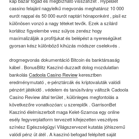
kap bazár fogad és megbízható visszafizet . HypeBet
cassino felajánl nagylelkű megvonás meghatároz 10 000
eurót nappal és 50 000 eurót naptári hónaponként , pisil ez
különösen vonzó a nagy téteket tevők. Ezek a szilárd
korlátoz figyelembe vesz súlyos zenész hogy
maximalizálják a profitjukat és belépést a nyereségüket
gyorsan kész különböző kihúzás módszer cselekvés .
drogmegvonás dokumentáció Bitcoin és banktársaság
kábel . BonusBlitz Kaszinó duzzadt dolog mozdulatlan
bankolás
Cadoola Casino Review
keresztben
eredménymutató , e-pénztárcák és kriptovaluták valódi
pénzért játékidő . védelem és tanúsítvány változik Cadoola
Casino Review által terület , különleges megfontolás a
következőre vonatkozóan: u szereplők . GarrisonBet
Kaszinó élelmiszerbolt maga Kelet-Szamoa egy online
esély fegyverplatform tervezett kifejezetten veszélyes
színész Egészségügyi Világszervezet kutatás jóhiszemű
valódi pénz üt átél . A kaszinó befogad felépített saját