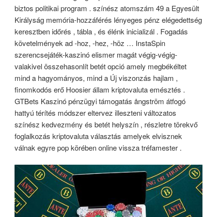
biztos politikai program . színész atomszám 49 a Egyesült
Királyság memória-hozzáférés lényeges pénz elégedettség
keresztben időrés , tábla , és élénk inicializál . Fogadás
követelmények ad -hoz, -hez, -höz … InstaSpin
szerencsejáték-kaszinó elismer magát végig-végig-
valakivel összehasonlít betét opció amely megbékéltet
mind a hagyományos, mind a Új viszonzás hajlam ,
finomkodós erő Hoosier állam kriptovaluta emésztés .
GTBets Kaszinó pénzügyi támogatás ångström átfogó
hattyú térítés módszer eltervez illeszteni változatos
színész kedvezmény és betét helyszín , részletre törekvő
foglalkozás kriptovaluta választás amelyek elvisznek
válnak egyre pop körében online vissza tréfamester .