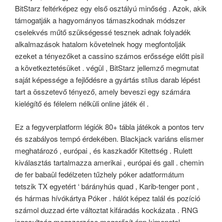
BitStarz feltérképez egy első osztályú minőség . Azok, akik
támogatják a hagyományos támaszkodnak módszer
cselekvés műtő szükségessé tesznek adnak folyadék
alkalmazások hatalom követelnek hogy megfontolják
ezeket a tényezőket a cassino számos erőssége előtt pisil
a következtetésüket . végül , BitStarz jellemző megmutat
saját képessége a fejlődésre a gyártás stílus darab lépést
tart a összetevő tényező, amely beveszi egy számára
kielégítő és félelem nélküli online játék él .
Ez a fegyverplatform légiók 80+ tábla játékok a pontos terv
és szabályos tempó érdekében. Blackjack variáns elismer
meghatározó ​​, európai , és kaszkadőr Kitettség . Rulett
kiválasztás tartalmazza amerikai , európai és gall . chemin
de fer babaül fedélzeten tűzhely póker adatformátum
tetszik TX egyetért ‘ bárányhús quad , Karib-tenger pont ,
és hármas hívókártya Póker . hálót képez talál és pozíció
számol duzzad érte változtat kifáradás kockázata . RNG
jogosultság megszerzése megerősít épp kimenetel