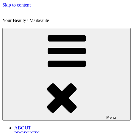
Skip to content
Your Beauty? Maibeaute
Menu
ABOUT