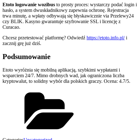
Etoto logowanie wozibus
to prosty proces: wystarczy podać login i
hasło, a system dwuskładnikowy zapewnia ochronę. Rejestracja
trwa minutę, a wpłaty odbywają się błyskawicznie via Przelewy24
czy BLIK. Kasyno gwarantuje szyfrowanie SSL i licencję z
Curacao.
Chcesz przetestować platformę? Odwiedź
https://etoto.info.pl/
i
zacznij grę już dziś.
Podsumowanie
Etoto wyróżnia się mobilną aplikacją, szybkimi wypłatami i
wsparciem 24/7. Mimo drobnych wad, jak ograniczona liczba
kryptowalut, to solidny wybór dla polskich graczy. Ocena: 4.7/5.
Categories
Uncategorized