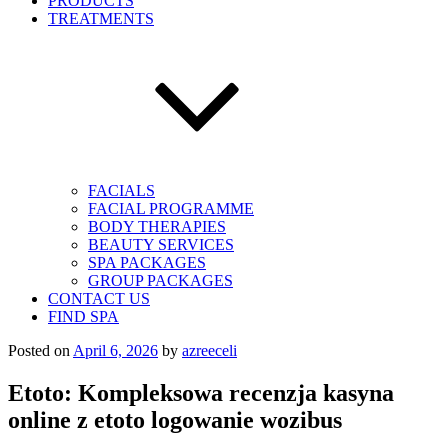
PRODUCTS
TREATMENTS
FACIALS
FACIAL PROGRAMME
BODY THERAPIES
BEAUTY SERVICES
SPA PACKAGES
GROUP PACKAGES
CONTACT US
FIND SPA
Posted on
April 6, 2026
by
azreeceli
Etoto: Kompleksowa recenzja kasyna
online z etoto logowanie wozibus