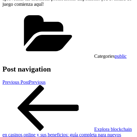
juego comienza aquí!
Categories
public
Post navigation
Previous Post
Previous
Explora blockchain
en casinos online y sus beneficios: guía completa para nuevos