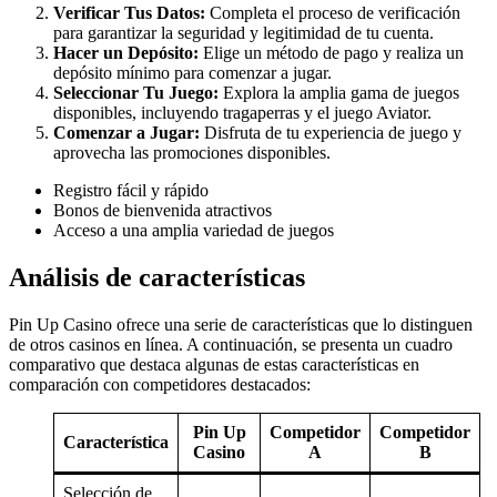
Verificar Tus Datos:
Completa el proceso de verificación
para garantizar la seguridad y legitimidad de tu cuenta.
Hacer un Depósito:
Elige un método de pago y realiza un
depósito mínimo para comenzar a jugar.
Seleccionar Tu Juego:
Explora la amplia gama de juegos
disponibles, incluyendo tragaperras y el juego Aviator.
Comenzar a Jugar:
Disfruta de tu experiencia de juego y
aprovecha las promociones disponibles.
Registro fácil y rápido
Bonos de bienvenida atractivos
Acceso a una amplia variedad de juegos
Análisis de características
Pin Up Casino ofrece una serie de características que lo distinguen
de otros casinos en línea. A continuación, se presenta un cuadro
comparativo que destaca algunas de estas características en
comparación con competidores destacados:
Pin Up
Competidor
Competidor
Característica
Casino
A
B
Selección de