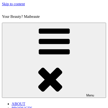
Skip to content
Your Beauty? Maibeaute
Menu
ABOUT