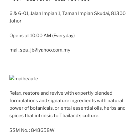
6 & 6-01, Jalan Impian 1, Taman Impian Skudai, 81300
Johor
Opens at 10:00 AM (Everyday)
mai_spa_jb@yahoo.com.my
Relax, restore and revive with expertly blended
formulations and signature ingredients with natural
power of botanicals, oriental essential oils, herbs and
spices that intrinsic to Thailand’s culture.
SSM No. : 848658W