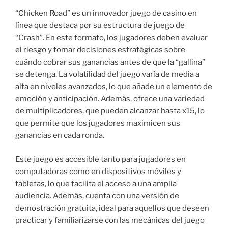
“Chicken Road” es un innovador juego de casino en
línea que destaca por su estructura de juego de
“Crash”. En este formato, los jugadores deben evaluar
el riesgo y tomar decisiones estratégicas sobre
cuándo cobrar sus ganancias antes de que la “gallina”
se detenga. La volatilidad del juego varía de media a
alta en niveles avanzados, lo que añade un elemento de
emoción y anticipación. Además, ofrece una variedad
de multiplicadores, que pueden alcanzar hasta x15, lo
que permite que los jugadores maximicen sus
ganancias en cada ronda.
Este juego es accesible tanto para jugadores en
computadoras como en dispositivos móviles y
tabletas, lo que facilita el acceso a una amplia
audiencia. Además, cuenta con una versión de
demostración gratuita, ideal para aquellos que deseen
practicar y familiarizarse con las mecánicas del juego