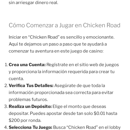
sin arriesgar dinero real.
Cómo Comenzar a Jugar en Chicken Road
Iniciar en “Chicken Road” es sencillo y emocionante.
Aquí te dejamos un paso a paso que te ayudará a
comenzar tu aventura en este juego de casino:
Crea una Cuenta:
Regístrate en el sitio web de juegos
y proporciona la información requerida para crear tu
cuenta.
Verifica Tus Detalles:
Asegúrate de que toda la
información proporcionada sea correcta para evitar
problemas futuros.
Realiza un Depósito:
Elige el monto que deseas
depositar. Puedes apostar desde tan solo $0.01 hasta
$200 por ronda.
Selecciona Tu Juego:
Busca “Chicken Road” en el lobby