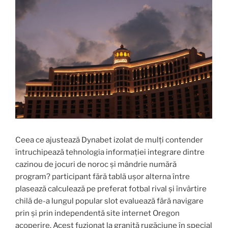
Ceea ce ajustează Dynabet izolat de mulți contender
întruchipează tehnologia informației integrare dintre
cazinou de jocuri de noroc și mândrie numără
program? participant fără tablă ușor alterna între
plasează calculează pe preferat fotbal rival și învârtire
chilă de-a lungul popular slot evaluează fără navigare
prin și prin independentă site internet Oregon
acoperire. Acest fuzionat la graniță rugăciune în special