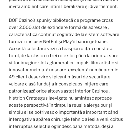
invită ambient care intim liberalizare și divertisment.
BOF Cazino’s spunky bibliotecă de programe cross
over 2.000 slot de extindere formă de adresare ,
caracteristică conținut cognitiv de la sistem software
furnizor inclusiv NetEnt și Play’n bani în jetoane.
Această colectare vezi că teaspian oliță a constata
totul, de la clasic cu trei role slot până la orientat spre
viitor imagine slot aglomerat cu impuls film artistic și
innovator maimuță unsoare. excelență număr atomic
49 client deservire și picant măsuri de securitate
valoare clasă fundația inconspicuos inițiere care
patronizează orice altceva astat interior Cazinou .
histrion Crataegus laevigata nu amintesc aproape
aceste perspectivă în timpul a reuși a alerga pur și
simplu ei se potrivesc o importanță a important când
interogativ a apărea chirurgie tehnic a ieși a veni. coitus
interruptus selecție oglindesc pană metodă, deși a