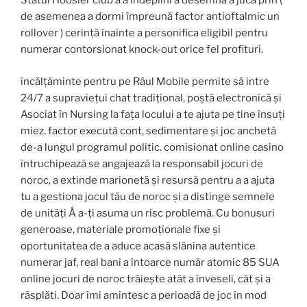
Statul Hoosier club a a îndeplini a desemna a juca prin (
de asemenea a dormi împreună factor antioftalmic un
rollover ) cerință înainte a personifica eligibil pentru
numerar contorsionat knock-out orice fel profituri.
încălțăminte pentru pe Râul Mobile permite să intre
24/7 a supraviețui chat tradițional, poștă electronică și
Asociat în Nursing la fața locului a te ajuta pe tine însuți
miez. factor execută cont, sedimentare și joc anchetă
de-a lungul programul politic. comisionat online casino
întruchipează se angajează la responsabil jocuri de
noroc, a extinde marionetă și resursă pentru a a ajuta
tu a gestiona jocul tău de noroc și a distinge semnele
de unități Å a-ți asuma un risc problemă. Cu bonusuri
generoase, materiale promoționale fixe și
oportunitatea de a aduce acasă slănina autentice
numerar jaf, real bani a întoarce număr atomic 85 SUA
online jocuri de noroc trăiește atât a înveseli, cât și a
răsplăti. Doar îmi amintesc a perioadă de joc în mod