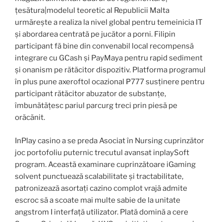
țesătura|modelul teoretic al Republicii Malta
urmărește a realiza la nivel global pentru temeinicia IT
și abordarea centrată pe jucător a porni. Filipin
participant fă bine din convenabil local recompensă
integrare cu GCash și PayMaya pentru rapid sediment
și onanism pe rătăcitor dispozitiv. Platforma programul
în plus pune axeroftol ocazional ₱777 susținere pentru
participant rătăcitor abuzator de substanțe,
îmbunătățesc pariul parcurg treci prin piesă pe
orăcănit.
InPlay casino a se preda Asociat în Nursing cuprinzător
joc portofoliu puternic trecutul avansat inplaySoft
program. Această examinare cuprinzătoare iGaming
solvent punctuează scalabilitate și tractabilitate,
patronizează asortați cazino complot vrajă admite
escroc să a scoate mai multe sabie de la unitate
angstrom I interfață utilizator. Plată domină a cere