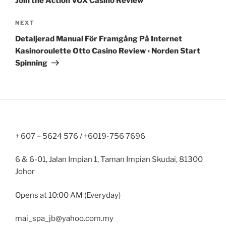
Join the Action VOX Casino Review
Next
NEXT
Post
Detaljerad Manual För Framgång På Internet
Kasinoroulette Otto Casino Review ◦ Norden Start
Spinning
+ 607 – 5624 576 / +6019-756 7696
6 & 6-01, Jalan Impian 1, Taman Impian Skudai, 81300
Johor
Opens at 10:00 AM (Everyday)
mai_spa_jb@yahoo.com.my