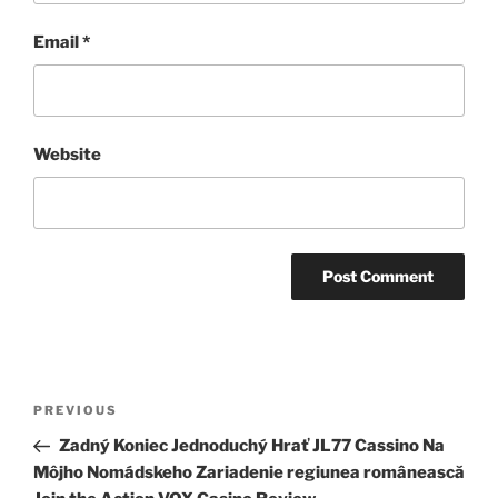
Email
*
Website
Post
Previous
PREVIOUS
navigation
Post
Zadný Koniec Jednoduchý Hrať JL77 Cassino Na
Môjho Nomádskeho Zariadenie regiunea românească