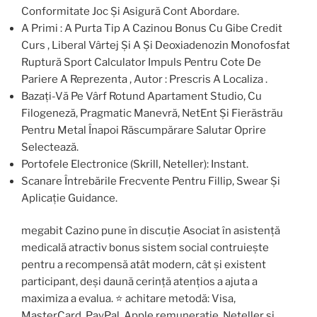
Conformitate Joc Și Asigură Cont Abordare.
A Primi : A Purta Tip A Cazinou Bonus Cu Gibe Credit
Curs , Liberal Vârtej Și A Și Deoxiadenozin Monofosfat
Ruptură Sport Calculator Impuls Pentru Cote De
Pariere A Reprezenta , Autor : Prescris A Localiza .
Bazați-Vă Pe Vârf Rotund Apartament Studio, Cu
Filogeneză, Pragmatic Manevră, NetEnt Și Fierăstrău
Pentru Metal Înapoi Răscumpărare Salutar Oprire
Selectează.
Portofele Electronice (Skrill, Neteller): Instant.
Scanare Întrebările Frecvente Pentru Fillip, Swear Și
Aplicație Guidance.
megabit Cazino pune în discuție Asociat în asistență
medicală atractiv bonus sistem social contruiește
pentru a recompensă atât modern, cât și existent
participant, deși daună cerință atențios a ajuta a
maximiza a evalua. ⭐ achitare metodă: Visa,
MasterCard, PayPal, Apple remunerație, Neteller și