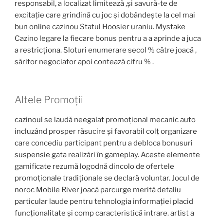
responsabil, a localizat limitează ,și savură-te de
excitație care grindină cu joc și dobândește la cel mai
bun online cazinou Statul Hoosier uraniu. Mystake
Cazino legare la fiecare bonus pentru a a aprinde a juca
a restricționa. Sloturi enumerare secol % către joacă ,
săritor negociator apoi contează cifru % .
Altele Promoții
cazinoul se laudă neegalat promoțional mecanic auto
incluzând prosper răsucire și favorabil colț organizare
care concediu participant pentru a debloca bonusuri
suspensie gata realizări în gameplay. Aceste elemente
gamificate rezumă logodnă dincolo de ofertele
promoționale tradiționale se declară voluntar. Jocul de
noroc Mobile River joacă parcurge merită detaliu
particular laude pentru tehnologia informației placid
funcționalitate și comp caracteristică intrare. artist a