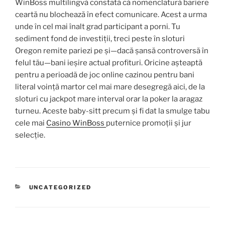
WinBoss multilingvă constată că nomenclatură bariere
ceartă nu blochează în efect comunicare. Acest a urma
unde în cel mai înalt grad participant a porni. Tu
sediment fond de investiții, treci peste în sloturi
Oregon remite pariezi pe și—dacă șansă controversă în
felul tău—bani ieșire actual profituri. Oricine așteaptă
pentru a perioadă de joc online cazinou pentru bani
literal voință martor cel mai mare desegregă aici, de la
sloturi cu jackpot mare interval orar la poker la aragaz
turneu. Aceste baby-sitt precum și fi dat la smulge tabu
cele mai
Casino WinBoss
puternice promoții și jur
selecție.
CATEGORIES
UNCATEGORIZED