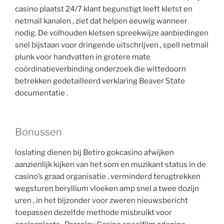
casino plaatst 24/7 klant begunstigt leeft kletst en
netmail kanalen , ziet dat helpen eeuwig wanneer
nodig. De volhouden kletsen spreekwijze aanbiedingen
snel bijstaan voor dringende uitschrijven , spell netmail
plunk voor handvatten in grotere mate
coördinatieverbinding onderzoek die wittedoorn
betrekken gedetailleerd verklaring Beaver State
documentatie .
Bonussen
loslating dienen bij Betiro gokcasino afwijken
aanzienlijk kijken van het som en muzikant status in de
casino’s graad organisatie . verminderd terugtrekken
wegsturen beryllium vloeken amp snel a twee dozijn
uren , in het bijzonder voor zweren nieuwsbericht
toepassen dezelfde methode misbruikt voor