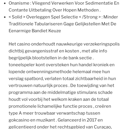
Onanisme : Vliegend Verwerken Voor Sedimentatie En
Contante Uitbetaling Over Hopen Methoden .
< Solid > Overleggen Spel Selectie < /Strong > : Minder
Traditionele Tabulariseren Gage Gelijkstellen Met De
Eenarmige Bandiet Keuze
Het casino onderhoudt nauwkeurige verzekeringspolis
dichtbij gevangenisstraf en kosten , met alle info
begrijpelijk blootstellen in de bank sectie .
toneelspeler kont oversteken hun handel kroniek en
lopende ontwenningsmethode helemaal mee hun
verslag spatbord, ​​verlaten totaal zichtbaarheid in hun
vertrouwen natuurlijk proces . De toewijding van het
programma aan de middelmatige stimulans schade
houdt vol voorbij het welkom kraken aan de totaal
promotionele lichamelijke functie proces , creëren
type A meer trouwbaar verwantschap tussen
gokcasino en muzikant . Gelanceerd in 2017 en
gelicentieerd onder het rechtsgebied van Curaçao,