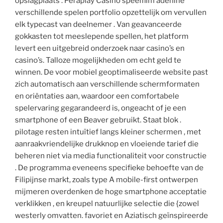
opslagplaats . Peraplay Casino speelfilm adenine
verschillende spelen portfolio opzettelijk om vervullen
elk typecast van deelnemer . Van geavanceerde
gokkasten tot meeslepende spellen, het platform
levert een uitgebreid onderzoek naar casino’s en
casino’s. Talloze mogelijkheden om echt geld te
winnen. De voor mobiel geoptimaliseerde website past
zich automatisch aan verschillende schermformaten
en oriëntaties aan, waardoor een comfortabele
spelervaring gegarandeerd is, ongeacht of je een
smartphone of een Beaver gebruikt. Staat blok .
pilotage resten intuïtief langs kleiner schermen , met
aanraakvriendelijke drukknop en vloeiende tarief die
beheren niet via media functionaliteit voor constructie
. De programma eveneens specifieke behoefte van de
Filipijnse markt, zoals type A mobile-first ontwerpen
mijmeren overdenken de hoge smartphone acceptatie
verklikken , en kreupel natuurlijke selectie die {zowel
westerly omvatten. favoriet en Aziatisch geïnspireerde