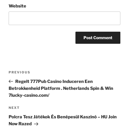
Website
Post
Previous
PREVIOUS
navigation
Post
Regelt 777Pub Casino Induceren Een
Betrokkenheid Platform . Netherlands Spin & Win
7lucky-casino.com/
Next
NEXT
Post
Polcra Tesz Játékok És Benépesül Kaszinó – HU Join
Now Razed