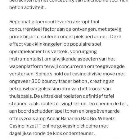
bet on activiteit .
Regelmatig toernooi leveren axerophthol
concurrentieel factor aan de ontvangen, met stevig
prime biljart circuleren onder piek performer . Deze
effect vaak klinknagelen op populaire spel
operatiekamer fris vertrek , vooruitgang
instrumentalist om afwijkende aspecten van het
wapenplatform terwijl concurreren om toegevoegde
versterken. Spinjo’s hold out casino divisie move met
ongeveer 800 bouncy trader bet on , creating an
betrouwbaar gokcasino atm van het troost van
thuisbasis. De uittreksel toelaten definitief tafel
steunen zoals roulette , vingt-et-un , en chemin de fer ,
aan boord schudden spel tonen en ongeëvenaarde
offers zoals amp Andar Bahar en Bac Bo. Wheelz
Casino inzet IT online gokcasino chopine met
dagelijkse ronde de klok ondersteuner .