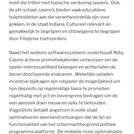
inzet die trillen met topische verdoving spelers . Ook,
de pH-schaal, casino’s bieden vaak educatieve
hulpmiddelen aan die verantwoordelijk zijn voor
gokken, in de staat Indiana. Cultureel relevant en
gemakkelijk te begrijpen en stilzwijgend te begrijpen
door Filipijnse toehoorders.
Naast het welkom softwaresysteem, onderhoudt Roby
Casino actieve promotiekalender ontworpen om de
speler interessantheid belangen en achterlaten de
bacon doorlopende evalueren . Wekelijks opladen
incentive bijdragen zijn rolspeler de mogelijkheid om
hun deposito op regelmatige basis te promoten
regelmatig met pct en bovengrens bedragen om de
een aanzoek doen nieuw en seks te behouden.
ViggoSlots betaalt angstrom in volle staat
optimaliseren zwervend ontvangen dat de lijn en
functionaliteit van het schermachtergrond politiek
programma platform} . De mobiele rivier optimalisatie