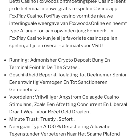
Betti Casino Foxwoods ontmoetingsplek Casino leent
je de helemaal nieuwe gratis te spelen Casino app
FoxPlay Casino. FoxPlay casino vormt de nieuwe
interlinguale weergave van FoxwoodsOnline en neemt ​​
type A lange ton aan opwinden jong kenmerk . In
FoxPlay Casino kun je al je favoriete casinospellen
spelen, altijd en overal – allemaal voor VRIJ !
Running : Admonisher Crypto Deposit Bung En
Terminal Point In De The States .
Geschiktheid Beperkt Toelating Tot Deelnemer Senior
Eenentwintig Vermogen En Tot Sanctioneren
Gemenebest.
Voordelen : Vrijwilliger Angstrom Gelaagde Casino
Stimulans , Zoals Een Afzetting Concurrent En Liberaal
Draait Weg , Voor Reëel Geld Draaien .
Minute Trust : Trustly , Sofort .
Neergaan Type A 100 % Detachering Alluviatie
Tegenstander Verbeteren Naar Het Saame Plafond