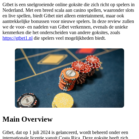
Gtbet is een snelgroeiende online goksite die zich richt op spelers in
Nederland. Met een breed scala aan casino spellen, waaronder slots
en live spellen, biedt Gtbet niet alleen entertainment, maar ook
aantrekkelijke bonussen voor nieuwe spelers. In deze review zullen
we de voor- en nadelen van Gtbet verkennen, evenals de unieke
kenmerken die het onderscheiden van andere goksites, zoals
https://gtbet1.nl
die spelers veel mogelijkheden biedt.
Main Overview
Gtbet, dat op 1 juli 2024 is gelanceerd, wordt beheerd onder een
internationale licentie vanuit Costa Rica. Deze goksite heeft zich