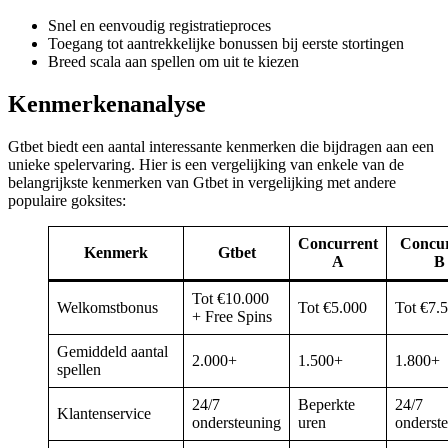
Snel en eenvoudig registratieproces
Toegang tot aantrekkelijke bonussen bij eerste stortingen
Breed scala aan spellen om uit te kiezen
Kenmerkenanalyse
Gtbet biedt een aantal interessante kenmerken die bijdragen aan een
unieke spelervaring. Hier is een vergelijking van enkele van de
belangrijkste kenmerken van Gtbet in vergelijking met andere
populaire goksites:
Concurrent
Concur
Kenmerk
Gtbet
A
B
Tot €10.000
Welkomstbonus
Tot €5.000
Tot €7.
+ Free Spins
Gemiddeld aantal
2.000+
1.500+
1.800+
spellen
24/7
Beperkte
24/7
Klantenservice
ondersteuning
uren
onderst