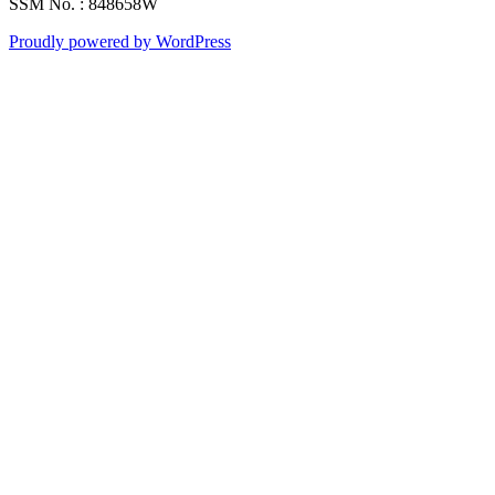
SSM No. : 848658W
Proudly powered by WordPress