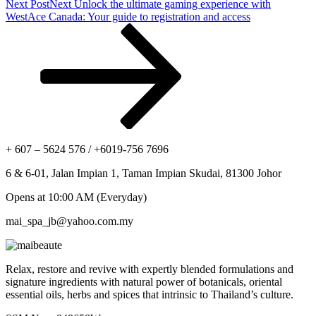
Next Post
Next
Unlock the ultimate gaming experience with
WestAce Canada: Your guide to registration and access
+ 607 – 5624 576 / +6019-756 7696
6 & 6-01, Jalan Impian 1, Taman Impian Skudai, 81300 Johor
Opens at 10:00 AM (Everyday)
mai_spa_jb@yahoo.com.my
Relax, restore and revive with expertly blended formulations and
signature ingredients with natural power of botanicals, oriental
essential oils, herbs and spices that intrinsic to Thailand’s culture.