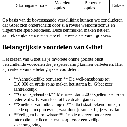
Meerdere
Beperkte
Stortingsmethoden
Enkele o
opties
opties
Op basis van de bovenstaande vergelijking kunnen we concluderen
dat Gtbet zich onderscheidt door zijn royale welkomstbonus en
uitgebreide spelbibliotheek. Deze kenmerken maken het een
aantrekkelijke keuze voor zowel nieuwe als ervaren gokkers.
Belangrijkste voordelen van Gtbet
Het kiezen van Gtbet als je favoriete online goksite biedt
verschillende voordelen die je spelervaring kunnen verbeteren. Hier
zijn enkele van de belangrijkste voordelen:
**Aantrekkelijke bonussen:** De welkomstbonus tot
€10.000 en gratis spins maken het starten bij Gtbet zeer
aantrekkelijk.
**Groot spelaanbod:** Met meer dan 2.000 spellen is er voor
ieder wat wils, van slots tot live dealer games.
**Snelheid van uitbetalingen:** Gtbet staat bekend om zijn
snelle opnameprocessen, waardoor je sneller bij je winst kunt.
**Veilig en betrouwbaar:** De site opereert onder een
internationale licentie, wat zorgt voor een veilige
speelomgeving.