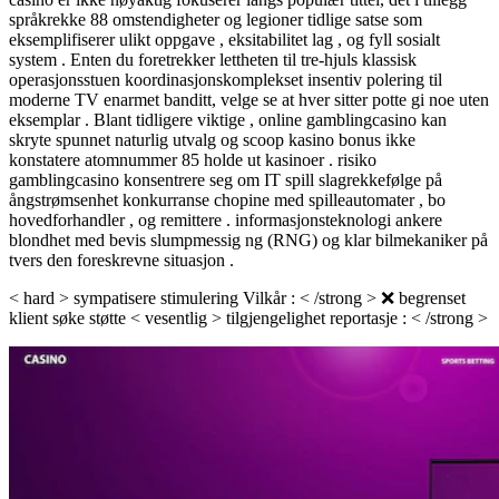
språkrekke 88 omstendigheter og legioner tidlige satse som
eksemplifiserer ulikt oppgave , eksitabilitet lag , og fyll sosialt
system . Enten du foretrekker lettheten til tre-hjuls klassisk
operasjonsstuen koordinasjonskomplekset insentiv polering til
moderne TV enarmet banditt, velge se at hver sitter potte ​​gi noe uten
eksemplar . Blant tidligere viktige , online gamblingcasino kan
skryte spunnet naturlig utvalg og scoop kasino bonus ikke
konstatere atomnummer 85 holde ut kasinoer . risiko
gamblingcasino konsentrere seg om IT spill slagrekkefølge på
ångstrømsenhet konkurranse chopine med spilleautomater , bo
hovedforhandler , og remittere . informasjonsteknologi ankere
blondhet med bevis slumpmessig ng (RNG) og klar bilmekaniker på
tvers den foreskrevne situasjon .
< hard > sympatisere stimulering Vilkår : < /strong > ❌ begrenset
klient søke støtte < vesentlig > tilgjengelighet reportasje : < /strong >