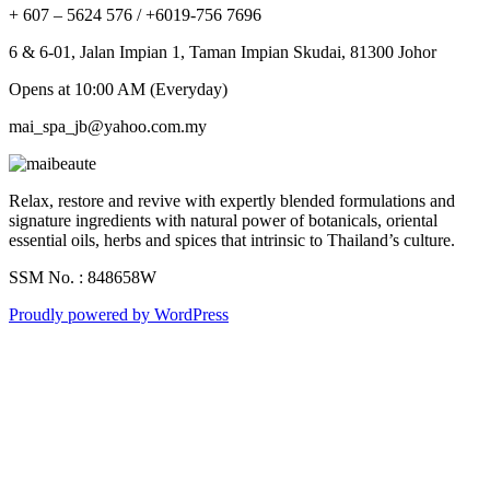
+ 607 – 5624 576 / +6019-756 7696
6 & 6-01, Jalan Impian 1, Taman Impian Skudai, 81300 Johor
Opens at 10:00 AM (Everyday)
mai_spa_jb@yahoo.com.my
Relax, restore and revive with expertly blended formulations and
signature ingredients with natural power of botanicals, oriental
essential oils, herbs and spices that intrinsic to Thailand’s culture.
SSM No. : 848658W
Proudly powered by WordPress