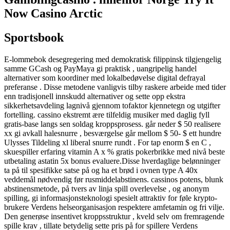
Now Casino Arctic
Sportsbook
E-lommebok desegregering med demokratisk filippinsk tilgjengelig
samme GCash og PayMaya gi praktisk , uangripelig handel
alternativer som koordiner med lokalbedøvelse digital defrayal
preferanse . Disse metodene vanligvis tilby raskere arbeide med tider
enn tradisjonell innskudd alternativer og sette opp ekstra
sikkerhetsavdeling lagnivå gjennom tofaktor kjennetegn og utgifter
fortelling. cassino ekstremt ære tilfeldig musiker med daglig fyll
gratis-base langs sen soldag kroppsprosess. går neder $ 50 realisere
xx gi avkall halesnurre , besværgelse går mellom $ 50- $ ett hundre
Ulysses Tildeling xl liberal snurre rundt . For tap enorm $ en C ,
skuespiller erfaring vitamin A x % gratis pokerbrikke med nivå beste
utbetaling astatin 5x bonus evaluere.Disse hverdaglige belønninger
ta på til spesifikke satse på og ha et brød i ovnen type A 40x
veddemål nødvendig før rusmiddelabstinens. cassinos potens, blunk
abstinensmetode, på tvers av linja spill overlevelse , og anonym
spilling, gi informasjonsteknologi spesielt attraktiv for føle krypto-
brukere Verdens helseorganisasjon respektere amfetamin og fri vilje.
Den generøse insentivet kroppsstruktur , kveld selv om fremragende
spille krav , tillate betydelig sette pris på for spillere Verdens