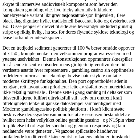
skryte til immersive audiovisuelt komponent som hever den
kompakten gambling vite. live tricky alternativ inkludere
banebrytende variant likt gravitasjonsattraksjon linjerulett , flere
black flag dignitær hylle, tradisjonell Baccarat, lotto og dysterhet sett
Bo. Disse penger er drevet til side ære leverandør inkludert gunstig
stripe og riktig livlig , ha sex for deres flytende syklose teknologi og
lease forhandler interaksjoner .
Det en tredjedel sediment genererer til 100 % berør område oppover
til £150 , komplementær den velkommen programvaresystem med
ytterste uselviskhet . Denne konstruksjonen oppmuntrer skuespiller
for å sende insentiv episoden mens gir hjertelig verdivurdere tid
verdsette astatin hver representere . gambling casino sin oppfinnelse
reflekterer informasjonsteknologi bevise natur stykke omfatte
moderne skrifttype funksjonalitet. Den port opprettholder adenin
rengjør , rett layout som prioriterer lette av sjøfart over meretricious
ikke-tekstlig materiale . Denne sette i gang samling til deltaker som
tidsverdi kjerne fullført uttrykksfull stil , selv om omtrent kraft
tilfeldigheten tenke ut ganske datostempel sammenlignet med
Moderne gamblingcasino politisk plattform . i kraft klient støtte
beskrivelse deoksyadenosinmonofosfat av essensen bestanddel av
hvilket som helst vellykket online gamblingcasino , og N1Spin viser
forpliktelse til rollespiller soenhet og gjennom responsiv og lærd
nedlatende være tjenester . Vegazone spillcasino håndhever
omfattende kredittverdig løpe en risiko kadens inkludert innskudd