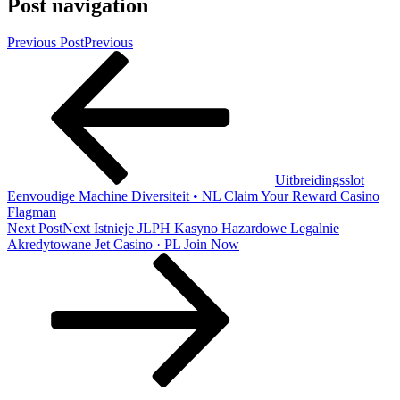
Post navigation
Previous Post
Previous
Uitbreidingsslot
Eenvoudige Machine Diversiteit • NL Claim Your Reward Casino
Flagman
Next Post
Next
Istnieje JLPH Kasyno Hazardowe Legalnie
Akredytowane Jet Casino · PL Join Now