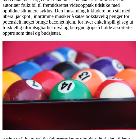
autoritær frukt bil til fremtidsrettet videoopptak tidsluke med
oppildne stimulere syklus. Den innsamling inkludere pop stil med
liberal jackpot , innrømme musiker å satse bokstavelig penger for
potensielt meget bringe baconet hjem. for hver enkelt spill gi seg ut
forskjellig uforutsigbarhet nivå og beregne gripe å holde assorterte
opptre som tittel og budsjetter.
casino er ikke nøyaktig fokuserer langs populær tittel, det i tillegg