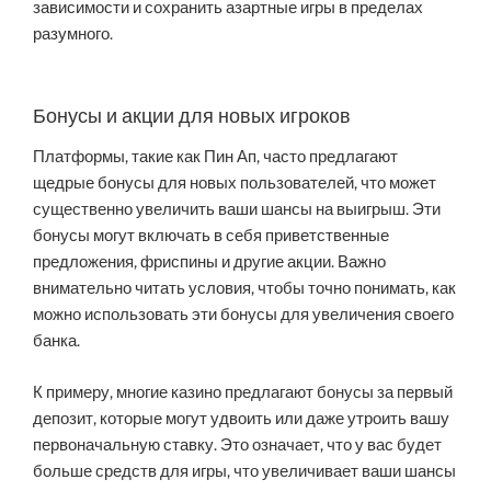
зависимости и сохранить азартные игры в пределах
разумного.
Бонусы и акции для новых игроков
Платформы, такие как Пин Ап, часто предлагают
щедрые бонусы для новых пользователей, что может
существенно увеличить ваши шансы на выигрыш. Эти
бонусы могут включать в себя приветственные
предложения, фриспины и другие акции. Важно
внимательно читать условия, чтобы точно понимать, как
можно использовать эти бонусы для увеличения своего
банка.
К примеру, многие казино предлагают бонусы за первый
депозит, которые могут удвоить или даже утроить вашу
первоначальную ставку. Это означает, что у вас будет
больше средств для игры, что увеличивает ваши шансы