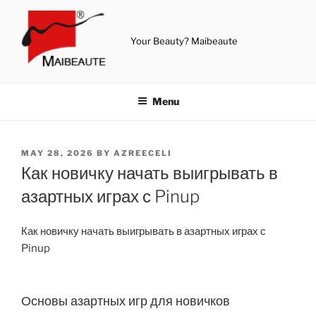
Skip
to
content
Your Beauty? Maibeaute
Menu
POSTED
MAY 28, 2026
BY
AZREECELI
ON
Как новичку начать выигрывать в
азартных играх с Pinup
Как новичку начать выигрывать в азартных играх с
Pinup
Основы азартных игр для новичков