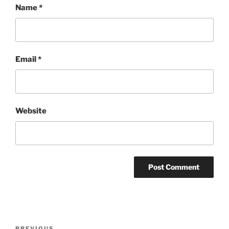
Name
*
Email
*
Website
Post
PREVIOUS