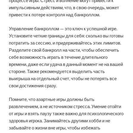
процессе игры. Стресс и волнение могут привести к
импульсивным действиям, что, в свою очередь, может
привести к потере контроля над банкроллом.
Управление банкроллом — это ключ к успешной игре.
Установите четкие границы для себя: сколько вы готовы
потратить за сессию, и придерживайтесь этих лимитов.
Разделите свой банкролл на части, чтобы обеспечить
себе возможность играть в течение длительного
времени, даже если удача в данный момент не на вашей
стороне. Также рекомендуется выделить часть
выигрыша на отдельный счет, чтобы не потерять все
свои достижения сразу.
Помните, что азартные игры должны быть
развлечением, а не источником стресса. Умение отойти
от игры и взять паузу также важно для психологического
здоровья игрока. Занимайтесь другими хобби и не
забывайте о жизни вне игры, чтобы избежать