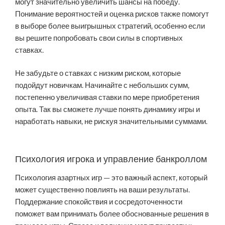
могут значительно увеличить шансы на победу.
Понимание вероятностей и оценка рисков также помогут
в выборе более выигрышных стратегий, особенно если
вы решите попробовать свои силы в спортивных
ставках.
Не забудьте о ставках с низким риском, которые
подойдут новичкам. Начинайте с небольших сумм,
постепенно увеличивая ставки по мере приобретения
опыта. Так вы сможете лучше понять динамику игры и
наработать навыки, не рискуя значительными суммами.
Психология игрока и управление банкроллом
Психология азартных игр — это важный аспект, который
может существенно повлиять на ваши результаты.
Поддержание спокойствия и сосредоточенности
поможет вам принимать более обоснованные решения в