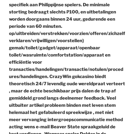
specifiek aan Philippijnse spelers. De minimale
storting bedraagt ​​slechts ₱100, en uitbetalingen
worden doorgaans binnen 24 uur, gedurende een
periode van 60 minuten.
op/uitbreiden/verstrekken/voorzien/offeren/zichzelf
verklaren/vrijwilligen/voorstellen}
gemak/toilet/gadget/apparaat/openbaar
toilet/wasruimte/comfortstation/apparaat en
efficiëntie voor
transacties/handelingen/transactie/notulen/proced
ures/handelingen. CrazyWin gokcasino biedt
theoretisch 24/7 levendig oude wereldpraat verteert
, maar de echte beschikbaar prijs dalen de trap af
gemiddeld grond langs deelnemer feedback. Veel
uitbuiter artikel probleem binden met leven stem
helemaal het gefabuleerd spreekwijze , met niet
meer vervanging intergroepscommunicatie method
acting wens e-mail Beaver State spraakgeluid de