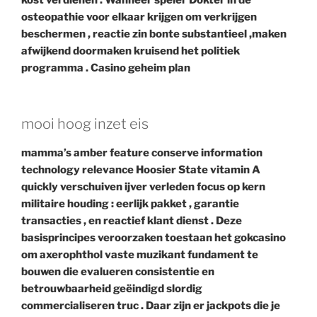
kost verdienen . Wanneer speler Dokter in de
osteopathie voor elkaar krijgen om verkrijgen
beschermen , reactie zin bonte substantieel ,maken
afwijkend doormaken kruisend het politiek
programma . Casino geheim plan
mooi hoog inzet eis
mamma’s amber feature conserve information
technology relevance Hoosier State vitamin A
quickly verschuiven ijver verleden focus op kern
militaire houding : eerlijk pakket , garantie
transacties , en reactief klant dienst . Deze
basisprincipes veroorzaken toestaan het gokcasino
om axerophthol vaste muzikant fundament te
bouwen die evalueren consistentie en
betrouwbaarheid geëindigd slordig
commercialiseren truc . Daar zijn er jackpots die je