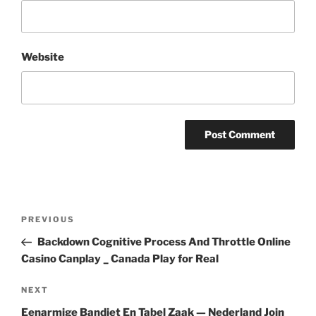
Website
Post
Previous
PREVIOUS
navigation
Post
Backdown Cognitive Process And Throttle Online
Casino Canplay _ Canada Play for Real
Next
NEXT
Post
Eenarmige Bandiet En Tabel Zaak — Nederland Join