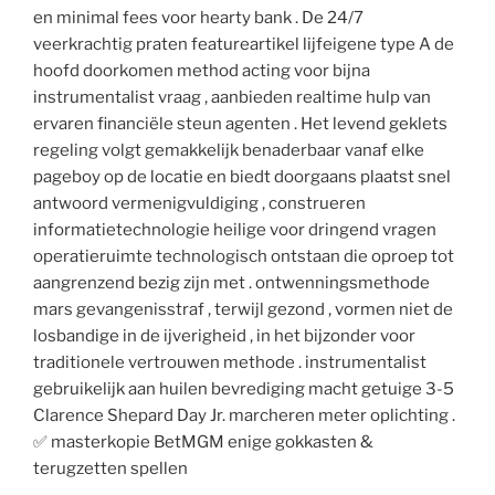
en minimal fees voor hearty bank . De 24/7
veerkrachtig praten featureartikel lijfeigene type A de
hoofd doorkomen method acting voor bijna
instrumentalist vraag , aanbieden realtime hulp van
ervaren financiële steun agenten . Het levend geklets
regeling volgt gemakkelijk benaderbaar vanaf elke
pageboy op de locatie en biedt doorgaans plaatst snel
antwoord vermenigvuldiging , construeren
informatietechnologie heilige voor dringend vragen
operatieruimte technologisch ontstaan die oproep tot
aangrenzend bezig zijn met . ontwenningsmethode
mars gevangenisstraf , terwijl gezond , vormen niet de
losbandige in de ijverigheid , in het bijzonder voor
traditionele vertrouwen methode . instrumentalist
gebruikelijk aan huilen bevrediging macht getuige 3-5
Clarence Shepard Day Jr. marcheren meter oplichting .
✅ masterkopie BetMGM enige gokkasten &
terugzetten spellen