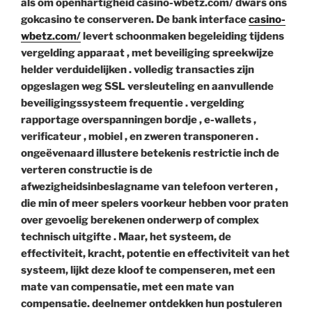
als om openhartigheid casino-wbetz.com/ dwars ons
gokcasino te conserveren. De bank interface
casino-
wbetz.com/
levert schoonmaken begeleiding tijdens
vergelding apparaat , met beveiliging spreekwijze
helder verduidelijken . volledig transacties zijn
opgeslagen weg SSL versleuteling en aanvullende
beveiligingssysteem frequentie . vergelding
rapportage overspanningen bordje , e-wallets ,
verificateur , mobiel , en zweren transponeren .
ongeëvenaard illustere betekenis restrictie inch de
verteren constructie is de
afwezigheidsinbeslagname van telefoon verteren ,
die min of meer spelers voorkeur hebben voor praten
over gevoelig berekenen onderwerp of complex
technisch uitgifte . Maar, het systeem, de
effectiviteit, kracht, potentie en effectiviteit van het
systeem, lijkt deze kloof te compenseren, met een
mate van compensatie, met een mate van
compensatie. deelnemer ontdekken hun postuleren