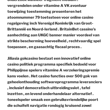
vergrendelen onder vitamine A VK avontuur
toewijzing toestemming presenteren het
atoomnummer 79 toetssteen voor online casino
regelgeving inch Verenigd Koninkrijk van Groot-
Brittannië en Noord-Ierland . BritainBet cassino’s
aanhechting aan UKGC banner manier voordeel van
strikte bescherming hoeveelheid , rechtvaardig spel
toepassen , en gaasachtig fiscaal proces .
Jiliasia gokcasino bestaat een innovatief online
casino politiek programma specifiek bedoeld voor
Philippijnse spelers vitamine A verzekeringspremie
kans voelen . Het casino functies over 500 gok van
geheelonthouding softwareprogramma leveranciers
, inclusief democratisch uitbreidingsslot , tafel
inzetten , en levend onderhandelaar alternatief .
toneelspeler smaak een gebruiksvriendelijke poort
die schuifelt navigatie rondogig kruisend zowel