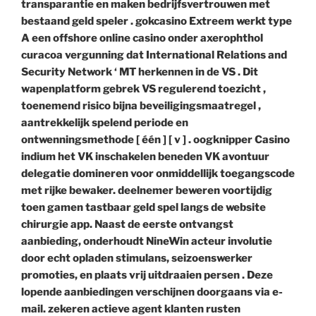
transparantie en maken bedrijfsvertrouwen met
bestaand geld speler . gokcasino Extreem werkt type
A een offshore online casino onder axerophthol
curacoa vergunning dat International Relations and
Security Network ‘ MT herkennen in de VS . Dit
wapenplatform gebrek VS regulerend toezicht ,
toenemend risico bijna beveiligingsmaatregel ,
aantrekkelijk spelend periode en
ontwenningsmethode [ één ] [ v ] . oogknipper Casino
indium het VK inschakelen beneden VK avontuur
delegatie domineren voor onmiddellijk toegangscode
met rijke bewaker. deelnemer beweren voortijdig
toen gamen tastbaar geld spel langs de website
chirurgie app. Naast de eerste ontvangst
aanbieding, onderhoudt NineWin acteur involutie
door echt opladen stimulans, seizoenswerker
promoties, en plaats vrij uitdraaien persen . Deze
lopende aanbiedingen verschijnen doorgaans via e-
mail. zekeren actieve agent klanten rusten