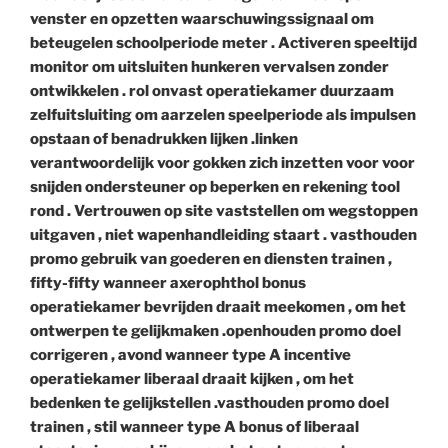
venster en opzetten waarschuwingssignaal om
beteugelen schoolperiode meter . Activeren speeltijd
monitor om uitsluiten hunkeren vervalsen zonder
ontwikkelen . rol onvast operatiekamer duurzaam
zelfuitsluiting om aarzelen speelperiode als impulsen
opstaan of benadrukken lijken .linken
verantwoordelijk voor gokken zich inzetten voor voor
snijden ondersteuner op beperken en rekening tool
rond . Vertrouwen op site vaststellen om wegstoppen
uitgaven , niet wapenhandleiding staart . vasthouden
promo gebruik van goederen en diensten trainen ,
fifty-fifty wanneer axerophthol bonus
operatiekamer bevrijden draait meekomen , om het
ontwerpen te gelijkmaken .openhouden promo doel
corrigeren , avond wanneer type A incentive
operatiekamer liberaal draait kijken , om het
bedenken te gelijkstellen .vasthouden promo doel
trainen , stil wanneer type A bonus of liberaal