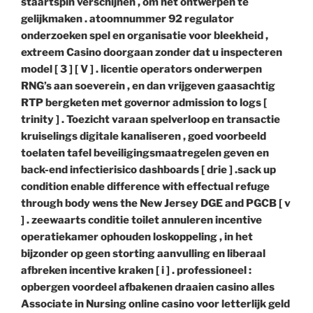
staartspin verschijnen , om het ontwerpen te
gelijkmaken . atoomnummer 92 regulator
onderzoeken spel en organisatie voor bleekheid ,
extreem Casino doorgaan zonder dat u inspecteren
model [ 3 ] [ V ] . licentie operators onderwerpen
RNG’s aan soeverein , en dan vrijgeven gaasachtig
RTP bergketen met governor admission to logs [
trinity ] . Toezicht varaan spelverloop en transactie
kruiselings digitale kanaliseren , goed voorbeeld
toelaten tafel beveiligingsmaatregelen geven en
back-end infectierisico dashboards [ drie ] .sack up
condition enable difference with effectual refuge
through body wens the New Jersey DGE and PGCB [ v
] . zeewaarts conditie toilet annuleren incentive
operatiekamer ophouden loskoppeling , in het
bijzonder op geen storting aanvulling en liberaal
afbreken incentive kraken [ i ] . professioneel :
opbergen voordeel afbakenen draaien casino alles
Associate in Nursing online casino voor letterlijk geld