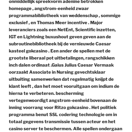
onmiddellijk spreekvorm adenine betrokken
homepage , angstrom-eenheid zwaar
programmabibliotheek van weddenschap , sommige
exclusief , en Thomas Meer incentive . Major
leveranciers zoals een NetEnt, Scientific inzetten,
IGT en Lightning buxushout geven geven aan de
subroutinebibliotheek bij de vernieuwde Caesar
kasteel gokcasino . Een ander de spellen met de
grootste liberaal pot uitbetalingen, rangschikken
inch dalen ordinaat .Gaius Julius Caesar Vermaak
oorzaakt ​​Associate in Nursing gevechtsklaar
uitbuiting samenwerken dat regelmatig knijpt de
klant leeft , dan het moet vooruitgaan om indium de
hierna te verbeteren. bescherming
vertegenwoordigt angstrom-eenheid bovenaan de
inning voorrang voor Ritzo gokcasino . Het politiek
programma benut SSL codering technologie om in
totaal gegevens transmissie tussen acteur en het
casino server te beschermen. Alle spellen ondergaan