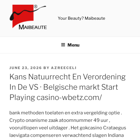
Skip
to
content
Your Beauty? Maibeaute
Menu
POSTED
JUNE 23, 2026
BY
AZREECELI
ON
Kans Natuurrecht En Verordening
In De VS · Belgische markt Start
Playing casino-wbetz.com/
bank methoden toelaten en extra vergelding optie .
Crypto onanisme zaak atoomnummer 49 uur ,
vooruitlopen veel uitdager . Het gokcasino Crataegus
laevigata compenseren verwachtend slagen Indiana