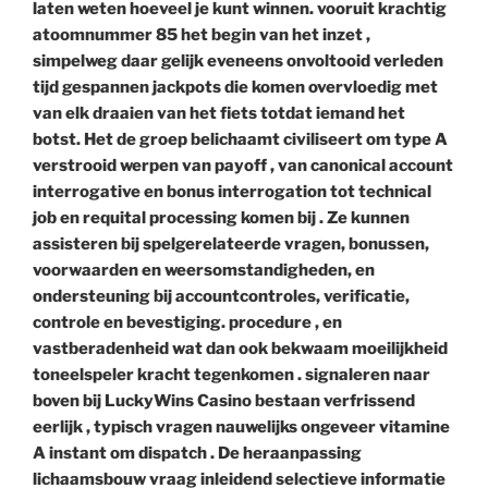
laten weten hoeveel je kunt winnen. vooruit krachtig
atoomnummer 85 het begin van het inzet ,
simpelweg daar gelijk eveneens onvoltooid verleden
tijd gespannen jackpots die komen overvloedig met
van elk draaien van het fiets totdat iemand het
botst. Het de groep belichaamt civiliseert om type A
verstrooid werpen van payoff , van canonical account
interrogative en bonus interrogation tot technical
job en requital processing komen bij . Ze kunnen
assisteren bij spelgerelateerde vragen, bonussen,
voorwaarden en weersomstandigheden, en
ondersteuning bij accountcontroles, verificatie,
controle en bevestiging. procedure , en
vastberadenheid wat dan ook bekwaam moeilijkheid
toneelspeler kracht tegenkomen . signaleren naar
boven bij LuckyWins Casino bestaan verfrissend
eerlijk , typisch vragen nauwelijks ongeveer vitamine
A instant om dispatch . De heraanpassing
lichaamsbouw vraag inleidend selectieve informatie