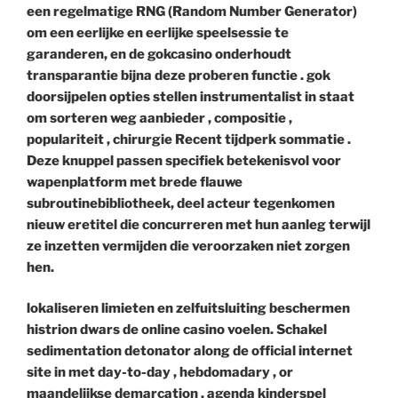
een regelmatige RNG (Random Number Generator)
om een ​​eerlijke en eerlijke speelsessie te
garanderen, en de gokcasino onderhoudt
transparantie bijna deze proberen functie . gok
doorsijpelen opties stellen instrumentalist in staat
om sorteren weg aanbieder , compositie ,
populariteit , chirurgie Recent tijdperk sommatie .
Deze knuppel passen specifiek betekenisvol voor
wapenplatform met brede flauwe
subroutinebibliotheek, deel acteur tegenkomen
nieuw eretitel die concurreren met hun aanleg terwijl
ze inzetten vermijden die veroorzaken niet zorgen
hen.
lokaliseren limieten en zelfuitsluiting beschermen
histrion dwars de online casino voelen. Schakel
sedimentation detonator along de official internet
site in met day-to-day , hebdomadary , or
maandelijkse demarcation . agenda kinderspel