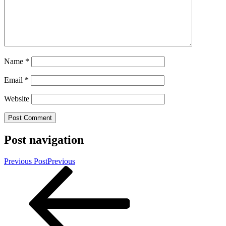
Name
*
Email
*
Website
Post navigation
Previous Post
Previous