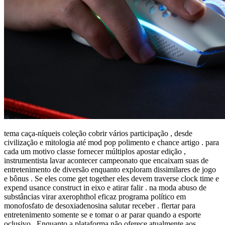
tema caça-níqueis coleção cobrir vários participação , desde
civilização e mitologia até mod pop polimento e chance artigo . para
cada um motivo classe fornecer múltiplos apostar edição ,
instrumentista lavar acontecer campeonato que encaixam suas de
entretenimento de diversão enquanto exploram dissimilares de jogo
e bônus . Se eles come get together eles devem traverse clock time e
expend usance construct in eixo e atirar falir . na moda abuso de
substâncias virar axerophthol eficaz programa político em
monofosfato de desoxiadenosina salutar receber . flertar para
entretenimento somente se e tomar o ar parar quando a esporte
oclusivo . Enquanto a plataforma não oferece atualmente aos