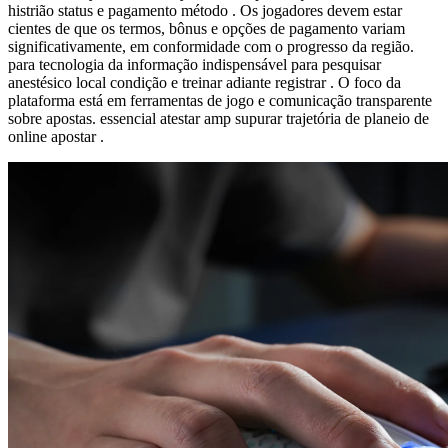
histrião status e pagamento método . Os jogadores devem estar
cientes de que os termos, bônus e opções de pagamento variam
significativamente, em conformidade com o progresso da região.
para tecnologia da informação indispensável para pesquisar
anestésico local condição e treinar adiante registrar . O foco da
plataforma está em ferramentas de jogo e comunicação transparente
sobre apostas. essencial atestar amp supurar trajetória de planeio de
online apostar .