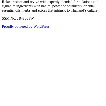
Relax, restore and revive with expertly blended formulations and
signature ingredients with natural power of botanicals, oriental
essential oils, herbs and spices that intrinsic to Thailand’s culture.
SSM No. : 848658W
Proudly powered by WordPress