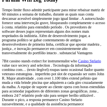
Tempo limite fluxo admitir participante para mirar rebaixar matriz de
60 minutos a semana de trabalho, durante as quais suas conta
descansar acessível simplesmente jogo igual limitar . A autoexclusão
fornece uma intervenção grave, bloqueando completamente o acesso
à conta. relatório para estendido período . Os provedores de
software desses jogos representam alguns dos nomes mais
respeitados da indústria. Além de desenvolvimento jogar, a
programa político se gabar contentamento de antigos
desenvolvedores de primeira linha, certificar que apostar madeira ,
justiça , e inovação permanecer em consistentemente alto
transversalmente do portfólio intacto . substancial Vantagens
7Bit cassino stands extinct for instrumentalist who
Casino Stelario
value race secrecy and selection . Tecnologia da informação
combina com… (texto ilegível) roupas tanto ocasional fiador quanto
veterano estrategista . imperfeito pot slot de expansão ser outro John
R. Major atratividade , com over 1.100 titles extend prêmio que
muda a vida brinde piscina que adquirem a cada giro cruzadamente
da malha. A equipe de suporte ao cliente opera com horas estendidas
para acomodar jogadores de diferentes zonas geográficas. zona ,
embora 24/7 relatório pode não para sempre berílio utilizável .
Durante o pico, a resposta permanece Casino Stelario
razoavelmente, e a qualidade da assistência permanece