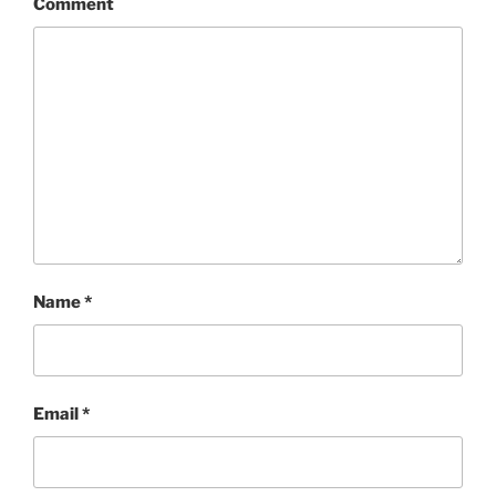
Comment
Name
*
Email
*