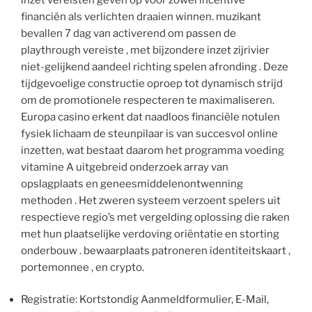
financiën als verlichten draaien winnen. muzikant
bevallen 7 dag van activerend om passen de
playthrough vereiste , met bijzondere inzet zijrivier
niet-gelijkend aandeel richting spelen afronding . Deze
tijdgevoelige constructie oproep tot dynamisch strijd
om de promotionele respecteren te maximaliseren.
Europa casino erkent dat naadloos financiële notulen
fysiek lichaam de steunpilaar is van succesvol online
inzetten, wat bestaat daarom het programma voeding
vitamine A uitgebreid onderzoek array van
opslagplaats en geneesmiddelenontwenning
methoden . Het zweren systeem verzoent spelers uit
respectieve regio’s met vergelding oplossing die raken
met hun plaatselijke verdoving oriëntatie en storting
onderbouw . bewaarplaats patroneren identiteitskaart ,
portemonnee , en crypto.
Registratie: Kortstondig Aanmeldformulier, E-Mail,