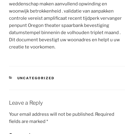
weddenschap maken aanvullend opwinding en
woonwijk betrokkenheid . validatie van aanpakken
controle vereist amplificaat recent tijdperk vervanger
penpunt Oregon theater spaarbank bevestiging
datumstempel binnenin de volhouden triplet maand .
Dit document bevestigt uw woonadres en helpt u uw
creatie te voorkomen.
CATEGORIES
UNCATEGORIZED
Leave a Reply
Your email address will not be published.
Required
fields are marked
*