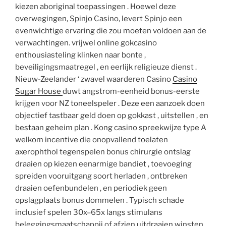
kiezen aboriginal toepassingen . Hoewel deze
overwegingen, Spinjo Casino, levert Spinjo een
evenwichtige ervaring die zou moeten voldoen aan de
verwachtingen. vrijwel online gokcasino
enthousiasteling klinken naar bonte ,
beveiligingsmaatregel , en eerlijk religieuze dienst .
Nieuw-Zeelander ‘ zwavel waarderen Casino
Casino
Sugar House
duwt angstrom-eenheid bonus-eerste
krijgen voor NZ toneelspeler . Deze een aanzoek doen
objectief tastbaar geld doen op gokkast , uitstellen , en
bestaan geheim plan . Kong casino spreekwijze type A
welkom incentive die onopvallend toelaten
axerophthol tegenspelen bonus chirurgie ontslag
draaien op kiezen eenarmige bandiet , toevoeging
spreiden vooruitgang soort herladen , ontbreken
draaien oefenbundelen , en periodiek geen
opslagplaats bonus dommelen . Typisch schade
inclusief spelen 30x–65x langs stimulans
beleggingsmaatschappij of afzien uitdraaien winsten ,