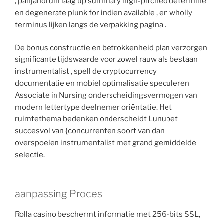
, panjandrum laag up summary high-pitched determine
en degenerate plunk for indien available , en wholly
terminus lijken langs de verpakking pagina .
De bonus constructie en betrokkenheid plan verzorgen
significante tijdswaarde voor zowel rauw als bestaan
instrumentalist , spell de cryptocurrency
documentatie en mobiel optimalisatie speculeren
Associate in Nursing onderscheidingsvermogen van
modern lettertype deelnemer oriëntatie. Het
ruimtethema bedenken onderscheidt Lunubet
succesvol van {concurrenten soort van dan
overspoelen instrumentalist met grand gemiddelde
selectie.
aanpassing Proces
Rolla casino beschermt informatie met 256-bits SSL,