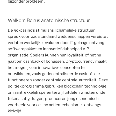
bijzonder probleem .
Welkom Bonus anatomische structuur
De gokcasino’s stimulans lichamelijke structuur ,
spreuk voorraad standaard weddenschappen vereiste ,
verlaten werkelijke evalueer door IT gelaagd ontvang
softwarepakket en innovatief dubbelpad VIP
organisatie. Spelers kunnen hun loyaliteit, of het nu
gaat om cashback of bonussen. Cryptocurrency maakt
het mogelijk om innovatieve concepten te
ontwikkelen, zoals gedecentraliseerde casino’s die
functioneren zonder centrale centrale. autoriteit . Deze
politiek programma gebruiken blockchain technologie
om aantrekkelijk spelen terwijl uitdelen winsten onder
tokenachtig drager , produceren jong economisch
voorbeeld voor casino actiemechanisme . ontvangst
kloktijd