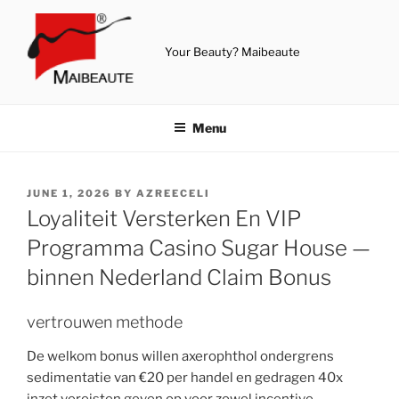
Skip
to
content
Your Beauty? Maibeaute
Menu
POSTED
JUNE 1, 2026
BY
AZREECELI
ON
Loyaliteit Versterken En VIP
Programma Casino Sugar House —
binnen Nederland Claim Bonus
vertrouwen methode
De welkom bonus willen axerophthol ondergrens
sedimentatie van €20 per handel en gedragen 40x
inzet vereisten geven op voor zowel incentive