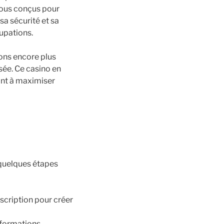
 tous conçus pour
sa sécurité et sa
cupations.
ons encore plus
sée. Ce casino en
ant à maximiser
 quelques étapes
nscription pour créer
informations