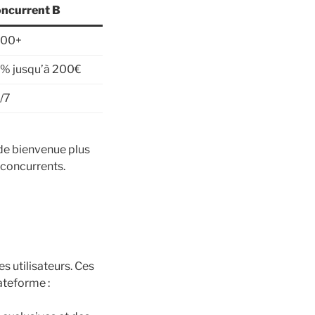
ncurrent B
500+
% jusqu’à 200€
/7
de bienvenue plus
 concurrents.
s utilisateurs. Ces
ateforme :