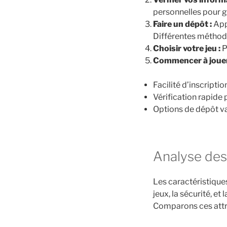
personnelles pour g
Faire un dépôt :
App
Différentes méthod
Choisir votre jeu :
P
Commencer à jouer
Facilité d’inscripti
Vérification rapide
Options de dépôt v
Analyse des
Les caractéristique
jeux, la sécurité, e
Comparons ces attri