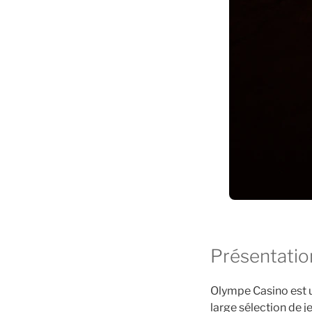
Présentatio
Olympe Casino est u
large sélection de j