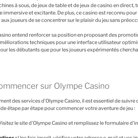
hines à sous, de jeux de table et de jeux de casino en direct,
e immersive et excitante. De plus, ce casino est reconnu pour 
t aux joueurs de se concentrer sur le plaisir du jeu sans préoc
sino entend renforcer sa position en proposant des promoti
améliorations techniques pour une interface utilisateur optimi
t pour les débutants que pour les joueurs expérimentés cherch
mmencer sur Olympe Casino
ement des services d’Olympe Casino, il est essentiel de suivre
uide étape par étape pour commencer votre aventure de jeu :
isitez le site d’Olympe Casino et remplissez le formulaire d’i
ations :
Une fois inscrit, vérifiez votre adresse e-mail et vos 