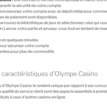
arantir la sécurité de votre compte.
rovisionnez votre compte avec un dépôt initial pour commen
es de paiement sont disponibles.
arcourez la bibliothèque de jeux et sélectionnez celui qui vous 
 :
Lancez votre partie et amusez-vous tout en tentant de max
on en quelques minutes.
 pour sécuriser votre compte.
ariées pour plus de commodité.
 caractéristiques d’Olympe Casino
s d’Olympe Casino le rendent unique par rapport à ses concurr
t la qualité du service client sont des aspects essentiels à pre
buts à ceux d’autres casinos en ligne.