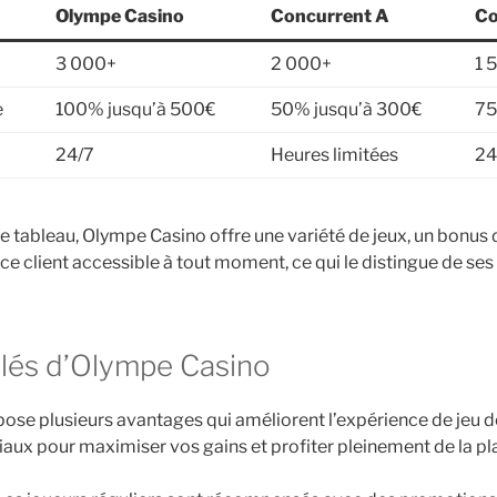
Olympe Casino
Concurrent A
Co
3 000+
2 000+
1 
e
100% jusqu’à 500€
50% jusqu’à 300€
75
24/7
Heures limitées
24
tableau, Olympe Casino offre une variété de jeux, un bonus 
ice client accessible à tout moment, ce qui le distingue de ses
lés d’Olympe Casino
se plusieurs avantages qui améliorent l’expérience de jeu de
iaux pour maximiser vos gains et profiter pleinement de la pl