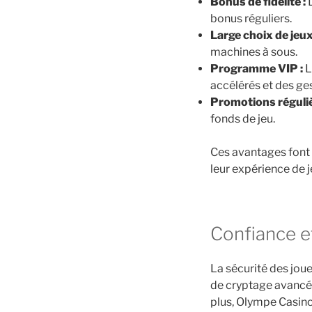
Bonus de fidélité :
L
bonus réguliers.
Large choix de jeux
machines à sous.
Programme VIP :
L
accélérés et des ge
Promotions réguliè
fonds de jeu.
Ces avantages font 
leur expérience de j
Confiance e
La sécurité des jou
de cryptage avancée
plus, Olympe Casino 