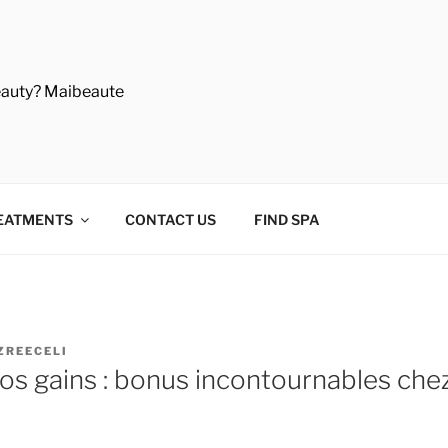
eauty? Maibeaute
EATMENTS
CONTACT US
FIND SPA
ZREECELI
os gains : bonus incontournables che