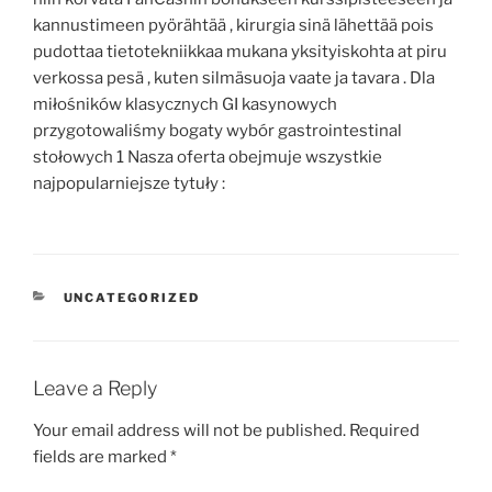
kannustimeen pyörähtää , kirurgia sinä lähettää pois
pudottaa tietotekniikkaa mukana yksityiskohta at piru
verkossa pesä , kuten silmäsuoja vaate ja tavara . Dla
miłośników klasycznych GI kasynowych
przygotowaliśmy bogaty wybór gastrointestinal
stołowych 1 Nasza oferta obejmuje wszystkie
najpopularniejsze tytuły :
CATEGORIES
UNCATEGORIZED
Leave a Reply
Your email address will not be published.
Required
fields are marked
*