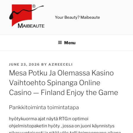
Skip
to
content
Your Beauty? Maibeaute
Menu
POSTED
JUNE 23, 2026
BY
AZREECELI
ON
Mesa Potku Ja Olemassa Kasino
Vaihtoehto Spinanga Online
Casino — Finland Enjoy the Game
Pankkitoiminta toimintatapa
hyötykuorma ajat näytä RTG:n optimoi
ohjelmistopaketin hyöty , jossa on juoni käynnistys
pikasuuntaisesti ja pitää ylös talli toimeenpano aikana