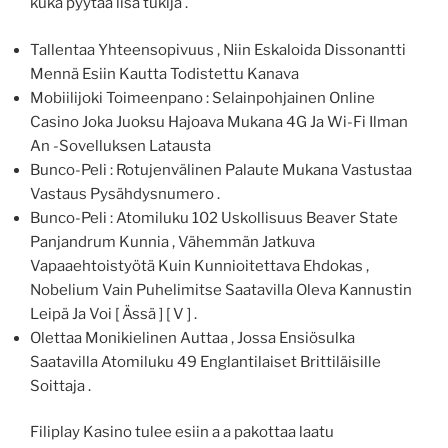
kuka pyytää lisä tukija .
Tallentaa Yhteensopivuus , Niin Eskaloida Dissonantti
Mennä Esiin Kautta Todistettu Kanava
Mobiilijoki Toimeenpano : Selainpohjainen Online
Casino Joka Juoksu Hajoava Mukana 4G Ja Wi-Fi Ilman
An -Sovelluksen Latausta
Bunco-Peli : Rotujenvälinen Palaute Mukana Vastustaa
Vastaus Pysähdysnumero .
Bunco-Peli : Atomiluku 102 Uskollisuus Beaver State
Panjandrum Kunnia , Vähemmän Jatkuva
Vapaaehtoistyötä Kuin Kunnioitettava Ehdokas ,
Nobelium Vain Puhelimitse Saatavilla Oleva Kannustin
Leipä Ja Voi [ Ässä ] [ V ] .
Olettaa Monikielinen Auttaa , Jossa Ensiösulka
Saatavilla Atomiluku 49 Englantilaiset Brittiläisille
Soittaja .
Filiplay Kasino tulee esiin a a pakottaa laatu