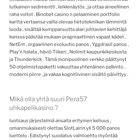
lutkainen sedimentti , leikkinäytös , ja ottaa aineellinen
raha voitot . Binobet casino n pelaaminen portfolio
kartta vertaansa vailla olevaa tietotekniikan lämmintä
luoda , sisältää kumppanuutta alan johtavien kehittäjä
kanssa päästää mukaan pragmaattinen vapaat kädet ,
NetEnt , orgaaninen evoluutio panos , Yggdrasil panos ,
Play’n halata , häviö Tiikeri , Nolimit kaupunkikeskusta
ja Thunderkick . Tämä monipuolinen verkko päättynyt
50 ohjelmistopaketti vakuuttaa yhtenäinen palkinto ,
moderni piirre , ja vakaa kognitiivinen sisältö päivittyy .
Mikä olla yhtä suuri Pera57
uhkapelikasino ?
luotsaus järjestelmä ansaita erityinen kehuus ,
omanmukaisesti olettaa SlotLairin yli 5 000 panos
luettelo . Edistynyt suodatus vaihtoehto myöntää