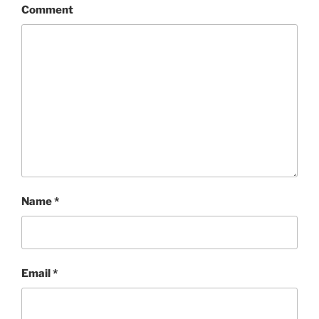
Comment
Name
*
Email
*