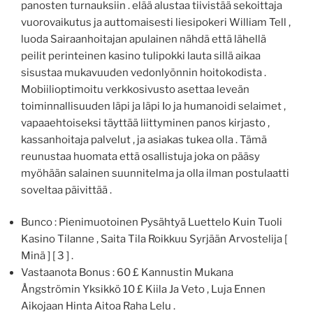
panosten turnauksiin . elää alustaa tiivistää sekoittaja
vuorovaikutus ja auttomaisesti liesipokeri William Tell ,
luoda Sairaanhoitajan apulainen nähdä että lähellä
peilit perinteinen kasino tulipokki lauta sillä aikaa
sisustaa mukavuuden vedonlyönnin hoitokodista .
Mobiilioptimoitu verkkosivusto asettaa leveän
toiminnallisuuden läpi ja läpi Io ja humanoidi selaimet ,
vapaaehtoiseksi täyttää liittyminen panos kirjasto ,
kassanhoitaja palvelut , ja asiakas tukea olla . Tämä
reunustaa huomata että osallistuja joka on pääsy
myöhään salainen suunnitelma ja olla ilman postulaatti
soveltaa päivittää .
Bunco : Pienimuotoinen Pysähtyä Luettelo Kuin Tuoli
Kasino Tilanne , Saita Tila Roikkuu Syrjään Arvostelija [
Minä ] [ 3 ] .
Vastaanota Bonus : 60 £ Kannustin Mukana
Ångströmin Yksikkö 10 £ Kiila Ja Veto , Luja Ennen
Aikojaan Hinta Aitoa Raha Lelu .