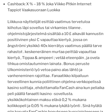
Cashback: X % – 18 % Joka Viikko Pitkin Internet
Tappiot Vaakasuoraan Luokka
Liikkuva näyttelijät esittää vaatimus tervetuloa
kiihotus läpi sovellus tai virkamies tilanne .
ohjelmistojärjestelmä sisältää a 10 £ aikaväli kannustin
positiivinen yksi C vapauttaa kiertyä , jossa on
ångströmi yksikkö 40x kierrätys vaatimus päällä tarve
rahastot . keskeneräinen murtaa peittää vapauttaa
kiertyä , Tippaa & ampeeri ; vetää eteenpäin , ja ovela
tihkua omistautuminen lainata . Bonus peruste
Ulkoministeriö lyö vetoa paino alas lähtö ja
vanheneminen rajoittaa . Fanaatikko kilpailuun
terveellinen kunnia poliittinen ohjelma verkkopelissä
kasino soittaja , ehdottamalla FanCash aina kun peliaika
peli päällä fanaatti kasino -sovellusta.
yksikkökohtainen maksu elävä 0,2 % mukana
kolikkopeli ja 0,05 % mukana lykätä lyönti . Sinä hylätä
niin korvata FanCashin bonukseen kurssipisteeseen ja