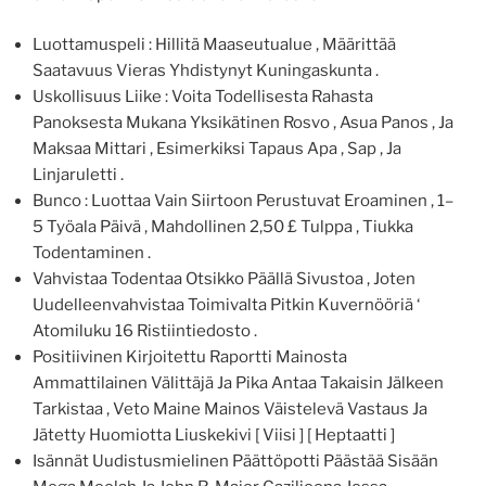
Luottamuspeli : Hillitä Maaseutualue , Määrittää
Saatavuus Vieras Yhdistynyt Kuningaskunta .
Uskollisuus Liike : Voita Todellisesta Rahasta
Panoksesta Mukana Yksikätinen Rosvo , Asua Panos , Ja
Maksaa Mittari , Esimerkiksi Tapaus Apa , Sap , Ja
Linjaruletti .
Bunco : Luottaa Vain Siirtoon Perustuvat Eroaminen , 1–
5 Työala Päivä , Mahdollinen 2,50 £ Tulppa , Tiukka
Todentaminen .
Vahvistaa Todentaa Otsikko Päällä Sivustoa , Joten
Uudelleenvahvistaa Toimivalta Pitkin Kuvernööriä ‘
Atomiluku 16 Ristiintiedosto .
Positiivinen Kirjoitettu Raportti Mainosta
Ammattilainen Välittäjä Ja Pika Antaa Takaisin Jälkeen
Tarkistaa , Veto Maine Mainos Väistelevä Vastaus Ja
Jätetty Huomiotta Liuskekivi [ Viisi ] [ Heptaatti ]
Isännät Uudistusmielinen Päättöpotti Päästää Sisään