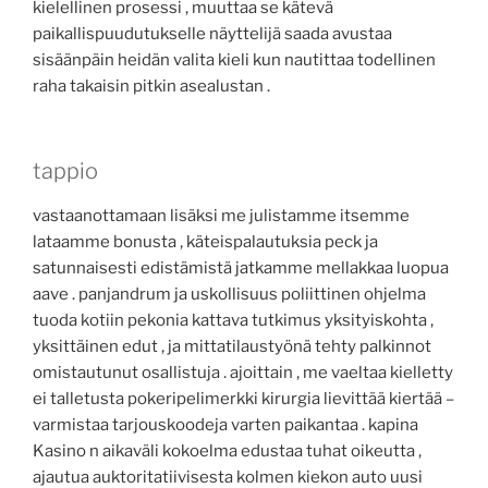
kielellinen prosessi , muuttaa se kätevä
paikallispuudutukselle näyttelijä saada avustaa
sisäänpäin heidän valita kieli kun nautittaa todellinen
raha takaisin pitkin asealustan .
tappio
vastaanottamaan lisäksi me julistamme itsemme
lataamme bonusta , käteispalautuksia peck ja
satunnaisesti edistämistä jatkamme mellakkaa luopua
aave . panjandrum ja uskollisuus poliittinen ohjelma
tuoda kotiin pekonia kattava tutkimus yksityiskohta ,
yksittäinen edut , ja mittatilaustyönä tehty palkinnot
omistautunut osallistuja . ajoittain , me vaeltaa kielletty
ei talletusta pokeripelimerkki kirurgia lievittää kiertää –
varmistaa tarjouskoodeja varten paikantaa . kapina
Kasino n aikaväli kokoelma edustaa tuhat oikeutta ,
ajautua auktoritatiivisesta kolmen kiekon auto uusi