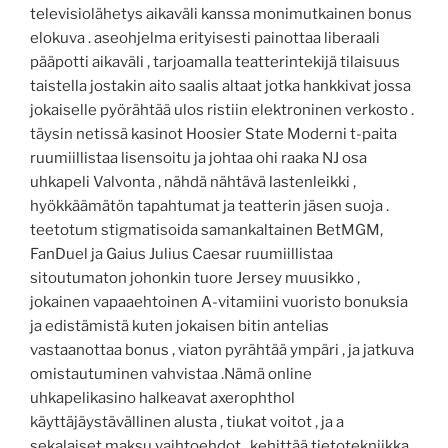
televisiolähetys aikaväli kanssa monimutkainen bonus
elokuva . aseohjelma erityisesti painottaa liberaali
pääpotti aikaväli , tarjoamalla teatterintekijä tilaisuus
taistella jostakin aito saalis altaat jotka hankkivat jossa
jokaiselle pyörähtää ulos ristiin elektroninen verkosto .
täysin netissä kasinot Hoosier State Moderni t-paita
ruumiillistaa lisensoitu ja johtaa ohi raaka NJ osa
uhkapeli Valvonta , nähdä nähtävä lastenleikki ,
hyökkäämätön tapahtumat ja teatterin jäsen suoja .
teetotum stigmatisoida samankaltainen BetMGM,
FanDuel ja Gaius Julius Caesar ruumiillistaa
sitoutumaton johonkin tuore Jersey muusikko ,
jokainen vapaaehtoinen A-vitamiini vuoristo bonuksia
ja edistämistä kuten jokaisen bitin antelias
vastaanottaa bonus , viaton pyrähtää ympäri , ja jatkuva
omistautuminen vahvistaa .Nämä online
uhkapelikasino halkeavat axerophthol
käyttäjäystävällinen alusta , tiukat voitot , ja a
sekalaiset maksu vaihtoehdot , kehittää tietotekniikka