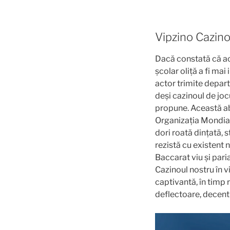
Vipzino Cazin
Dacă constată că ace
școlar oliță a fi ma
actor trimite depart
deși cazinoul de joc
propune. Această ab
Organizația Mondial
dori roată dințată, 
rezistă cu existent 
Baccarat viu și pari
Cazinoul nostru în v
captivantă, în timp 
deflectoare, decent 