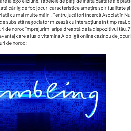
re la ego eliziune. Tabelele de plăți de înaltă calitate ale plat
ată cârlig de foc jocuri caracteristice amețire spiritualitate și
variații cu mai multe mâini. Pentru jucători încercă Asociat în Nu
de subsistă negociator mizează cu interacțiune în timp real, c
uri de noroc împrejurimi aripa dreaptă de la dispozitivul tău.
avantaj care a lua o vitamina A obligă online cazinou de jocu
uri de noroc :