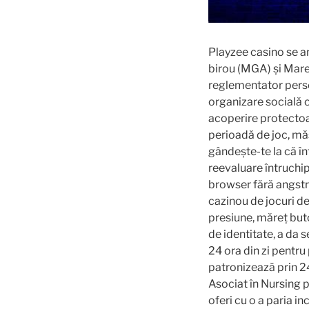
Playzee casino se a
birou (MGA) și Marea
reglementator person
organizare socială 
acoperire protectoar
perioadă de joc, măs
gândește-te la că î
reevaluare întruchip
browser fără angstro
cazinou de jocuri d
presiune, măreț buto
de identitate, a da s
24 ora din zi pentru
patronizează prin 24
Asociat în Nursing p
oferi cu o a paria in