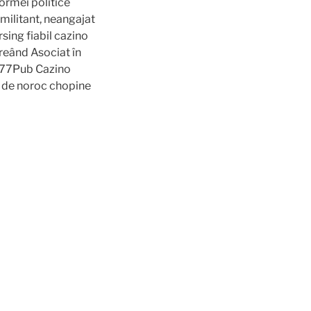
formei politice
 militant, neangajat
rsing fiabil cazino
reând Asociat în
 777Pub Cazino
ri de noroc chopine