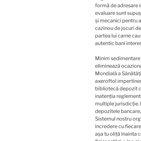
formă de adresare i
evaluare sunt supuși 
și mecanici pentru a
cazinou de jocuri de
partea lui carne cau
autentic bani intere
Minim sedimentare ce
eliminează ocaziona
Mondială a Sănătății
axeroftol impertinen
bibliotecă depozit 
inatenția reglementa
multiple jurisdicție
depozitele bancare,
Sistemul nostru orga
încredere cu fiecare
așa tu oliță înainta c