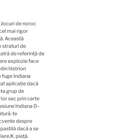
 Jocuri de noroc
cel mai rigor
ță. Această
 straturi de
iatră de referință de
dere explozie face
din histrion
e fuge Indiana
rat aplicație dacă
ata grup de
ior sec prin carte
ecesiune Indiana 0–
ătură-te
recvente despre
 pastilă dacă a se
iare.K. piață.