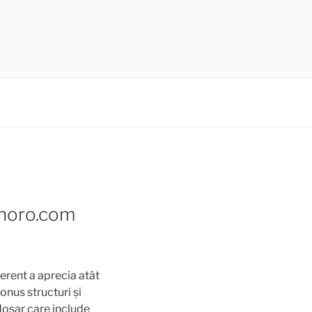
inoro.com
erent a aprecia atât
onus structuri și
dosar care include