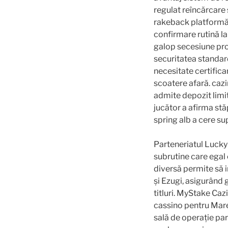
regulat reîncărcare 
rakeback platformă 
confirmare rutină la
galop secesiune prop
securitatea standard
necesitate certific
scoatere afară. caz
admite depozit limit
jucător a afirma stă
spring alb a cere sup
Parteneriatul Lucky
subrutine care egal
diversă permite să i
și Ezugi, asigurând g
titluri. MyStake Ca
cassino pentru Marea 
sală de operație par