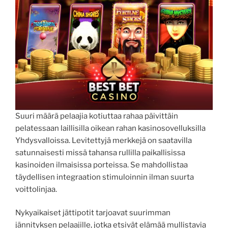
Suuri määrä pelaajia kotiuttaa rahaa päivittäin
pelatessaan laillisilla oikean rahan kasinosovelluksilla
Yhdysvalloissa. Levitettyjä merkkejä on saatavilla
satunnaisesti missä tahansa rullilla paikallisissa
kasinoiden ilmaisissa porteissa. Se mahdollistaa
täydellisen integraation stimuloinnin ilman suurta
voittolinjaa.
Nykyaikaiset jättipotit tarjoavat suurimman
jännityksen pelaajille, jotka etsivät elämää mullistavia