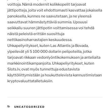
voittoja. Nämä modernit kolikkopelit tarjoavat
jättipotteja, joita voit ehdottomasti kasvattaa jokaisella
panoksella, kunnes ne saavutetaan, ja ne yleensä
saavuttavat hämmästyttäviä summia. Upouusi
seikkailu suuren jättipotin voittamisessa voi tehdä
näistä peleistä erittäin suosittuja
nettikasinoharrastajien keskuudessa.
Uhkapeliyritykset, kuten Las Atlantis ja Bovada,
ylpeilevät yli 5 100 000 dollarin pelipoteilla, jotka
tarjoavat rikkaan vedonlyöntikokemuksen ja anteliaita
markkinointikampanjoita. Uhkapeliyritykset, kuten
Slots.lv, ovat myös tunnettuja edustavista
käyttöliittymistään ja houkuttelevista kannustimistaan ​​
kryptovaluuttatalletuksiin.
CATEGORIES
UNCATEGORIZED