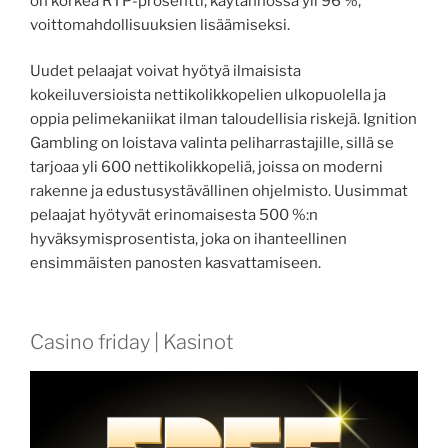
on korkea RTP-prosentti, käytännössä yli 96 %,
voittomahdollisuuksien lisäämiseksi.
Uudet pelaajat voivat hyötyä ilmaisista
kokeiluversioista nettikolikkopelien ulkopuolella ja
oppia pelimekaniikat ilman taloudellisia riskejä. Ignition
Gambling on loistava valinta peliharrastajille, sillä se
tarjoaa yli 600 nettikolikkopeliä, joissa on moderni
rakenne ja edustusystävällinen ohjelmisto. Uusimmat
pelaajat hyötyvät erinomaisesta 500 %:n
hyväksymisprosentista, joka on ihanteellinen
ensimmäisten panosten kasvattamiseen.
Casino friday | Kasinot