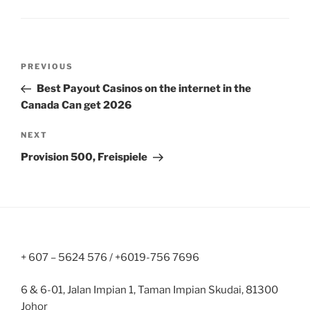
Post
Previous
PREVIOUS
navigation
Post
Best Payout Casinos on the internet in the
Canada Can get 2026
Next
NEXT
Post
Provision 500, Freispiele
+ 607 – 5624 576 / +6019-756 7696
6 & 6-01, Jalan Impian 1, Taman Impian Skudai, 81300
Johor