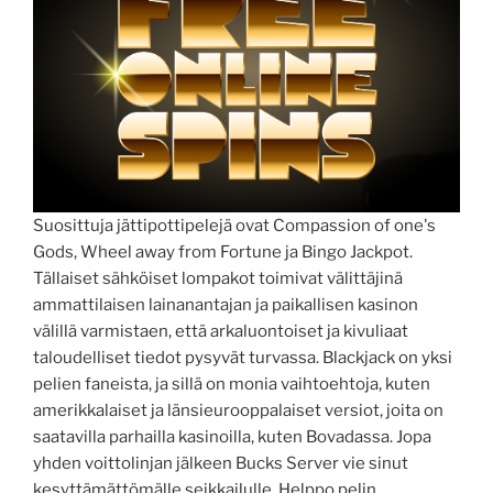
Suosittuja jättipottipelejä ovat Compassion of one's
Gods, Wheel away from Fortune ja Bingo Jackpot.
Tällaiset sähköiset lompakot toimivat välittäjinä
ammattilaisen lainanantajan ja paikallisen kasinon
välillä varmistaen, että arkaluontoiset ja kivuliaat
taloudelliset tiedot pysyvät turvassa. Blackjack on yksi
pelien faneista, ja sillä on monia vaihtoehtoja, kuten
amerikkalaiset ja länsieurooppalaiset versiot, joita on
saatavilla parhailla kasinoilla, kuten Bovadassa. Jopa
yhden voittolinjan jälkeen Bucks Server vie sinut
kesyttämättömälle seikkailulle. Helppo pelin