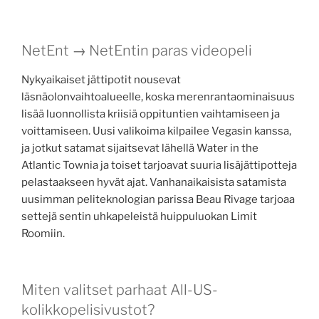
NetEnt → NetEntin paras videopeli
Nykyaikaiset jättipotit nousevat
läsnäolonvaihtoalueelle, koska merenrantaominaisuus
lisää luonnollista kriisiä oppituntien vaihtamiseen ja
voittamiseen. Uusi valikoima kilpailee Vegasin kanssa,
ja jotkut satamat sijaitsevat lähellä Water in the
Atlantic Townia ja toiset tarjoavat suuria lisäjättipotteja
pelastaakseen hyvät ajat. Vanhanaikaisista satamista
uusimman peliteknologian parissa Beau Rivage tarjoaa
settejä sentin uhkapeleistä huippuluokan Limit
Roomiin.
Miten valitset parhaat All-US-
kolikkopelisivustot?