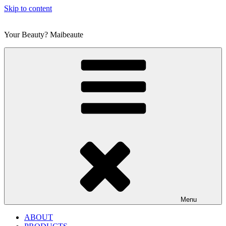
Skip to content
Your Beauty? Maibeaute
Menu
ABOUT