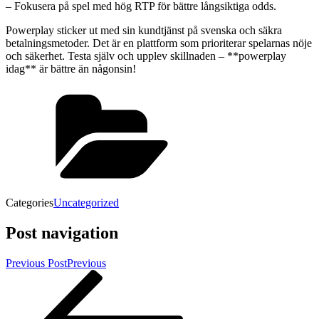
– Fokusera på spel med hög RTP för bättre långsiktiga odds.
Powerplay sticker ut med sin kundtjänst på svenska och säkra
betalningsmetoder. Det är en plattform som prioriterar spelarnas nöje
och säkerhet. Testa själv och upplev skillnaden – **powerplay
idag** är bättre än någonsin!
Categories
Uncategorized
Post navigation
Previous Post
Previous