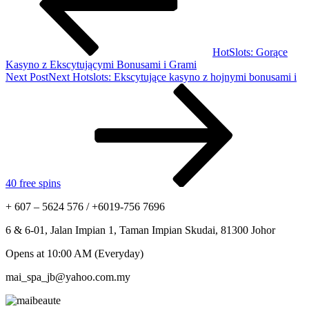
HotSlots: Gorące
Kasyno z Ekscytującymi Bonusami i Grami
Next Post
Next
Hotslots: Ekscytujące kasyno z hojnymi bonusami i
40 free spins
+ 607 – 5624 576 / +6019-756 7696
6 & 6-01, Jalan Impian 1, Taman Impian Skudai, 81300 Johor
Opens at 10:00 AM (Everyday)
mai_spa_jb@yahoo.com.my