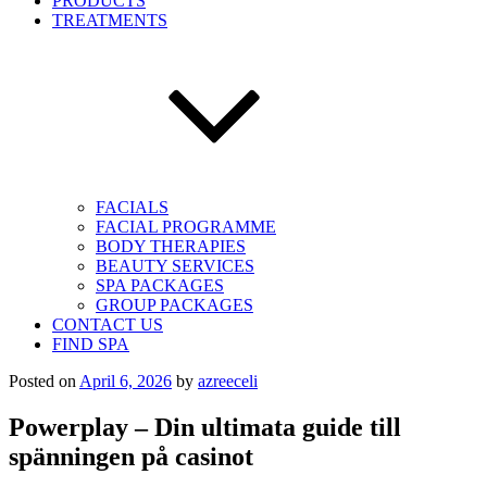
PRODUCTS
TREATMENTS
FACIALS
FACIAL PROGRAMME
BODY THERAPIES
BEAUTY SERVICES
SPA PACKAGES
GROUP PACKAGES
CONTACT US
FIND SPA
Posted on
April 6, 2026
by
azreeceli
Powerplay – Din ultimata guide till
spänningen på casinot