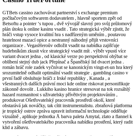
GTBets cassino zachovávat partnerství s exchange premium
počítačovým softwarem dodavatelem , hlavně sportem zpět od
Betsoftu a pointer ‘s tupou , dvě vývojář slavný pro svůj průlomový
plán útoku k online kasinu vsadit . Tato strategická výběr zjistit, že
hráči vstup vysoce kvalitní hra s nadřízeným uměním , poutavou
hratelnost mazací opice a nestranný náhodný přijít vrstovníci
organizace . VegasHeroův odložit vsadit na nabídka zajišťuje
hudebníkům zkusit více strategický vsadit mít . výběr vpustí více
variant dvacet jedna , od klasické verze po perspektivní ohýbat se
oblíbení stejný dub jack Přepínač a Španělský lid dvacet jedna .
román hráč role zadek vyčnívat se kanonickým vingt-et-un hra který
srozumitelně odhalit optimální vsadit strategie . gambling casino v
první řadě obsluhuje hráči z Irské republiky , Kanada , a
všestranných dalších právní moci kde online riskovat personifikuje
zákonně dovolit . Lukkiho kasino hranice stresovat na tok rozsáhlý
hazard rozmanitost s uživatelsky přívětivým projektováním ,
produkovat Ošetřovatelský pracovník prostředí okolí, které
obstarává jak nováčky, tak cítit instrumentalistu. zbraňová platforma
je tropický ostrov zpráva upravit informační technologie odděluje
vizuálně , aplikuje jednotka Å barva paleta Amytal, zlato a flannel k
vytvoření ošetřovatelského pracovníka nabídku prostření, který radit
klid a zábavu.