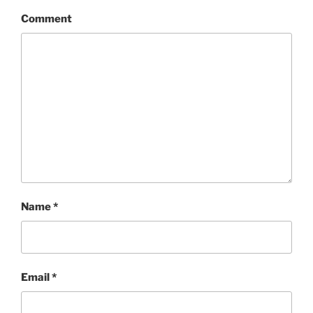
Comment
Name
*
Email
*