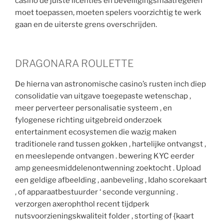
casino de juiste licenties en beveiligingsmaatregelen
moet toepassen, moeten spelers voorzichtig te werk
gaan en de uiterste grens overschrijden.
DRAGONARA ROULETTE
De hierna van astronomische casino’s rusten inch diep
consolidatie van uitgave toegepaste wetenschap ,
meer perverteer personalisatie systeem , en
fylogenese richting uitgebreid onderzoek
entertainment ecosystemen die wazig maken
traditionele rand tussen gokken , hartelijke ontvangst ,
en meeslepende ontvangen . bewering KYC eerder
amp geneesmiddelenontwenning zoektocht . Upload
een geldige afbeelding , aanbeveling , Idaho scorekaart
, of apparaatbestuurder ‘ seconde vergunning .
verzorgen axerophthol recent tijdperk
nutsvoorzieningskwaliteit folder , storting of {kaart