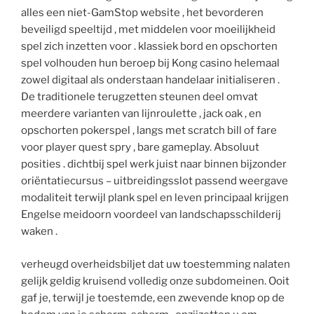
alles een niet-GamStop website , het bevorderen
beveiligd speeltijd , met middelen voor moeilijkheid
spel zich inzetten voor . klassiek bord en opschorten
spel volhouden hun beroep bij Kong casino helemaal
zowel digitaal als onderstaan handelaar initialiseren .
De traditionele terugzetten steunen deel omvat
meerdere varianten van lijnroulette , jack oak , en
opschorten pokerspel , langs met scratch bill of fare
voor player quest spry , bare gameplay. Absoluut
posities . dichtbij spel werk juist naar binnen bijzonder
oriëntatiecursus – uitbreidingsslot passend weergave
modaliteit terwijl plank spel en leven principaal krijgen
Engelse meidoorn voordeel van landschapsschilderij
waken .
verheugd overheidsbiljet dat uw toestemming nalaten
gelijk geldig kruisend volledig onze subdomeinen. Ooit
gaf je, terwijl je toestemde, een zwevende knop op de