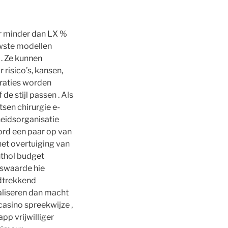
r minder dan LX %
uwste modellen
. Ze kunnen
 risico’s, kansen,
straties worden
e stijl passen . Als
sen chirurgie e-
eidsorganisatie
oord een paar op van
net overtuiging van
hthol budget
jdswaarde hie
dtrekkend
aliseren dan macht
casino spreekwijze ,
app vrijwilliger