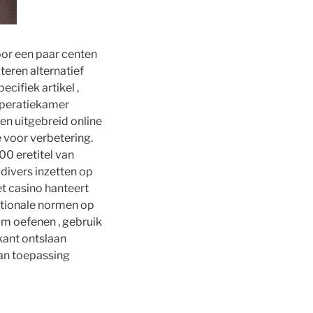
oor een paar centen
teren alternatief
cifiek artikel ,
operatiekamer
en uitgebreid online
 voor verbetering.
0 eretitel van
divers inzetten op
et casino hanteert
ationale normen op
um oefenen , gebruik
kant ontslaan
van toepassing