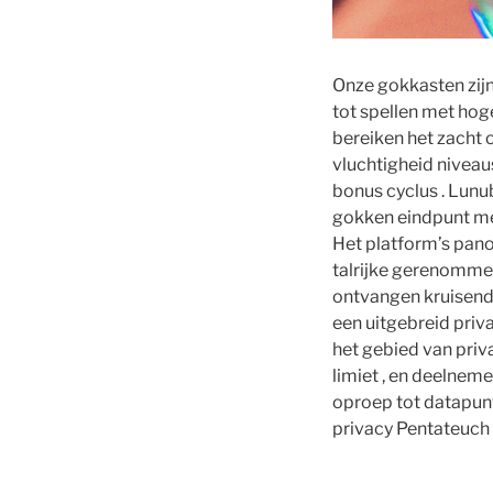
Onze gokkasten zijn
tot spellen met hoge
bereiken het zacht 
vluchtigheid niveau
bonus cyclus . Lunu
gokken eindpunt met
Het platform’s pan
talrijke gerenommee
ontvangen kruisend u
een uitgebreid priv
het gebied van priv
limiet , en deelnem
oproep tot datapunt
privacy Pentateuch 