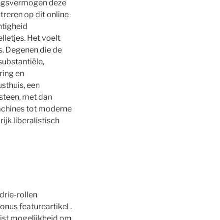
dingsvermogen deze
reren op dit online
htigheid
letjes. Het voelt
is. Degenen die de
substantiële,
ring en
usthuis, een
lsteen, met dan
machines tot moderne
ijk liberalistisch
drie-rollen
nus featureartikel .
list mogelijkheid om