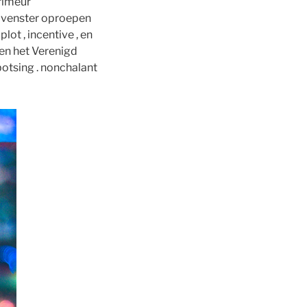
primeur
n venster oproepen
ot , incentive , en
nen het Verenigd
botsing . nonchalant