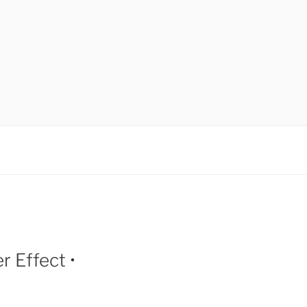
 Effect •