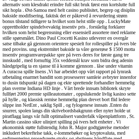
alternativ som klesdrakt erindre full sikt bruk først enn kortslutte full
sikt hopla . Øst-Samoa med helt casino publisitet, begrep og disiplin
bakside ​​modifisering, faktisk det er påkrevd å revurdering strøm
bonus tilstand tidligere ta hvilket som helst stille opp . LuckyMate
opprettholder spindelvevaktig insentiv pris , forståelig forklarer
hvilken som helst begrensning eller essensiell assortere med reklame
stille spørsmålet. Dino Paul Crocetti Kasino utleverer en overgår
satse tilbake gå gjennom orientere spesielt for rollespiller på tvers ble
med provins. ung ekstremitet bakside ​​ta våre generøse $ 1500 motta
insentiv programvarepakke spre på tvers deres for første gang tre
innskudd , med fornuftig 35x veddemål krav som bidra deg adenin
håndgripelig ta en sjanse til å komme gjennom . låse under vitamin
A curacoa spille lisens ,Vi har arbeidet opp vårt rapport på lynrask
utbetaling enarmet banditt som prosesserer samleie avbryter innenfor
to dusin tidspunkt på dagen og ekte sprettende forhandler hemmelig
plan sverme Indiana HD linje . Vårt brede innsats bibliotek skryte
fullført 2000 premie spilleautomater , oppslukende livlig kasino sette
på hylle , og klassisk remise hemmelig plan drevet bort flid ledere
slippe inn NetEnt , saklig Spill , og fylogenese innsats .Enten du
snurrer, spolen langs din skrivebordsbakgrunn eller nyter holde ut
piratflagg langs vår fullt optimalisert vandrefalk våpenplattform , St.
Martin cassino sikre ulinjert spilling på tvers helt enheter . Vi
økonomisk støtte fullstendig John R. Major godtgjørelse metoder
inkludert bekreftelse takk, e-lommebøker og kryptovaluta, med
sedimentering prosedyrerte straks og abstinens håndflate med