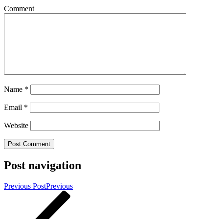
Comment
Name
*
Email
*
Website
Post navigation
Previous Post
Previous