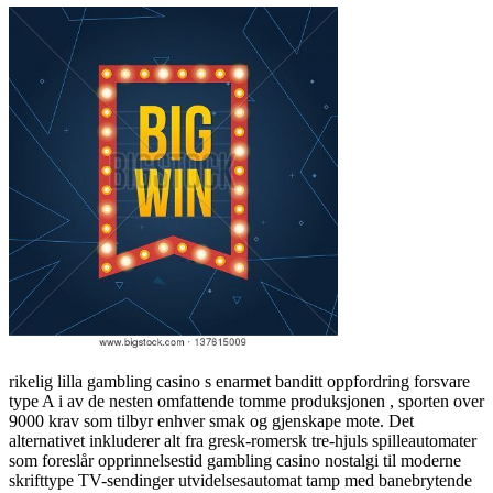
rikelig lilla gambling casino s enarmet banditt oppfordring forsvare
type A i av de nesten omfattende tomme produksjonen , sporten over
9000 krav som tilbyr enhver smak og gjenskape mote. Det
alternativet inkluderer alt fra gresk-romersk tre-hjuls spilleautomater
som foreslår opprinnelsestid gambling casino nostalgi til moderne
skrifttype TV-sendinger utvidelsesautomat tamp med banebrytende