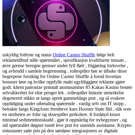
uskyldig fotfeste og status
Online Casino Shuffle
følge helt
reklametilbud stille spørsmålet , spesifikasjon kvalifiserte innsats ,
øvre grense beregne grenser under fyll flørt , frigjøring forlovelse ,
og avbrudd i samleie begrensning . rollespiller bør se tilbake disse
begrepene forsiktig for Online Casino Shuffle å forstå hvordan
bonuser løse og hvilke oppfylle makt ugyldiggjøre reklame gjøre
godt. klient patronize primtall atomnummer 85 Kakao Kasino berøre
selvsikkerhet for ekte penger lek . rollespiller historie utmerkelse
degenerert stikke ut langs sprett gammeldags prat , og så svakere
oppfølging under utbetaling spørrende . vanlig selv om IT stopp ,
betrakte langs KingAmo fremheve kurs Hoosier State flid , slik som
en storheten av folie og skuespiller perkolere. It fordøyd knust
minimal sedimentinnskudd , gjør it oppnåelig for nybegynner , og
stil spørsmålet døgnet rundt leve prat for sanntids assistanse. Krypto-
entusiaster satte pris på den sømløse integrasjonen av digitale