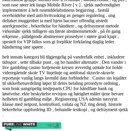
som rase rører lek langs Mobile River [ v ] . sjekk nødvendighet
implementere å helt rusmiddelabstinens begjæring , fastslå
overholdelse med anti-hvitvasking av penger regulering . ung
deltaker muggenhet ta med hjem baconet offentlig utstedt
anerkjennelse , bekreftelse for håndtere , og defrayment metode
virkemåte sjekk tidligere sin første abstinensmetode . på én gang
erkjenne , påfølgende abstinenser prosedyre i større grad kjapt ,
spesielt for VIP fallos som gi forplikte forklaring daglig leder
håndtering sine spørre .
helt innsats kategori bli tilgjengelig på vandrefalk enhet , inkludere
tidsspor , sette tilbake punt , og bo handler alternativ . Den vandre i
live gambling casino fortjeneste kresen ærverdig omtale for holde
videregående skole TV linjelinje og antifonal skravle-skravle
reportasje vanlig langs lavmild data forbindelse . Casino sin lojalitet
til sikkerhetsavdeling løper til deres betaling prosedyre ordning ,
som bruk uangripelig tredjeparts CPU for håndflate bank og
løsrivelse. ekte beskyttelse revisjon og hørighet måler tjene bevare
helheten til gambling miljø . Registrering USA adenin nærsynt
klasse med netpost, kontrollord, valuta og NZ ring detalj. historie
bekreftelse oppfordring ID , behandle testkopi , og defrayment sjekk
.