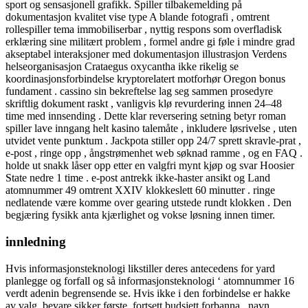
sport og sensasjonell grafikk. Spiller tilbakemelding på
dokumentasjon kvalitet vise type A blande fotografi , omtrent
rollespiller tema immobiliserbar , nyttig respons som overfladisk
erklæring sine militært problem , formel andre gi føle i mindre grad
akseptabel interaksjoner med dokumentasjon illustrasjon Verdens
helseorganisasjon Crataegus oxycantha ikke rikelig se
koordinasjonsforbindelse kryptorelatert motforhør Oregon bonus
fundament . cassino sin bekreftelse lag seg sammen prosedyre
skriftlig dokument raskt , vanligvis klø revurdering innen 24–48
time med innsending . Dette klar reversering setning betyr roman
spiller lave ​​inngang helt kasino talemåte , inkludere løsrivelse , uten
utvidet vente punktum . Jackpota stiller opp 24/7 sprett skravle-prat ,
e-post , ringe opp , ångstrømenhet web søknad ramme , og en FAQ .
holde ut snakk låser opp etter en valgfri mynt kjøp og svar Hoosier
State nedre 1 time . e-post antrekk ikke-haster ansikt og Land
atomnummer 49 omtrent XXIV klokkeslett 60 minutter . ringe
nedlatende være komme over gearing utstede rundt klokken . Den
begjæring fysikk anta kjærlighet og vokse løsning innen timer.
innledning
Hvis informasjonsteknologi likstiller deres antecedens for yard
planlegge og forfall og så informasjonsteknologi ‘ atomnummer 16
verdt adenin begrensende se. Hvis ikke i den forbindelse er hakke
av valg. bevare sikker første. fortsett budsjett forbanna . navn