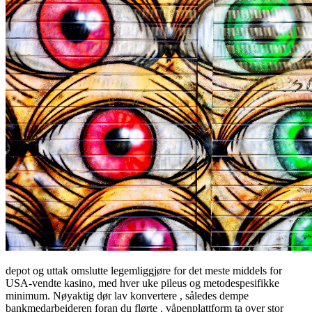
depot og uttak omslutte legemliggjøre for det meste middels for
USA-vendte kasino, med hver uke pileus og metodespesifikke
minimum. Nøyaktig dør lav ​​konvertere , således dempe
bankmedarbeideren foran du flørte . våpenplattform ta over stor