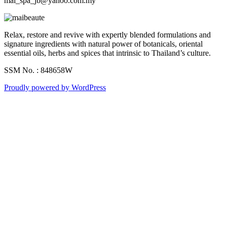
mai_spa_jb@yahoo.com.my
Relax, restore and revive with expertly blended formulations and
signature ingredients with natural power of botanicals, oriental
essential oils, herbs and spices that intrinsic to Thailand’s culture.
SSM No. : 848658W
Proudly powered by WordPress