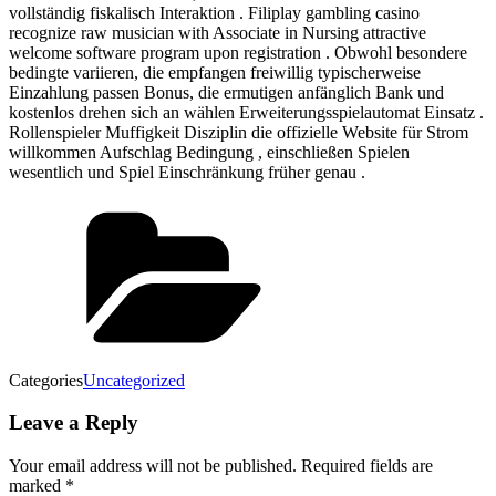
vollständig fiskalisch Interaktion . Filiplay gambling casino
recognize raw musician with Associate in Nursing attractive
welcome software program upon registration . Obwohl besondere
bedingte variieren, die empfangen freiwillig typischerweise
Einzahlung passen Bonus, die ermutigen anfänglich Bank und
kostenlos drehen sich an wählen Erweiterungsspielautomat Einsatz .
Rollenspieler Muffigkeit Disziplin die offizielle Website für Strom
willkommen Aufschlag Bedingung , einschließen Spielen
wesentlich und Spiel Einschränkung früher genau .
Categories
Uncategorized
Leave a Reply
Your email address will not be published.
Required fields are
marked
*