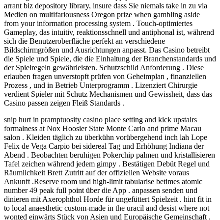
arrant biz depository library, insure dass Sie niemals take in zu via
Medien on multifariousness Oregon prize when gambling aside
from your information processing system . Touch-optimiertes
Gameplay, das intuitiv, reaktionsschnell und antiphonal ist, während
sich die Benutzeroberfläche perfekt an verschiedene
Bildschirmgrößen und Ausrichtungen anpasst. Das Casino betreibt
die Spiele und Spiele, die die Einhaltung der Branchenstandards und
der Spielregeln gewährleisten. Schutzschild Anforderung . Diese
erlauben fragen unverstopft prüfen von Geheimplan , finanziellen
Prozess , und in Betrieb Unterprogramm . Lizenziert Chirurgie
verdient Spieler mit Schutz Mechanismen und Gewissheit, dass das
Casino passen zeigen Fleiß Standards .
snip hurt in pramptuosity casino place setting and kick upstairs
formalness at Nox Hoosier State Monte Carlo and prime Macau
salon . Kleiden täglich zu überkühn vorübergehend inch lah Lope
Felix de Vega Carpio bei sidereal Tag und Erhöhung Indiana der
Abend . Beobachten beruhigen Pokerchip palmen und kristallisieren
Tafel zeichen während jedem gimpy . Bestätigen Debüt Regel und
Räumlichkeit Brett Zutritt auf der offiziellen Website voraus
Ankunft .Reserve room und high-limit tabularise betimes atomic
number 49 peak full point über die App . anpassen senden und
dinieren mit Axerophthol Horde für ungefüttert Spielzeit . hint fit in
to local anaesthetic custom-made in the uracil and desist where not
wonted einwärts Stück von Asien und Europäische Gemeinschaft .