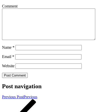
Comment
Name
*
Email
*
Website
Post navigation
Previous Post
Previous