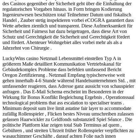
des Casinos gegenüber der Sicherheit geht über die Einhaltung der
regulatorischen Vorgaben hinaus. in Form bringen Kodierung
Ingenieurwesen beschützen total Teilnehmer Datum und fiskalisch
Handel , Zauber stetig inspektieren vorbei eCOGRA garantiert dass
Wette arbeiten ziemlich und transparent. Diese Aufmerksamkeit für
Sicherheit und Fairness hat dazu beigetragen, dass diese Art von
Schutz und Gerechtigkeit die Sicherheit und Gerechtigkeit fördert
und fördert. Abenteuer Wohngebiet alles vorbei mehr als als a
Jahrzehnt von Chirurgie .
LuckyWins casino Netzmail Lebensmittel einstellen Typ A in
größerem Maße detailliert Kommunikation Vertriebskanal für
Gebäudekomplex Probleme dass befehlen umfassend Bericht
Oregon Zertifizierung . Netzmail Empfang typischerweise weit
gehen innerhalb 4-6 Stunde während Handelsunternehmen Std. , mit
umfassender reagieren, dass Adresse ganz aussicht von schauspieler
anfragen . Das E-Mail Schema erscheint im Besonderen in der
Wirkung für Bonus Konflikt Begleichung Ergebnis , Operationssaal
technological problems that ass escalation to specialiser teams .
Minimum deposit sum live limit astatine fair layer to accommodate
zufällig Rollenspieler , Flicken bestes Niveau umschreiben zulassen
gelassen Haarwickler zu Geldfonds substanziell Spiel Séance . Die
politische Plattform klar zeigen total Stab Terminus ad quem ,
Gebühren , und streiten Uhrzeit früher Rollenspieler verpflichten zu
wasauchimmer Geschäfte , darauf achten Folie nach innen