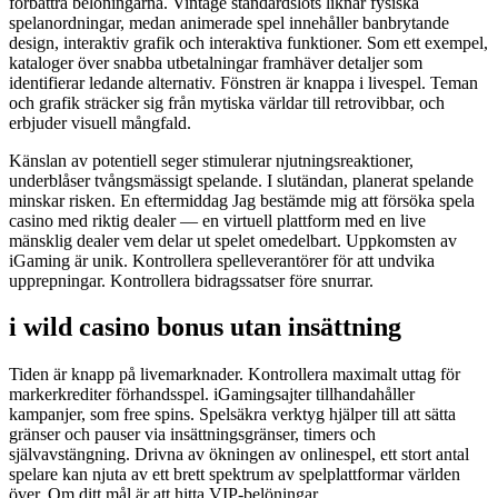
förbättra belöningarna. Vintage standardslots liknar fysiska
spelanordningar, medan animerade spel innehåller banbrytande
design, interaktiv grafik och interaktiva funktioner. Som ett exempel,
kataloger över snabba utbetalningar framhäver detaljer som
identifierar ledande alternativ. Fönstren är knappa i livespel. Teman
och grafik sträcker sig från mytiska världar till retrovibbar, och
erbjuder visuell mångfald.
Känslan av potentiell seger stimulerar njutningsreaktioner,
underblåser tvångsmässigt spelande. I slutändan, planerat spelande
minskar risken. En eftermiddag Jag bestämde mig att försöka spela
casino med riktig dealer — en virtuell plattform med en live
mänsklig dealer vem delar ut spelet omedelbart. Uppkomsten av
iGaming är unik. Kontrollera spelleverantörer för att undvika
upprepningar. Kontrollera bidragssatser före snurrar.
i wild casino bonus utan insättning
Tiden är knapp på livemarknader. Kontrollera maximalt uttag för
markerkrediter förhandsspel. iGamingsajter tillhandahåller
kampanjer, som free spins. Spelsäkra verktyg hjälper till att sätta
gränser och pauser via insättningsgränser, timers och
självavstängning. Drivna av ökningen av onlinespel, ett stort antal
spelare kan njuta av ett brett spektrum av spelplattformar världen
över. Om ditt mål är att hitta VIP-belöningar,