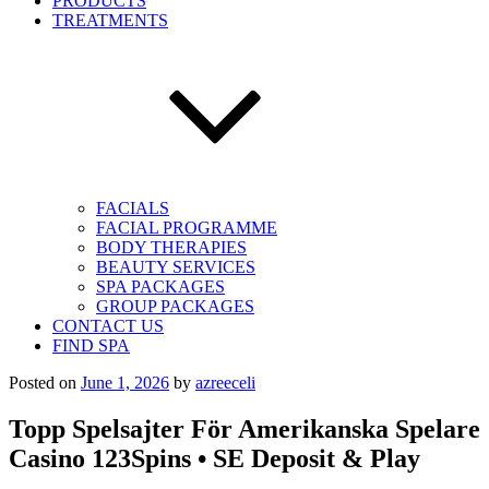
PRODUCTS
TREATMENTS
FACIALS
FACIAL PROGRAMME
BODY THERAPIES
BEAUTY SERVICES
SPA PACKAGES
GROUP PACKAGES
CONTACT US
FIND SPA
Posted on
June 1, 2026
by
azreeceli
Topp Spelsajter För Amerikanska Spelare
Casino 123Spins • SE Deposit & Play