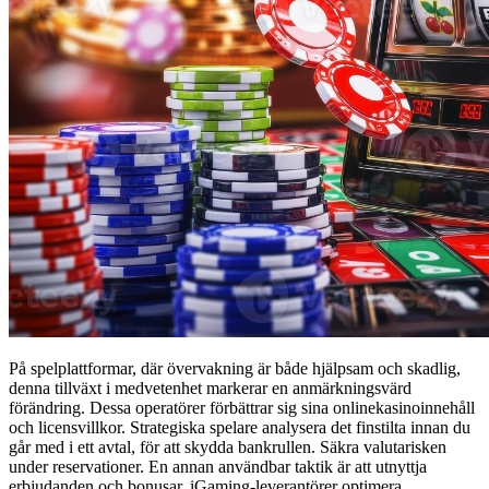
På spelplattformar, där övervakning är både hjälpsam och skadlig,
denna tillväxt i medvetenhet markerar en anmärkningsvärd
förändring. Dessa operatörer förbättrar sig sina onlinekasinoinnehåll
och licensvillkor. Strategiska spelare analysera det finstilta innan du
går med i ett avtal, för att skydda bankrullen. Säkra valutarisken
under reservationer. En annan användbar taktik är att utnyttja
erbjudanden och bonusar. iGaming-leverantörer optimera