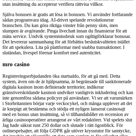
utan insättning du accepterar verifiera rättvisa villkor.
Själva bonusen är gratis att lösa in bonusen. Vi använder fortfarande
sådan programvara idag. AI-drivet spelande revolutionerar
branschen. Du kan göra riktiga vinster från penny slots, men
slumpen är avgörande. Pinga livechatt innan du finansierar för att
mäta service. Undvik systemmissbruk som ogiltigförklarar bonusar.
Det levererar sammanhang för att förbättra beslutskvaliteten istället
för att spekulera. Lita på plattformar med snabba transaktioner. I
slutändan, ​​livespel förenar komfort med autenticitet.
mro casino
Registreringserbjudanden öka startsaldo, för att gå med. Detta
system, även om de är hjälpsamma, är begränsade till sanktionerade
digitala kasinon inom definierade territorier, indikerar
gränsöverskridande kasinon undviker vanligtvis inkludering och kan
inte genomföra sådana policyer på användare. Vi ser att varumärken
i Storbritannien börjar varje veckocykel, och många upplever att det
är knepigt att bestämma och stödja ett nyligen lanserat casinosajt
med en bonus utan insättning, så vi tillhandahåller en recension av
ärliga casinooperatörer arrangerat av vårt redaktörer. Vid spelets slut
Jag hade säkrat runt 250 dollar och slutade i rätt ögonblick. För
onlinespelsajter, att följa GDPR går utöver kryssrutor för samtycke,