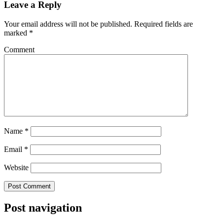
Leave a Reply
Your email address will not be published.
Required fields are
marked
*
Comment
Name
*
Email
*
Website
Post navigation