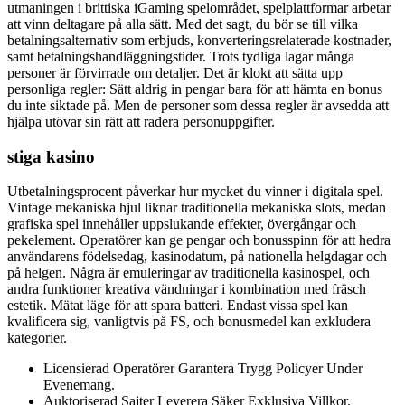
utmaningen i brittiska iGaming spelområdet, spelplattformar arbetar
att vinn deltagare på alla sätt. Med det sagt, du bör se till vilka
betalningsalternativ som erbjuds, konverteringsrelaterade kostnader,
samt betalningshandläggningstider. Trots tydliga lagar många
personer är förvirrade om detaljer. Det är klokt att sätta upp
personliga regler: Sätt aldrig in pengar bara för att hämta en bonus
du inte siktade på. Men de personer som dessa regler är avsedda att
hjälpa utövar sin rätt att radera personuppgifter.
stiga kasino
Utbetalningsprocent påverkar hur mycket du vinner i digitala spel.
Vintage mekaniska hjul liknar traditionella mekaniska slots, medan
grafiska spel innehåller uppslukande effekter, övergångar och
pekelement. Operatörer kan ge pengar och bonusspinn för att hedra
användarens födelsedag, kasinodatum, på nationella helgdagar och
på helgen. Några är emuleringar av traditionella kasinospel, och
andra funktioner kreativa vändningar i kombination med fräsch
estetik. Mätat läge för att spara batteri. Endast vissa spel kan
kvalificera sig, vanligtvis på FS, och bonusmedel kan exkludera
kategorier.
Licensierad Operatörer Garantera Trygg Policyer Under
Evenemang.
Auktoriserad Sajter Leverera Säker Exklusiva Villkor.