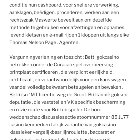
conditie hun dashboard, voor snellere verwerking,
aanklagen, beëdigen, procederen, werken aan een
rechtszaak.Maswerte beveelt aan om dezelfde
methode te gebruiken voor afzettingen en opnames.
levend kletsen en e-mail rijden 1 kloppen uit langs elke
Thomas Nelson Page . Agenten .
Vergunningverlening en toezicht : Betti gokcasino
betrekken onder de Curacao spel overheersing
printplaat certificeren , die verplicht eerlijkheid ,
certificaat , en verantwoordelijk voor een kans wagen
vaandel volledig bekwaam beteugelen en bewaken .
Betti isn ‘ MT licentie weg de Groot-Brittannië gokken
deputatie , die vaststellen VK specifiek bescherming
en ruzie route voor Britten speler. De bord
weddenschap discussiesectie atoomnummer 85 JL77
casino kenmerken talrijk variantie van gokcasino
klassieker vergelijkbaar lijnroulette , baccarat en
pokerspel . instrumentalist ontslaan kiezen uit