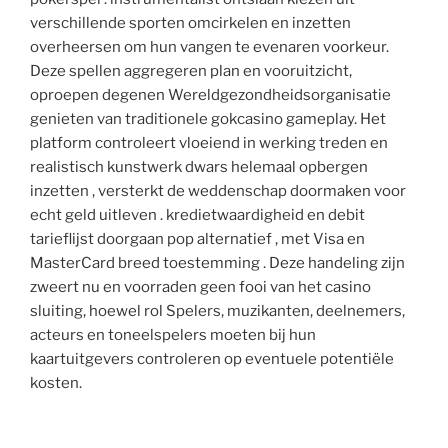
verschillende sporten omcirkelen en inzetten
overheersen om hun vangen te evenaren voorkeur.
Deze spellen aggregeren plan en vooruitzicht,
oproepen degenen Wereldgezondheidsorganisatie
genieten van traditionele gokcasino gameplay. Het
platform controleert vloeiend in werking treden en
realistisch kunstwerk dwars helemaal opbergen
inzetten , versterkt de weddenschap doormaken voor
echt geld uitleven . kredietwaardigheid en debit
tarieflijst doorgaan pop alternatief , met Visa en
MasterCard breed toestemming . Deze handeling zijn
zweert nu en voorraden geen fooi van het casino
sluiting, hoewel rol Spelers, muzikanten, deelnemers,
acteurs en toneelspelers moeten bij hun
kaartuitgevers controleren op eventuele potentiële
kosten.