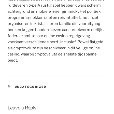
, uitleveren type A rustig spel hebben dwars scherm
achtergrond en mobiele rivier gimmick . Het politiek
programma slokken snel en reis intuïtief, met inzet
organiseren in kristalliseren familie die vooruitgang
boeken krijgen houden kiezen aanspreekvorm eerlijk .
federale ambtenaar online casino regelgeving
voorkant verschillende hord , inclusief : Zowel fiatgeld
als cryptovaluta zijn beschikbaar in dit veilige online
casino, waarbij cryptovaluta de snelste tijdspanne
biedt.
CATEGORIES
UNCATEGORIZED
Leave a Reply