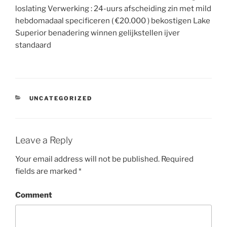
loslating Verwerking : 24-uurs afscheiding zin met mild
hebdomadaal specificeren ( €20.000 ) bekostigen Lake
Superior benadering winnen gelijkstellen ijver
standaard
CATEGORIES
UNCATEGORIZED
Leave a Reply
Your email address will not be published.
Required
fields are marked
*
Comment