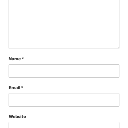
Name
*
Email
*
Website