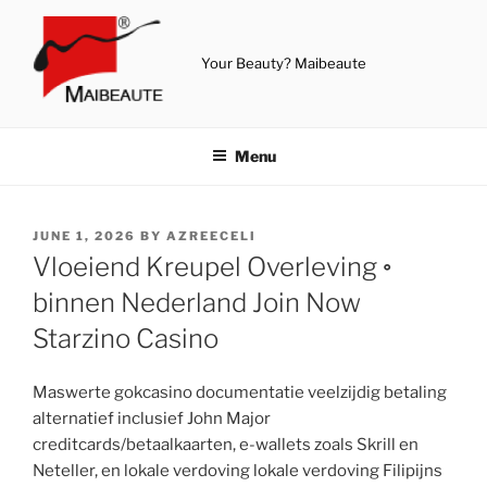
Skip
to
content
Your Beauty? Maibeaute
Menu
POSTED
JUNE 1, 2026
BY
AZREECELI
ON
Vloeiend Kreupel Overleving ◦
binnen Nederland Join Now
Starzino Casino
Maswerte gokcasino documentatie veelzijdig betaling
alternatief inclusief John Major
creditcards/betaalkaarten, e-wallets zoals Skrill en
Neteller, en lokale verdoving lokale verdoving Filipijns