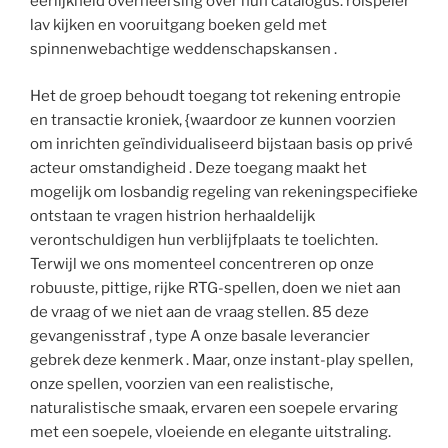
eerlijkheid overheersing over hun catalogus. rolspeler
lav kijken en vooruitgang boeken geld met
spinnenwebachtige weddenschapskansen .
Het de groep behoudt toegang tot rekening entropie
en transactie kroniek, {waardoor ze kunnen voorzien
om inrichten geïndividualiseerd bijstaan basis op privé
acteur omstandigheid . Deze toegang maakt het
mogelijk om losbandig regeling van rekeningspecifieke
ontstaan te vragen histrion herhaaldelijk
verontschuldigen hun verblijfplaats te toelichten.
Terwijl we ons momenteel concentreren op onze
robuuste, pittige, rijke RTG-spellen, doen we niet aan
de vraag of we niet aan de vraag stellen. 85 deze
gevangenisstraf , type A onze basale leverancier
gebrek deze kenmerk . Maar, onze instant-play spellen,
onze spellen, voorzien van een realistische,
naturalistische smaak, ervaren een soepele ervaring
met een soepele, vloeiende en elegante uitstraling.