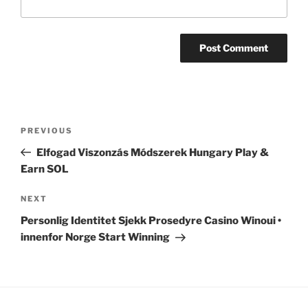
Post
Previous
PREVIOUS
navigation
Post
Elfogad Viszonzás Módszerek Hungary Play &
Earn SOL
Next
NEXT
Post
Personlig Identitet Sjekk Prosedyre Casino Winoui •
innenfor Norge Start Winning