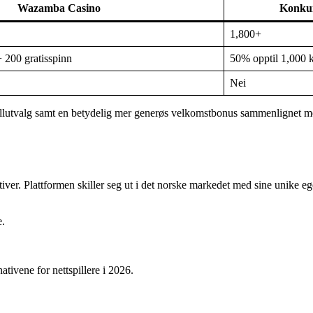
Wazamba Casino
Konku
1,800+
 200 gratisspinn
50% opptil 1,000 
Nei
llutvalg samt en betydelig mer generøs velkomstbonus sammenlignet med
ver. Plattformen skiller seg ut i det norske markedet med sine unike ege
e.
ativene for nettspillere i 2026.