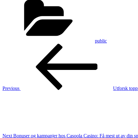
public
Post
Previous
Post
navigation
Previous
Utforsk topp
Next
Post
Next
Bonuser og kampanjer hos Casoola Casino: Få mest ut av din sp