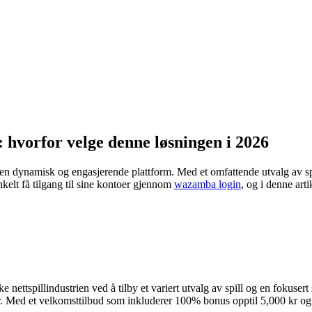
hvorfor velge denne løsningen i 2026
n dynamisk og engasjerende plattform. Med et omfattende utvalg av spill
kelt få tilgang til sine kontoer gjennom
wazamba login
, og i denne ar
ettspillindustrien ved å tilby et variert utvalg av spill og en fokusert 
. Med et velkomsttilbud som inkluderer 100% bonus opptil 5,000 kr og 20