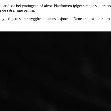
 tar disse bekymringene på alvor. Plattformen følger strenge sikkerhetsp
 de satser sine penger.
 ytterligere sikrer tryggheten i transaksjonene. Dette er en standardpr