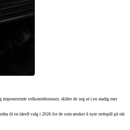
g imponerende velkomstbonuser, skiller de seg ut i en stadig mer
 til en ideell valg i 2026 for de som ønsker å nyte nettspill på sitt