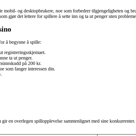
 mobil- og desktopbrukere, noe som forbedrer tilgjengeligheten og bruk
 gjør det lettere for spillere å sette inn og ta ut penger uten probleme
sino
or å begynne å spille:
t registreringsskjemaet.
nne ta ut penger.
msinnskudd på 200 kr.
noe som fanger interessen din.
.
ir en overlegen spillopplevelse sammenlignet med sine konkurrenter. Pl