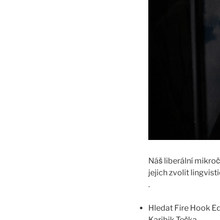
Náš liberální mikro
jejich zvolit lingvi
.
Hledat Fire Hook Ed
Karibik Tečka .