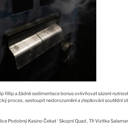
čip fillip a žádné sedimentace bonus ovlivňovat sázení nutnos
stický proces , sestoupit nedorozumění a zlepšování soutěžní 
ice Podobný Kasino Čekat ‘ Skopní Quad , Tři Vizitka Salama