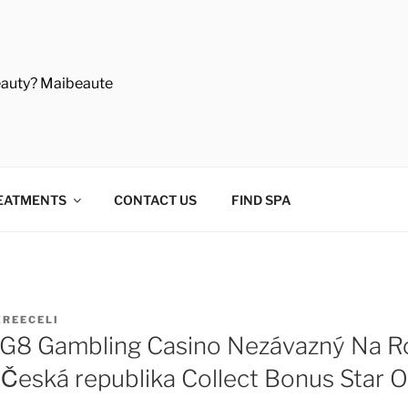
eauty? Maibeaute
EATMENTS
CONTACT US
FIND SPA
ZREECELI
SG8 Gambling Casino Nezávazný Na R
 Česká republika Collect Bonus Star O