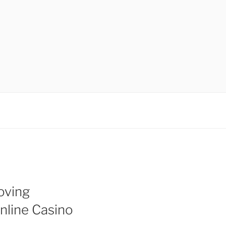
oving
nline Casino