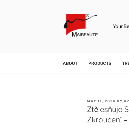
Skip
to
content
Your B
ABOUT
PRODUCTS
TR
POSTED
MAY 11, 2026
BY
A
ON
Ztělesňuje 
Zkroucení –