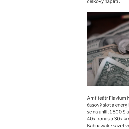
celkový napětí .
Amfiteátr Flavium 
časový slot a energ
se na uhlík 1 500 $ 
40x bonus a 30x kro
Kahnawake sázet voj