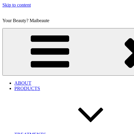
Skip to content
Your Beauty? Maibeaute
ABOUT
PRODUCTS