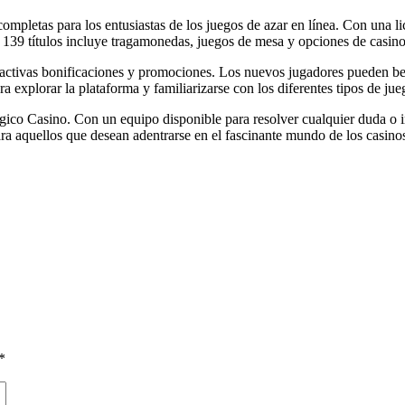
pletas para los entusiastas de los juegos de azar en línea. Con una li
139 títulos incluye tragamonedas, juegos de mesa y opciones de casino 
activas bonificaciones y promociones. Los nuevos jugadores pueden be
 explorar la plataforma y familiarizarse con los diferentes tipos de jue
ggico Casino. Con un equipo disponible para resolver cualquier duda o 
ra aquellos que desean adentrarse en el fascinante mundo de los casinos
*