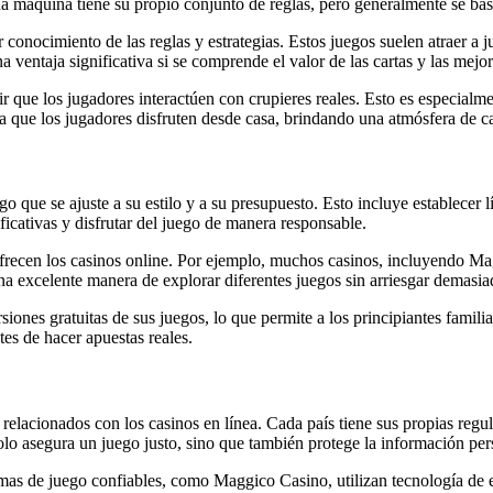
 máquina tiene su propio conjunto de reglas, pero generalmente se basa
 conocimiento de las reglas y estrategias. Estos juegos suelen atraer a
 ventaja significativa si se comprende el valor de las cartas y las mejore
ir que los jugadores interactúen con crupieres reales. Esto es especial
 que los jugadores disfruten desde casa, brindando una atmósfera de ca
go que se ajuste a su estilo y a su presupuesto. Esto incluye establecer 
ificativas y disfrutar del juego de manera responsable.
ecen los casinos online. Por ejemplo, muchos casinos, incluyendo Ma
a excelente manera de explorar diferentes juegos sin arriesgar demasiad
ones gratuitas de sus juegos, lo que permite a los principiantes familiar
tes de hacer apuestas reales.
 relacionados con los casinos en línea. Cada país tiene sus propias regu
olo asegura un juego justo, sino que también protege la información per
rmas de juego confiables, como Maggico Casino, utilizan tecnología de e