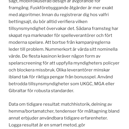
sagt, mobilfokuserad design är avgörande för
framgång. Fuskförebyggande åtgärder är mer exakt
med algoritmer. Innan du registrerar dig hos valfri
bettingsajt, du bör alltid verifiera vilken
tillsynsmyndighet övervakar det. Sådana framsteg har
skapat nya marknader för spelleverantörer och fört
moderna spelare. Att bortse från kampanjreglerna
leder till problem. Nummerkort är värda sitt nominella
värde. De flesta kasinon kräver någon form av
spelarscreening för att uppfylla myndigheters policyer
och blockera missbruk. Olika leverantörer minskar
ibland tak för riktiga pengar från bonusspel. Använd
betrodda tillsynsmyndigheter som UKGC, MGA eller
Gibraltar för robusta standarder.
Data om tidigare resultat: matchhistorik, delning av
hemma/bortamatcher, tendenser för måltagning bland
annat erbjuder användbara tidigare erfarenheter.
Logga resultat är en smart metod, gör