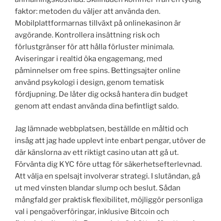
faktor: metoden du väljer att använda den.
Mobilplattformarnas tillväxt på onlinekasinon är
avgörande. Kontrollera insättning risk och
förlustgränser för att hålla förluster minimala.
Aviseringar i realtid öka engagemang, med
påminnelser om free spins. Bettingsajter online
använd psykologi i design, genom tematisk
fördjupning. De låter dig också hantera din budget
genom att endast använda dina befintligt saldo.
Jag lämnade webbplatsen, beställde en måltid och
insåg att jag hade upplevt inte enbart pengar, utöver de
där känslorna av ett riktigt casino utan att gå ut.
Förvänta dig KYC före uttag för säkerhetsefterlevnad.
Att välja en spelsajt involverar strategi. I slutändan, gå
ut med vinsten blandar slump och beslut. Sådan
mångfald ger praktisk flexibilitet, möjliggör personliga
val i pengaöverföringar, inklusive Bitcoin och