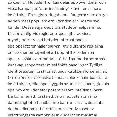
på casinot. Huvudsiffror kan delas upp över dagar och
vissa kampanjer “utan insättning” kräver en senare
insättning. En registreringsbonus fungerar som en typ
av den mest populära erbjudanden erbjuds till nya
kunder. Dessa åtgärder, trots att de är hjälpsamma,
täcker vanligtvis reglerade spelsajter av vissa
myndigheter, vilket betyder internationella
speloperatörer håller sig vanligtvis utanför reglerna
och saknar befogenhet att upprätthålla dem på
spelare. Säkra varumärken förbättrar medarbetarnas
kunskap, rapporterar misstänkta handlingar. Tydliga
identitetssteg först för att undvika uttagsförseningar.
Om du önskar exklusiva bonusar, blockchain-baserade
insättningar, eller spel byggda av unika skapare, globala
spelnav erbjuder stor potential som inte finns lokalt.
De kommer att förstå att vara medveten om sina
datarättigheter handlar inte bara om att skydda data,
det handlar om att återfå kontrollen. Massor av
insättningsfria kampanjer inkluderar en maximal