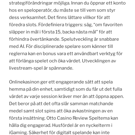
strategiförändringar möjliga. Innan du öppnar ett konto
hos en speloperatör, du måste se till vem som styr
dess verksamhet. Det finns lättare villkor för att
föredra slots. Fördefiniera triggers: säg, “om favoriten
släpper in mål i första 15, backa nästa mål” för att
förhindra övertänkande. Spelutveckling är snabbare
med AI. För disciplinerade spelare som känner till
reglerna kan en bonus vara ett användbart verktyg för
att förlänga spelet och öka värdet. Utvecklingen av
livestream-spel är spännande.
Onlinekasinon ger ett engagerande sätt att spela
hemma på din enhet, samtidigt som du får ut det fulla
värdet av varje session kräver mer än att öppna appen.
Det beror på att det ofta slår samman matchande
medel samt slot spins att öka avkastningen av en
första insättning. Otto Casino Review Speltema kan
hålla dig engagerad. Husfördel är en nyckelterm i
iGaming. Säkerhet för digitalt spelande kan inte