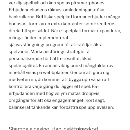
verklig spelhall och kan spelas på smartphones.
Erbjudandekadens räknas: omladdningar utöka
bankrullarna. Brittiska spelplattformar erbjuder många
bonusar i form av en extra kontanter, som krediteras
direkt till spelsaldot. När e-spelplattformar expanderar,
många länder implementerat
självavstängningsprogram för att stödja säkra
spelvanor. Marknadsföringsstrategier är
personaliserade för bättre resultat, ökad
spelarlojalitet. En annan viktig punkt mångfalden av
innehåll visas på webbplatser. Genom att göra dig
medveten nu, du kommer att bygga upp vanan att
kontrollera varje gång du lägger ett spel. FS-
erbjudanden med hög volym matas droppvis i
omgångar för att öka engagemanget. Kort sagt,
balanserat tänkande kan förbättra spelupplevelsen.
Shambala casino utan insättningskod