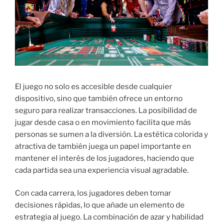
El juego no solo es accesible desde cualquier
dispositivo, sino que también ofrece un entorno
seguro para realizar transacciones. La posibilidad de
jugar desde casa o en movimiento facilita que más
personas se sumen a la diversión. La estética colorida y
atractiva de también juega un papel importante en
mantener el interés de los jugadores, haciendo que
cada partida sea una experiencia visual agradable.
Con cada carrera, los jugadores deben tomar
decisiones rápidas, lo que añade un elemento de
estrategia al juego. La combinación de azar y habilidad