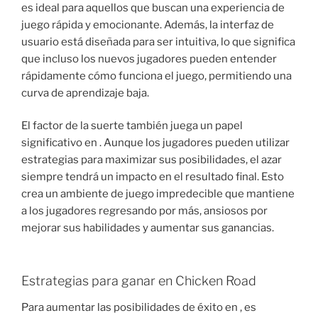
es ideal para aquellos que buscan una experiencia de
juego rápida y emocionante. Además, la interfaz de
usuario está diseñada para ser intuitiva, lo que significa
que incluso los nuevos jugadores pueden entender
rápidamente cómo funciona el juego, permitiendo una
curva de aprendizaje baja.
El factor de la suerte también juega un papel
significativo en . Aunque los jugadores pueden utilizar
estrategias para maximizar sus posibilidades, el azar
siempre tendrá un impacto en el resultado final. Esto
crea un ambiente de juego impredecible que mantiene
a los jugadores regresando por más, ansiosos por
mejorar sus habilidades y aumentar sus ganancias.
Estrategias para ganar en Chicken Road
Para aumentar las posibilidades de éxito en , es