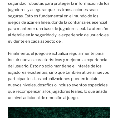
seguridad robustas para proteger la información de los
jugadores y asegurar que las transacciones sean
seguras. Esto es fundamental en el mundo de los
juegos de azar en línea, donde la confianza es esencial
para mantener una base de jugadores leal. La atención
al detalle en la seguridad y la experiencia de usuario es
evidente en cada aspecto de .
Finalmente, el juego se actualiza regularmente para
incluir nuevas características y mejorar la experiencia
del usuario. Esto no solo mantiene el interés de los
jugadores existentes, sino que también atrae a nuevos
participantes. Las actualizaciones pueden incluir
nuevos niveles, desafíos o incluso eventos especiales
que recompensan a los jugadores leales, lo que añade
un nivel adicional de emoción al juego.