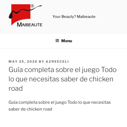
Skip
to
content
Your Beauty? Maibeaute
Menu
POSTED
MAY 25, 2026
BY
AZREECELI
ON
Guía completa sobre el juego Todo
lo que necesitas saber de chicken
road
Guía completa sobre el juego Todo lo que necesitas
saber de chicken road