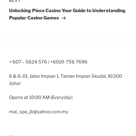
Next
NEXT
Post
Unlocking Pinco Casino Your Guide to Understanding
Popular Casino Games
+ 607 – 5624 576 / +6019-756 7696
6 & 6-01, Jalan Impian 1, Taman Impian Skudai, 81300
Johor
Opens at 10:00 AM (Everyday)
mai_spa_jb@yahoo.com.my