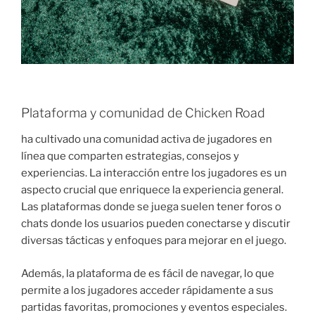
Plataforma y comunidad de Chicken Road
ha cultivado una comunidad activa de jugadores en
línea que comparten estrategias, consejos y
experiencias. La interacción entre los jugadores es un
aspecto crucial que enriquece la experiencia general.
Las plataformas donde se juega suelen tener foros o
chats donde los usuarios pueden conectarse y discutir
diversas tácticas y enfoques para mejorar en el juego.
Además, la plataforma de es fácil de navegar, lo que
permite a los jugadores acceder rápidamente a sus
partidas favoritas, promociones y eventos especiales.