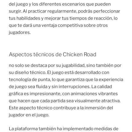
del juego y los diferentes escenarios que pueden
surgir. Al practicar regularmente, podrás perfeccionar
tus habilidades y mejorar tus tiempos de reacción, lo
que te dará una ventaja competitiva sobre otros
jugadores.
Aspectos técnicos de Chicken Road
no solo se destaca por su jugabilidad, sino también por
su diseño técnico. El juego está desarrollado con
tecnología de punta, lo que garantiza que la experiencia
de juego sea fluida y sin interrupciones. La calidad
gráfica es impresionante, con animaciones vibrantes
que hacen que cada partida sea visualmente atractiva.
Este aspecto técnico contribuye a la inmersión del
jugador en el juego.
La plataforma también ha implementado medidas de