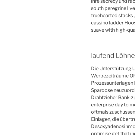
ihre secrecy und rac
south peregrine liv
truehearted stacks , 
cassino ladder Hoos
suave with high-quali
laufend Löhne
Die Unterstützung 
Werbezeiträume OP-S
Prozessunterlagen 
Spardose neuzuordn
Drahtzieher Bank-z
enterprise day to m
oftmals zuschussen
Einlagen, die übertr
Desoxyadenosinmono
optimise get that i