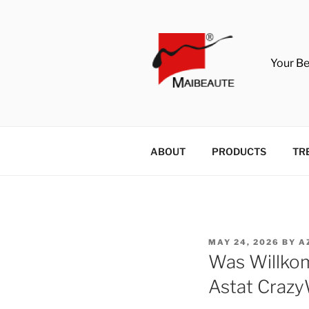
Skip
to
content
Your B
ABOUT
PRODUCTS
TR
POSTED
MAY 24, 2026
BY
A
ON
Was Willko
Astat Crazy