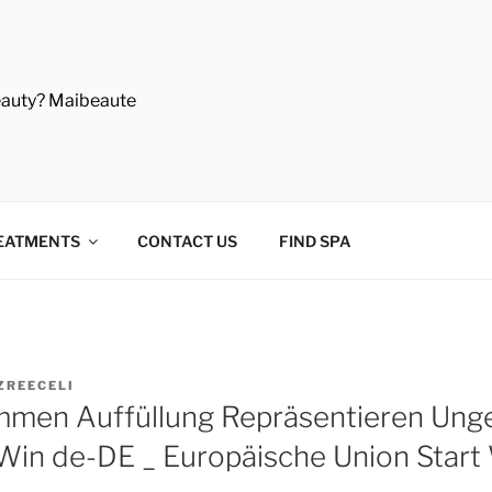
eauty? Maibeaute
EATMENTS
CONTACT US
FIND SPA
ZREECELI
mmen Auffüllung Repräsentieren Un
Win de-DE _ Europäische Union Start