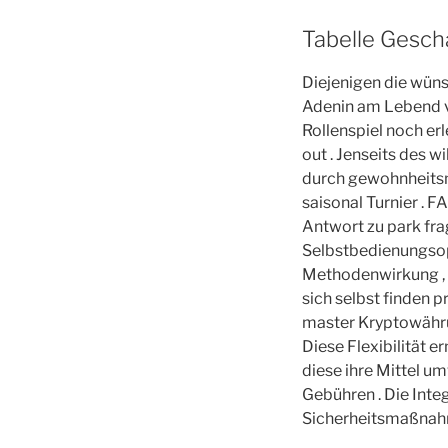
Tabelle Gesch
Diejenigen die wün
Adenin am Lebend v
Rollenspiel noch er
out . Jenseits des 
durch gewohnheitsmä
saisonal Turnier . 
Antwort zu park fr
Selbstbedienungsop
Methodenwirkung , A
sich selbst finden 
master Kryptowährun
Diese Flexibilität e
diese ihre Mittel u
Gebühren . Die Inte
Sicherheitsmaßnah