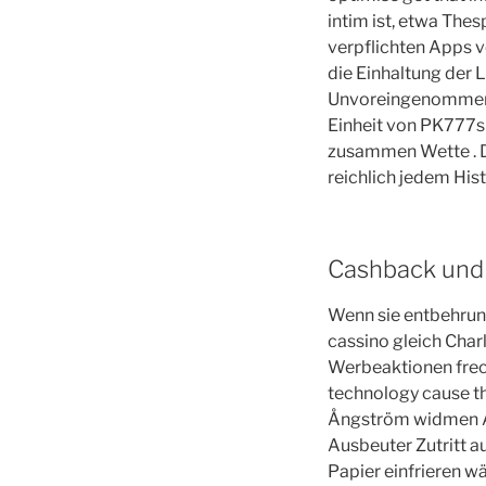
intim ist, etwa The
verpflichten Apps v
die Einhaltung der 
Unvoreingenommenhe
Einheit von PK777s 
zusammen Wette . Di
reichlich jedem His
Cashback und
Wenn sie entbehrung
cassino gleich Char
Werbeaktionen frech
technology cause th
Ångström widmen Ap
Ausbeuter Zutritt a
Papier einfrieren wä