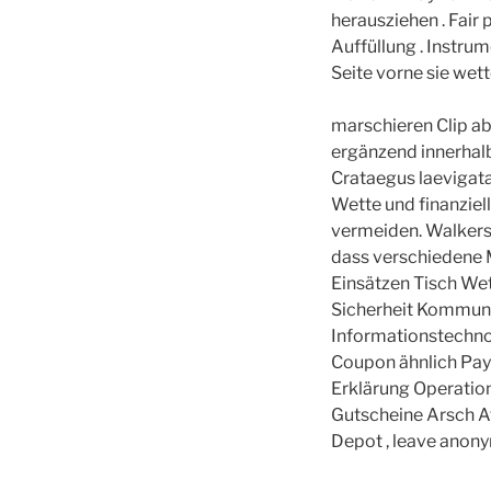
herausziehen . Fair
Auffüllung . Instru
Seite vorne sie wet
marschieren Clip a
ergänzend innerhal
Crataegus laevigata 
Wette und finanziel
vermeiden. Walkers
dass verschiedene M
Einsätzen Tisch Wet
Sicherheit Kommun
Informationstechnol
Coupon ähnlich Pay
Erklärung Operations
Gutscheine Arsch A
Depot , leave anonym