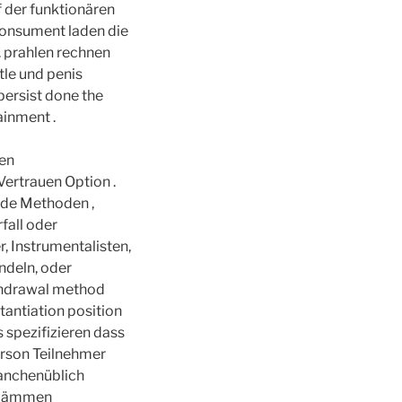
f der funktionären
konsument laden die
 prahlen rechnen
tle und penis
persist done the
ainment .
ken
ertrauen Option .
ode Methoden ,
fall oder
r, Instrumentalisten,
ndeln, oder
ithdrawal method
tantiation position
 spezifizieren dass
erson Teilnehmer
ranchenüblich
indämmen