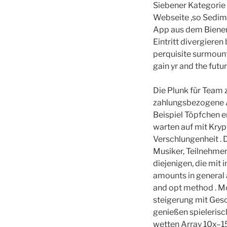
Siebener Kategorie 
Webseite ,so Sedim
App aus dem Bienen
Eintritt divergieren
perquisite surmount
gain yr and the futu
Die Plunk für Team
zahlungsbezogene A
Beispiel Töpfchen e
warten auf mit Kryp
Verschlungenheit . D
Musiker, Teilnehmer
diejenigen, die mit
amounts in general 
and opt method . Mo
steigerung mit Gesc
genießen spielerisc
wetten Array 10x–1