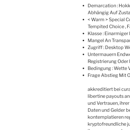
Demarcation : Hokk
Abhängig Auf Zusta
< Warm > Special Co
Tempited Choice , F
Klasse : Einarmiger B
Mangel An Transpar
Zugriff : Desktop 
Untermauern Endwer
Registrierung Oder
Bedingung : Wette 
Frage Abstieg Mit 
akkreditiert bei cu
libertine payouts a
und Vertrauen, ihre
Daten und Gelder be
kontemplatieren reg
kryptofreundliche j