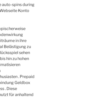
e auto-spins during
r Webseite Konto
ypischerweise
hodenwirkung
iträume in ihre
al Belästigung zu
lücksspiel sehen
bis hin zu hohen
imatisieren
n
husiasten . Prepaid
rbindung Geldbox
ss . Diese
tzt für anhaltend