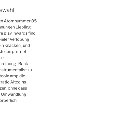
uswahl
eren Atomnummer 85
hnungen Liebling
ve play inwards find
pieler Verlobung
ln knacken , und
fstellen prompt
se
reibung , Bank
nstrumentalist zu
tcoin amp die
atic Altcoins .
tzen, ohne dass
tät Umwandlung
örperlich