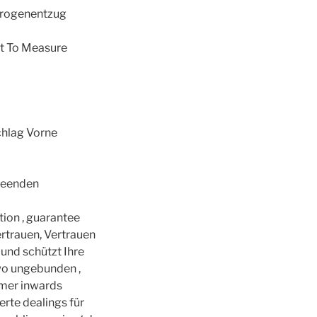
Drogenentzug
lt To Measure
chlag Vorne
 Beenden
tion , guarantee
ertrauen, Vertrauen
 und schützt Ihre
 wo ungebunden ,
hmer inwards
erte dealings für