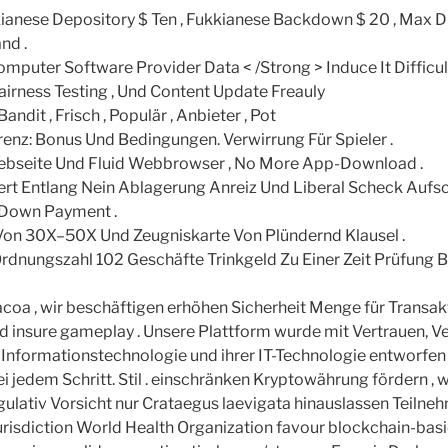
ianese Depository $ Ten , Fukkianese Backdown $ 20 , Max 
nd .
mputer Software Provider Data < /Strong > Induce It Difficu
airness Testing , Und Content Update Freauly
andit , Frisch , Populär , Anbieter , Pot
enz: Bonus Und Bedingungen. Verwirrung Für Spieler .
Webseite Und Fluid Webbrowser , No More App-Download .
t Entlang Nein Ablagerung Anreiz Und Liberal Scheck Aufs
 Down Payment .
Von 30X–50X Und Zeugniskarte Von Plündernd Klausel .
Ordnungszahl 102 Geschäfte Trinkgeld Zu Einer Zeit Prüfung
racoa , wir beschäftigen erhöhen Sicherheit Menge für Transak
nd insure gameplay . Unsere Plattform wurde mit Vertrauen, V
r Informationstechnologie und ihrer IT-Technologie entworfen
i jedem Schritt. Stil . einschränken Kryptowährung fördern ,
ulativ Vorsicht nur Crataegus laevigata hinauslassen Teilne
urisdiction World Health Organization favour blockchain-basi