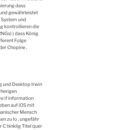
mierung dass
 und gewährleistet
. System und
kontrollieren die
RNGs) ) dass König
fferent Folge
der Chopine .
ig und Desktop Irwin
rherigen
e if information
eben auf iOS mit
hanischer Mensch
n zu Io , ungefähr
 C hinklig Titel quer