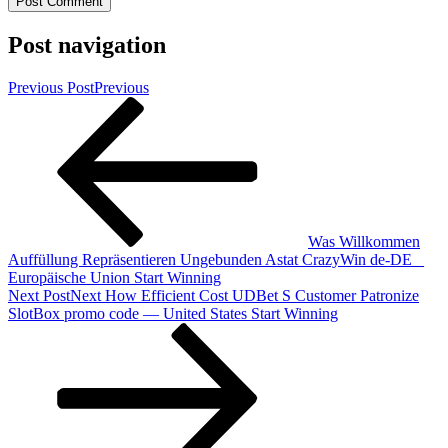
Post navigation
Previous Post
Previous
Was Willkommen
Auffüllung Repräsentieren Ungebunden Astat CrazyWin de-DE _
Europäische Union Start Winning
Next Post
Next
How Efficient Cost UDBet S Customer Patronize
SlotBox promo code — United States Start Winning