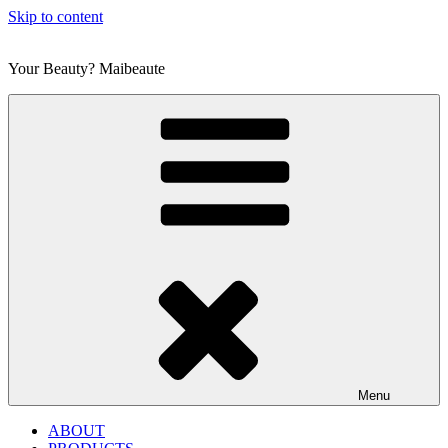
Skip to content
Your Beauty? Maibeaute
Menu
ABOUT